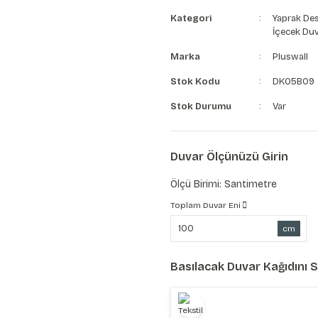
Kategori
Yaprak Des
İçecek Duv
Marka
Pluswall
Stok Kodu
DK05B09
Stok Durumu
Var
Duvar Ölçünüzü Girin
Ölçü Birimi: Santimetre
Toplam Duvar Eni
cm
Basılacak Duvar Kağıdını 