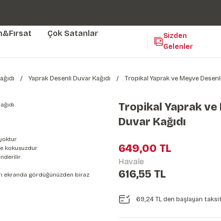
Duvar ölçünüze özel üretim | 3 farklı malzeme seçeneği 😎
Yaşam Alanlarınıza Sanat Katıyoruz 🤍
Kendinden Yapışkanlı Kolay Uygulanan Duvar Kağıtları😇
m&Fırsat
Çok Satanlar
Sizden
Gelenler
ağıdı
Yaprak Desenli Duvar Kağıdı
Tropikal Yaprak ve Meyve Desenl
Tropikal Yaprak ve
Duvar Kağıdı
yoktur.
649,00 TL
e kokusuzdur.
derilir.
Havale
616,55 TL
nları ekranda gördüğünüzden biraz
69,24 TL den başlayan taksit