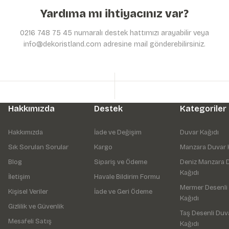
Yardıma mı ihtiyacınız var?
0216 748 75 45 numaralı destek hattımızı arayabilir veya
info@dekoristland.com adresine mail gönderebilirsiniz.
Hakkımızda
Destek
Kategoriler
Hakkımızda
İade ve Değişim
Duvar Kağıdı
Sık Sorulan Sorular
Kargo
Manzara Duvar 
Blog
Sipariş ve Ödeme
Deniz Manzara 
Kağıdı
İletişim
Havale Bildirim Formu
Mermer Desenli
Kişisel Veriler
İade ve Geri Ödeme
Kağıdı
Gizlilik ve Güvenlik
Taş Desenli Duv
Mesafeli Satış
Kağıdı