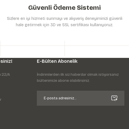
Güvenli Ödeme Sistemi
Sizlere en iyi hizmeti sunmayı ve alışveriş deneyiminizi güvenli
hale getirmek için 3D ve SSL sertifikası kullanıyoruz.
siniz!
E-Bülten Abonelik
o:22/A
İndirimlerden ilk siz haberdar olmak istiyorsanız
bültenimize abone olabilirsiniz.
r