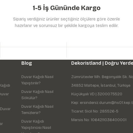
1-5 İş Gününde Kargo
Sipariş verdiğiniz ürünler seçtiğiniz ölçülere göre özenle
hazırlanır ve sorunsuz bir şekilde kargoya teslim edilir.
Gönder
Blog
Dekoristland | Doğru Yerde
Duvar Kağıdı Nasıl
Zümrütevler Mh. Begonyalık Sk. N
Yapıştırılır?
Kağıdı
34852 Maltepe, İstanbul, Türkiye
Duvar Kağıdı Nasıl
Duvar
Küçükyalı VD | 3200075520
Sökülür?
Kep: ersindeniz.durum@hs01.kep.t
Duvar Kağıdı Nasıl
 Duvar
Ticaret Sicil No: 285526-5
Temizlenir?
Mersis No: 1064211036400001
Duvar Kağıdı
ar
Yapıştırıcısı Nasıl