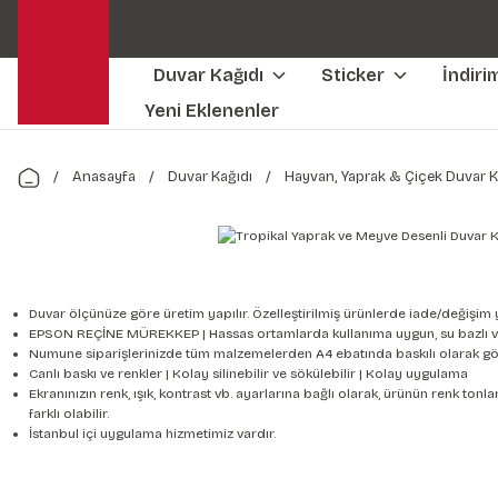
Duvar Kağıdı
Sticker
İndiri
Yeni Eklenenler
Anasayfa
Duvar Kağıdı
Hayvan, Yaprak & Çiçek Duvar K
Duvar ölçünüze göre üretim yapılır. Özelleştirilmiş ürünlerde iade/değişim 
EPSON REÇİNE MÜREKKEP | Hassas ortamlarda kullanıma uygun, su bazlı v
Numune siparişlerinizde tüm malzemelerden A4 ebatında baskılı olarak gön
Canlı baskı ve renkler | Kolay silinebilir ve sökülebilir | Kolay uygulama
Ekranınızın renk, ışık, kontrast vb. ayarlarına bağlı olarak, ürünün renk to
farklı olabilir.
İstanbul içi uygulama hizmetimiz vardır.