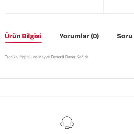
Ürün Bilgisi
Yorumlar (0)
Soru
Tropikal Yaprak ve Meyve Desenli Duvar Kağıdı
Bu ürünün fiyat bilgisi, resim, ürün açıklamalarında ve diğer konularda y
Görüş ve önerileriniz için teşekkür ederiz.
Ürün resmi kalitesiz, bozuk veya görüntülenemiyor.
Ürün açıklamasında eksik bilgiler bulunuyor.
Ürün bilgilerinde hatalar bulunuyor.
Ürün fiyatı diğer sitelerden daha pahalı.
Bu ürüne benzer farklı alternatifler olmalı.