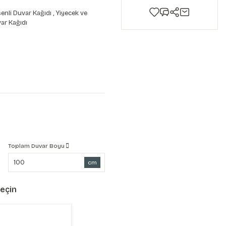
enli Duvar Kağıdı
,
Yiyecek ve
ar Kağıdı
Toplam Duvar Boyu
cm
Seçin