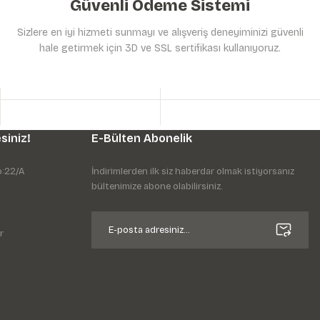
Güvenli Ödeme Sistemi
Sizlere en iyi hizmeti sunmayı ve alışveriş deneyiminizi güvenli
hale getirmek için 3D ve SSL sertifikası kullanıyoruz.
siniz!
E-Bülten Abonelik
o:22/A
İndirimlerden ilk siz haberdar olmak istiyorsanız
bültenimize abone olabilirsiniz.
r