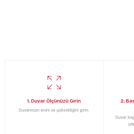
1. Duvar Ölçünüzü Girin
2. Ba
Duvarınızın enini ve yüksekliğini girin.
Duvar kağ
yap