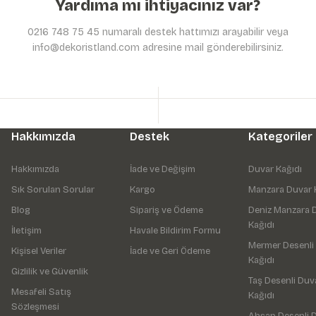
Yardıma mı ihtiyacınız var?
0216 748 75 45 numaralı destek hattımızı arayabilir veya
info@dekoristland.com adresine mail gönderebilirsiniz.
Hakkımızda
Destek
Kategoriler
Hakkımızda
İade ve Değişim
Duvar Kağıdı
Sık Sorulan Sorular
Kargo
Manzara Duvar 
Blog
Sipariş ve Ödeme
Deniz Manzara 
Kağıdı
İletişim
Havale Bildirim Formu
Mermer Desenli
Kişisel Veriler
İade ve Geri Ödeme
Kağıdı
Gizlilik ve Güvenlik
Taş Desenli Duv
Mesafeli Satış
Kağıdı
Sözleşmesi