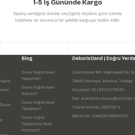
1-5 İş Gününde Kargo
Sipariş verdiğiniz ürünler seçtiğiniz ölçülere göre özenle
hazırlanır ve sorunsuz bir şekilde kargoya teslim edilir.
Gönder
Blog
Dekoristland | Doğru Yerde
Duvar Kağıdı Nasıl
Zümrütevler Mh. Begonyalık Sk. N
Yapıştırılır?
Kağıdı
34852 Maltepe, İstanbul, Türkiye
Duvar Kağıdı Nasıl
Duvar
Küçükyalı VD | 3200075520
Sökülür?
Kep: ersindeniz.durum@hs01.kep.t
Duvar Kağıdı Nasıl
 Duvar
Ticaret Sicil No: 285526-5
Temizlenir?
Mersis No: 1064211036400001
Duvar Kağıdı
ar
Yapıştırıcısı Nasıl
Hazırlanır?