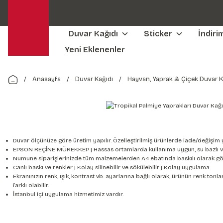
Duvar Kağıdı
Sticker
İndiri
Yeni Eklenenler
Anasayfa
Duvar Kağıdı
Hayvan, Yaprak & Çiçek Duvar K
Duvar ölçünüze göre üretim yapılır. Özelleştirilmiş ürünlerde iade/değişim 
EPSON REÇİNE MÜREKKEP | Hassas ortamlarda kullanıma uygun, su bazlı v
Numune siparişlerinizde tüm malzemelerden A4 ebatında baskılı olarak gön
Canlı baskı ve renkler | Kolay silinebilir ve sökülebilir | Kolay uygulama
Ekranınızın renk, ışık, kontrast vb. ayarlarına bağlı olarak, ürünün renk to
farklı olabilir.
İstanbul içi uygulama hizmetimiz vardır.