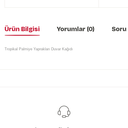
Ürün Bilgisi
Yorumlar (0)
Soru
Tropikal Palmiye Yaprakları Duvar Kağıdı
Bu ürünün fiyat bilgisi, resim, ürün açıklamalarında ve diğer konularda y
Görüş ve önerileriniz için teşekkür ederiz.
Ürün resmi kalitesiz, bozuk veya görüntülenemiyor.
Ürün açıklamasında eksik bilgiler bulunuyor.
Ürün bilgilerinde hatalar bulunuyor.
Ürün fiyatı diğer sitelerden daha pahalı.
Bu ürüne benzer farklı alternatifler olmalı.