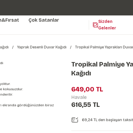
Duvar ölçünüze özel üretim | 3 farklı malzeme seçeneği 😎
Yaşam Alanlarınıza Sanat Katıyoruz 🤍
Kendinden Yapışkanlı Kolay Uygulanan Duvar Kağıtları😇
m&Fırsat
Çok Satanlar
Sizden
Gelenler
ağıdı
Yaprak Desenli Duvar Kağıdı
Tropikal Palmiye Yaprakları Duva
Tropikal Palmiye Y
Kağıdı
yoktur.
649,00 TL
e kokusuzdur.
derilir.
Havale
616,55 TL
nları ekranda gördüğünüzden biraz
69,24 TL den başlayan taksit