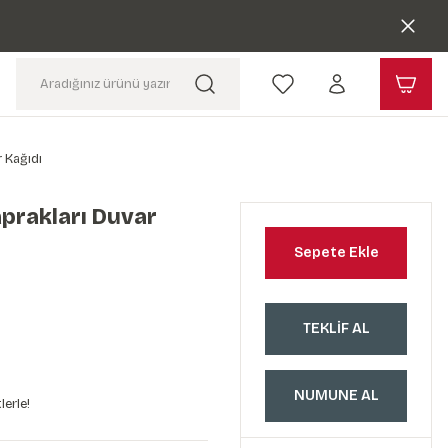
r Kağıdı
aprakları Duvar
Sepete Ekle
TEKLİF AL
NUMUNE AL
lerle!