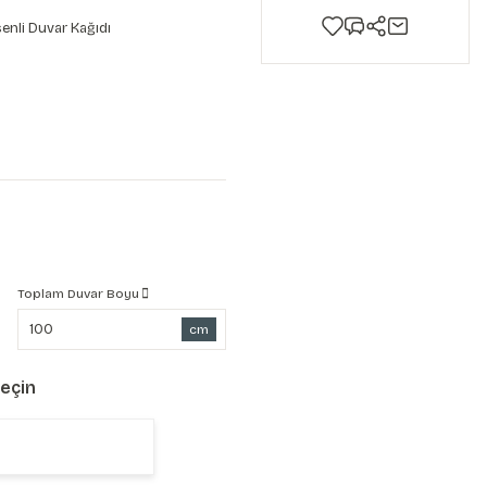
enli Duvar Kağıdı
Toplam Duvar Boyu
cm
Seçin