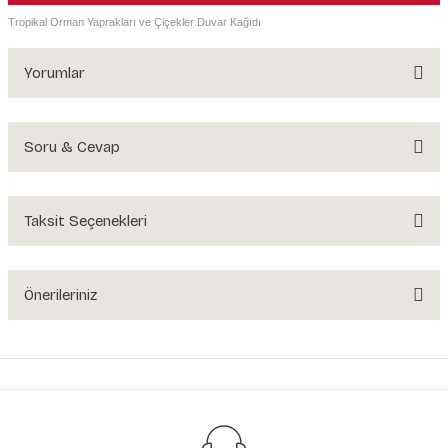
Tropikal Orman Yaprakları ve Çiçekler Duvar Kağıdı
Yorumlar
Soru & Cevap
Bu ürüne ilk yorumu siz yapın!
Yorum Yaz
Taksit Seçenekleri
Ürün hakkında henüz soru sorulmamış.
Soru Sor
Önerileriniz
Bu ürünün fiyat bilgisi, resim, ürün açıklamalarında ve diğer konularda
yetersiz gördüğünüz noktaları öneri formunu kullanarak tarafımıza
iletebilirsiniz.
Görüş ve önerileriniz için teşekkür ederiz.
Ürün resmi kalitesiz, bozuk veya görüntülenemiyor.