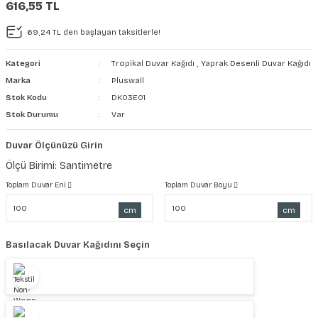
616,55 TL
şkanlı Duvar Kanvası
69,24 TL den başlayan taksitlerle!
Kağıdı
Kategori
Tropikal Duvar Kağıdı
,
Yaprak Desenli Duvar Kağıdı
Marka
Pluswall
Stok Kodu
DK03E01
Stok Durumu
Var
Duvar Ölçünüzü Girin
Ölçü Birimi: Santimetre
Toplam Duvar Eni
Toplam Duvar Boyu
cm
cm
Basılacak Duvar Kağıdını Seçin