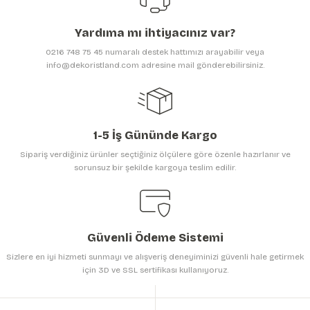
Ürün açıklamasında eksik bilgiler bulunuyor.
Yardıma mı ihtiyacınız var?
Ürün bilgilerinde hatalar bulunuyor.
0216 748 75 45 numaralı destek hattımızı arayabilir veya
Ürün fiyatı diğer sitelerden daha pahalı.
info@dekoristland.com adresine mail gönderebilirsiniz.
Bu ürüne benzer farklı alternatifler olmalı.
1-5 İş Gününde Kargo
Sipariş verdiğiniz ürünler seçtiğiniz ölçülere göre özenle hazırlanır ve
sorunsuz bir şekilde kargoya teslim edilir.
Gönder
Güvenli Ödeme Sistemi
Sizlere en iyi hizmeti sunmayı ve alışveriş deneyiminizi güvenli hale getirmek
için 3D ve SSL sertifikası kullanıyoruz.