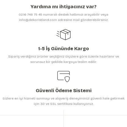
Ürün açıklamasında eksik bilgiler bulunuyor.
Yardıma mı ihtiyacınız var?
Ürün bilgilerinde hatalar bulunuyor.
0216 748 75 45 numaralı destek hattımızı arayabilir veya
Ürün fiyatı diğer sitelerden daha pahalı.
info@dekoristland.com adresine mail gönderebilirsiniz.
Bu ürüne benzer farklı alternatifler olmalı.
1-5 İş Gününde Kargo
Sipariş verdiğiniz ürünler seçtiğiniz ölçülere göre özenle hazırlanır ve
sorunsuz bir şekilde kargoya teslim edilir.
Gönder
Güvenli Ödeme Sistemi
Sizlere en iyi hizmeti sunmayı ve alışveriş deneyiminizi güvenli hale getirmek
için 3D ve SSL sertifikası kullanıyoruz.