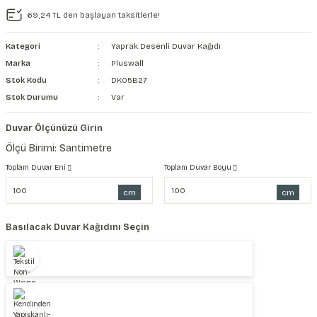
69,24 TL den başlayan taksitlerle!
şkanlı Duvar Kanvası
Kategori
Yaprak Desenli Duvar Kağıdı
Kağıdı
Marka
Pluswall
Stok Kodu
DK05B27
Stok Durumu
Var
Duvar Ölçünüzü Girin
Ölçü Birimi: Santimetre
Toplam Duvar Eni
Toplam Duvar Boyu
cm
cm
Basılacak Duvar Kağıdını Seçin