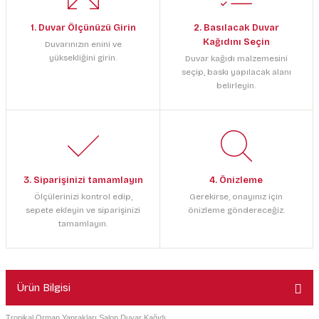
1. Duvar Ölçünüzü Girin
2. Basılacak Duvar
Kağıdını Seçin
Duvarınızın enini ve
yüksekliğini girin.
Duvar kağıdı malzemesini
seçip, baskı yapılacak alanı
belirleyin.
3. Siparişinizi tamamlayın
4. Önizleme
Ölçülerinizi kontrol edip,
Gerekirse, onayınız için
sepete ekleyin ve siparişinizi
önizleme göndereceğiz.
tamamlayın.
Ürün Bilgisi
Tropikal Orman Yaprakları Salon Duvar Kağıdı