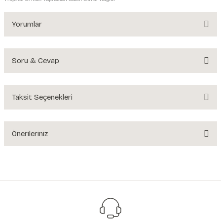
Yorumlar
Soru & Cevap
Bu ürüne ilk yorumu siz yapın!
Yorum Yaz
Taksit Seçenekleri
Ürün hakkında henüz soru sorulmamış.
Soru Sor
Önerileriniz
Bu ürünün fiyat bilgisi, resim, ürün açıklamalarında ve diğer konularda
yetersiz gördüğünüz noktaları öneri formunu kullanarak tarafımıza
iletebilirsiniz.
Görüş ve önerileriniz için teşekkür ederiz.
Ürün resmi kalitesiz, bozuk veya görüntülenemiyor.