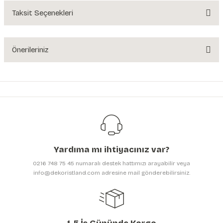
Yorum Yaz
Taksit Seçenekleri
Ürün hakkında henüz soru sorulmamış.
Soru Sor
Önerileriniz
Bu ürünün fiyat bilgisi, resim, ürün açıklamalarında ve diğer konularda
yetersiz gördüğünüz noktaları öneri formunu kullanarak tarafımıza
iletebilirsiniz.
Görüş ve önerileriniz için teşekkür ederiz.
Ürün resmi kalitesiz, bozuk veya görüntülenemiyor.
Ürün açıklamasında eksik bilgiler bulunuyor.
Yardıma mı ihtiyacınız var?
Ürün bilgilerinde hatalar bulunuyor.
0216 748 75 45 numaralı destek hattımızı arayabilir veya
Ürün fiyatı diğer sitelerden daha pahalı.
info@dekoristland.com adresine mail gönderebilirsiniz.
Bu ürüne benzer farklı alternatifler olmalı.