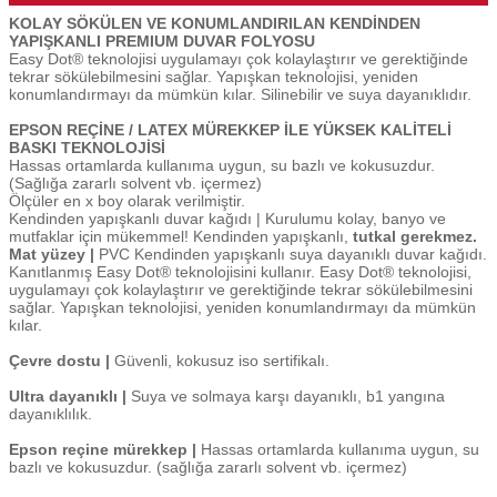
KOLAY SÖKÜLEN VE KONUMLANDIRILAN KENDİNDEN
YAPIŞKANLI PREMIUM DUVAR FOLYOSU
Easy Dot® teknolojisi uygulamayı çok kolaylaştırır ve gerektiğinde
tekrar sökülebilmesini sağlar. Yapışkan teknolojisi, yeniden
konumlandırmayı da mümkün kılar. Silinebilir ve suya dayanıklıdır.
EPSON REÇİNE / LATEX MÜREKKEP İLE YÜKSEK KALİTELİ
BASKI TEKNOLOJİSİ
Hassas ortamlarda kullanıma uygun, su bazlı ve kokusuzdur.
(Sağlığa zararlı solvent vb. içermez)
Ölçüler en x boy olarak verilmiştir.
Kendinden yapışkanlı duvar kağıdı | Kurulumu kolay, banyo ve
mutfaklar için mükemmel! Kendinden yapışkanlı,
tutkal gerekmez.
Mat yüzey |
PVC Kendinden yapışkanlı suya dayanıklı duvar kağıdı.
Kanıtlanmış Easy Dot® teknolojisini kullanır. Easy Dot® teknolojisi,
uygulamayı çok kolaylaştırır ve gerektiğinde tekrar sökülebilmesini
sağlar. Yapışkan teknolojisi, yeniden konumlandırmayı da mümkün
kılar.
Çevre dostu |
Güvenli, kokusuz iso sertifikalı.
Ultra dayanıklı |
Suya ve solmaya karşı dayanıklı, b1 yangına
dayanıklılık.
Epson reçine mürekkep |
Hassas ortamlarda kullanıma uygun, su
bazlı ve kokusuzdur. (sağlığa zararlı solvent vb. içermez)