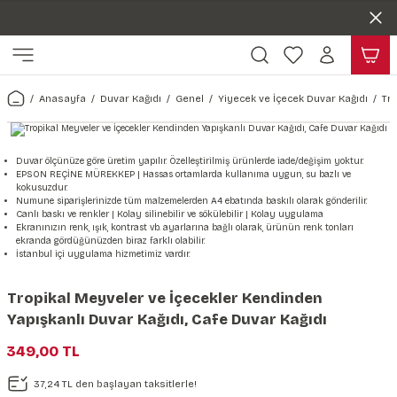
Duvar ölçünüze özel üretim | 3 farklı malzeme seçeneği 😎
Geri Dön
Geri Dön
Yaşam Alanlarınıza Sanat Katıyoruz 🤍
Kendinden Yapışkanlı Kolay Uygulanan Duvar Kağıtları😇
ı
Harita & Şehir Duvar Kağıdı
Hayvan, Yaprak & Çiçek Duvar
Doğa & Manza Duvar Kağıdı
Tasarım & Sanatsal Duvar Ka
Genel
Ahşap, Mermer & Taş Desenli
Kağıdı
Anasayfa
Duvar Kağıdı
Genel
Yiyecek ve İçecek Duvar Kağıdı
Tro
Duvar Kağıdı
 Duvar Sticker
Dünya Haritası Duvar Kağıdı
Çiçek Duvar Kağıdı
Doğa Duvar Kağıdı
Soyut Duvar Kağıdı
3d Duvar Kağıdı
Mermer Desenli Duvar Kağıdı
Odası Duvar Kağıdı
r Kağıdı Stickeri
Türkiye Serisi Duvar Kağıdı
Yaprak Desenli Duvar Kağıdı
Manzara Duvar Kağıdı
Sanat Duvar Kağıdı
Araba Duvar Kağıdı
Duvar ölçünüze göre üretim yapılır. Özelleştirilmiş ürünlerde iade/değişim yoktur.
EPSON REÇİNE MÜREKKEP | Hassas ortamlarda kullanıma uygun, su bazlı ve
Taş Desenli Duvar Kağıdı
kokusuzdur.
 & Çiçek Duvar Kağıdı
ticker
Şehir & Ülke Duvar Kağıdı
Hayvan Duvar Kağıdı
Orman Duvar Kağıdı
Geometrik Duvar Kağıdı
Sağlık Duvar Kağıdı
Numune siparişlerinizde tüm malzemelerden A4 ebatında baskılı olarak gönderilir.
Canlı baskı ve renkler | Kolay silinebilir ve sökülebilir | Kolay uygulama
Ahşap Desenli Duvar Kağıdı
Ekranınızın renk, ışık, kontrast vb. ayarlarına bağlı olarak, ürünün renk tonları
ekranda gördüğünüzden biraz farklı olabilir.
Duvar Kağıdı
r Seti
Tropikal Duvar Kağıdı
Graffiti Duvar Kağıdı
Yiyecek ve İçecek Duvar Kağıdı
İstanbul içi uygulama hizmetimiz vardır.
Beton Duvar Kağıdı
tsal Duvar Kağıdı
er Setleri
Deniz Manzara Duvar Kağıdı
Mimari Duvar Kağıdı
Meslekler Duvar Kağıdı
Tropikal Meyveler ve İçecekler Kendinden
Yapışkanlı Duvar Kağıdı, Cafe Duvar Kağıdı
var Sticker Seti
Uzay Duvar Kağıdı
Müzik Duvar Kağıdı
349,00 TL
& Taş Desenli Duvar Kağıdı
37,24 TL den başlayan taksitlerle!