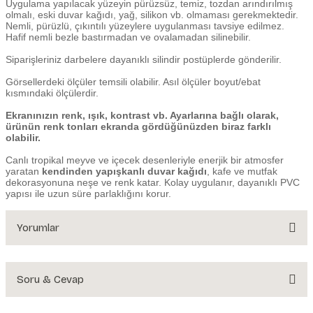
Uygulama yapılacak yüzeyin pürüzsüz, temiz, tozdan arındırılmış
olmalı, eski duvar kağıdı, yağ, silikon vb. olmaması gerekmektedir.
Nemli, pürüzlü, çıkıntılı yüzeylere uygulanması tavsiye edilmez.
Hafif nemli bezle bastırmadan ve ovalamadan silinebilir.
Siparişleriniz darbelere dayanıklı silindir postüplerde gönderilir.
Görsellerdeki ölçüler temsili olabilir. Asıl ölçüler boyut/ebat
kısmındaki ölçülerdir.
Ekranınızın renk, ışık, kontrast vb. Ayarlarına bağlı olarak,
ürünün renk tonları ekranda gördüğünüzden biraz farklı
olabilir.
Canlı tropikal meyve ve içecek desenleriyle enerjik bir atmosfer
yaratan
kendinden yapışkanlı duvar kağıdı
, kafe ve mutfak
dekorasyonuna neşe ve renk katar. Kolay uygulanır, dayanıklı PVC
yapısı ile uzun süre parlaklığını korur.
Yorumlar
Soru & Cevap
Bu ürüne ilk yorumu siz yapın!