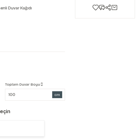
enli Duvar Kağıdı
Toplam Duvar Boyu
cm
Seçin