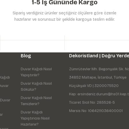
1-5 İş Gününde Kargo
Sipariş verdiğiniz ürünler seçtiğiniz ölçülere göre özenle
hazırlanır ve sorunsuz bir şekilde kargoya teslim edilir.
Gönder
Blog
Dekoristland | Doğru Yerde
Duvar Kağıdı Nasıl
Zümrütevler Mh. Begonyalık Sk. N
Yapıştırılır?
Kağıdı
34852 Maltepe, İstanbul, Türkiye
Duvar Kağıdı Nasıl
Duvar
Küçükyalı VD | 3200075520
Sökülür?
Kep: ersindeniz.durum@hs01.kep.t
Duvar Kağıdı Nasıl
 Duvar
Ticaret Sicil No: 285526-5
Temizlenir?
Mersis No: 1064211036400001
Duvar Kağıdı
ar
Yapıştırıcısı Nasıl
Hazırlanır?