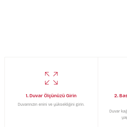
1. Duvar Ölçünüzü Girin
2. Ba
Duvarınızın enini ve yüksekliğini girin.
Duvar kağ
yap