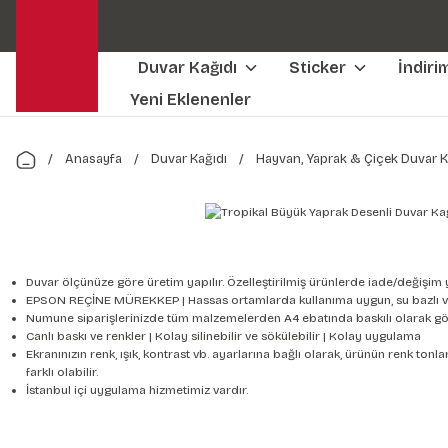
Duvar Kağıdı
Sticker
İndiri
Yeni Eklenenler
Anasayfa
Duvar Kağıdı
Hayvan, Yaprak & Çiçek Duvar K
Duvar ölçünüze göre üretim yapılır. Özelleştirilmiş ürünlerde iade/değişim 
EPSON REÇİNE MÜREKKEP | Hassas ortamlarda kullanıma uygun, su bazlı v
Numune siparişlerinizde tüm malzemelerden A4 ebatında baskılı olarak gön
Canlı baskı ve renkler | Kolay silinebilir ve sökülebilir | Kolay uygulama
Ekranınızın renk, ışık, kontrast vb. ayarlarına bağlı olarak, ürünün renk to
farklı olabilir.
İstanbul içi uygulama hizmetimiz vardır.