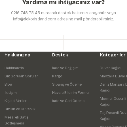
Yardıma mı ihtiyacınız var?
0216 748 75 45 numaralı destek hattımızı arayabilir veya
info@dekoristland.com adresine mail gönderebilirsiniz.
Hakkımızda
Destek
Kategoriler
Hakkımızda
İade ve Değişim
Duvar Kağıdı
Sık Sorulan Sorular
Kargo
Manzara Duvar 
Blog
Sipariş ve Ödeme
Deniz Manzara 
Kağıdı
İletişim
Havale Bildirim Formu
Mermer Desenli
Kişisel Veriler
İade ve Geri Ödeme
Kağıdı
Gizlilik ve Güvenlik
Taş Desenli Duv
Mesafeli Satış
Kağıdı
Sözleşmesi