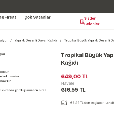
Duvar ölçünüze özel üretim | 3 farklı malzeme seçeneği 😎
Yaşam Alanlarınıza Sanat Katıyoruz 🤍
Kendinden Yapışkanlı Kolay Uygulanan Duvar Kağıtları😇
m&Fırsat
Çok Satanlar
Sizden
Gelenler
ağıdı
Yaprak Desenli Duvar Kağıdı
Tropikal Büyük Yaprak Desenli D
Tropikal Büyük Yap
Kağıdı
yoktur.
649,00 TL
e kokusuzdur.
derilir.
Havale
616,55 TL
nları ekranda gördüğünüzden biraz
69,24 TL den başlayan taksit