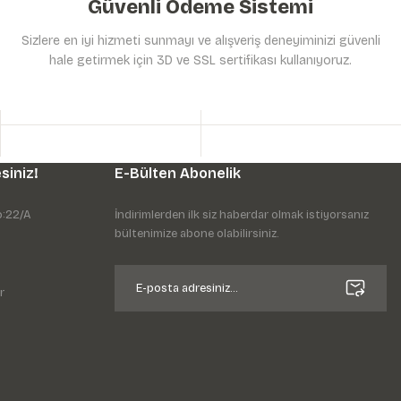
Güvenli Ödeme Sistemi
Sizlere en iyi hizmeti sunmayı ve alışveriş deneyiminizi güvenli
hale getirmek için 3D ve SSL sertifikası kullanıyoruz.
siniz!
E-Bülten Abonelik
o:22/A
İndirimlerden ilk siz haberdar olmak istiyorsanız
bültenimize abone olabilirsiniz.
r