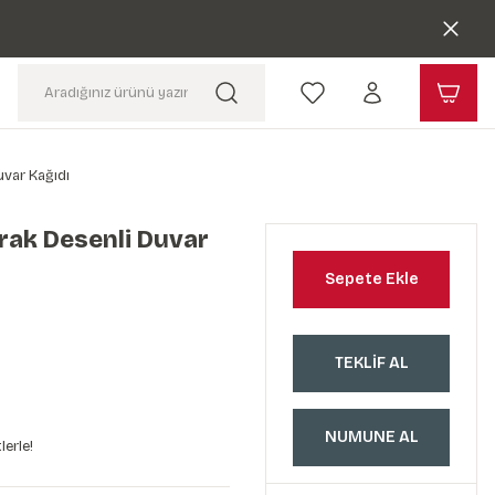
uvar Kağıdı
rak Desenli Duvar
Sepete Ekle
TEKLİF AL
NUMUNE AL
lerle!