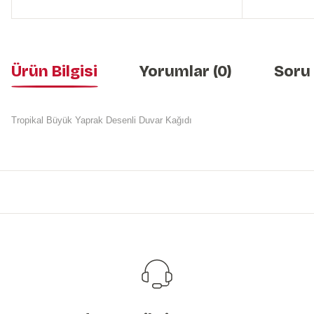
Ürün Bilgisi
Yorumlar (0)
Soru
Tropikal Büyük Yaprak Desenli Duvar Kağıdı
Bu ürünün fiyat bilgisi, resim, ürün açıklamalarında ve diğer konularda y
Görüş ve önerileriniz için teşekkür ederiz.
Ürün resmi kalitesiz, bozuk veya görüntülenemiyor.
Ürün açıklamasında eksik bilgiler bulunuyor.
Ürün bilgilerinde hatalar bulunuyor.
Ürün fiyatı diğer sitelerden daha pahalı.
Bu ürüne benzer farklı alternatifler olmalı.