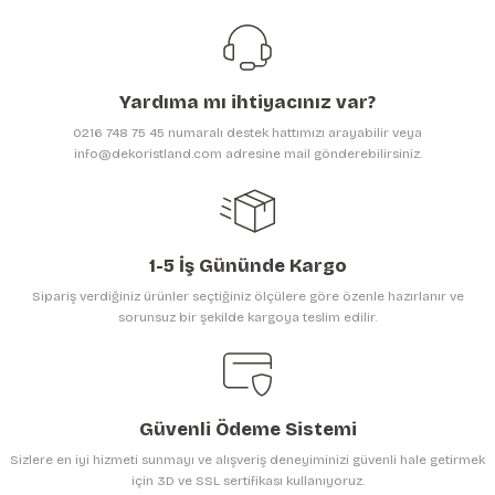
Ürün bilgilerinde hatalar bulunuyor.
99,00 TL
Ürün fiyatı diğer sitelerden daha pahalı.
Bu ürüne benzer farklı alternatifler olmalı.
Yardıma mı ihtiyacınız var?
0216 748 75 45 numaralı destek hattımızı arayabilir veya
info@dekoristland.com adresine mail gönderebilirsiniz.
Gönder
1-5 İş Gününde Kargo
Sipariş verdiğiniz ürünler seçtiğiniz ölçülere göre özenle hazırlanır ve
sorunsuz bir şekilde kargoya teslim edilir.
Güvenli Ödeme Sistemi
Sizlere en iyi hizmeti sunmayı ve alışveriş deneyiminizi güvenli hale getirmek
için 3D ve SSL sertifikası kullanıyoruz.