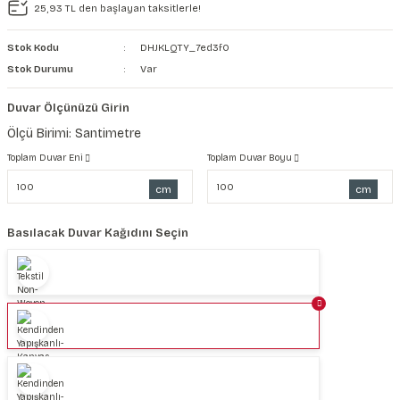
25,93 TL den başlayan taksitlerle!
şkanlı Duvar Kanvası
Stok Kodu
DHJKLQTY_7ed3f0
Kağıdı
Stok Durumu
Var
Duvar Ölçünüzü Girin
Ölçü Birimi: Santimetre
Toplam Duvar Eni
Toplam Duvar Boyu
cm
cm
Basılacak Duvar Kağıdını Seçin