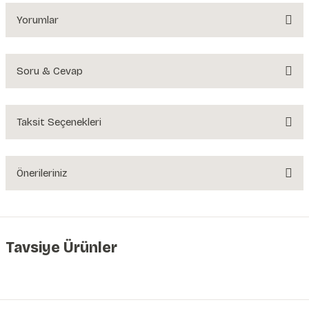
Yorumlar
Soru & Cevap
Bu ürüne ilk yorumu siz yapın!
Yorum Yaz
Taksit Seçenekleri
Ürün hakkında henüz soru sorulmamış.
Soru Sor
Önerileriniz
Bu ürünün fiyat bilgisi, resim, ürün açıklamalarında ve diğer konularda
yetersiz gördüğünüz noktaları öneri formunu kullanarak tarafımıza
iletebilirsiniz.
Görüş ve önerileriniz için teşekkür ederiz.
Tavsiye Ürünler
Ürün resmi kalitesiz, bozuk veya görüntülenemiyor.
Duvar Kağıdı Numune Ürün A4
Ürün açıklamasında eksik bilgiler bulunuyor.