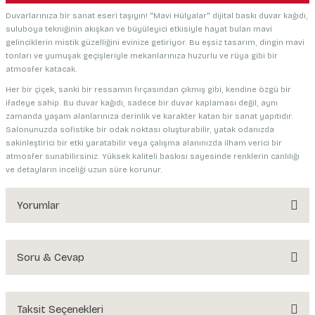
Duvarlarınıza bir sanat eseri taşıyın! "Mavi Hülyalar" dijital baskı duvar kağıdı,
suluboya tekniğinin akışkan ve büyüleyici etkisiyle hayat bulan mavi
gelinciklerin mistik güzelliğini evinize getiriyor. Bu eşsiz tasarım, dingin mavi
tonları ve yumuşak geçişleriyle mekanlarınıza huzurlu ve rüya gibi bir
atmosfer katacak.
Her bir çiçek, sanki bir ressamın fırçasından çıkmış gibi, kendine özgü bir
ifadeye sahip. Bu duvar kağıdı, sadece bir duvar kaplaması değil, aynı
zamanda yaşam alanlarınıza derinlik ve karakter katan bir sanat yapıtıdır.
Salonunuzda sofistike bir odak noktası oluşturabilir, yatak odanızda
sakinleştirici bir etki yaratabilir veya çalışma alanınızda ilham verici bir
atmosfer sunabilirsiniz. Yüksek kaliteli baskısı sayesinde renklerin canlılığı
ve detayların inceliği uzun süre korunur.
Yorumlar
Soru & Cevap
Bu ürüne ilk yorumu siz yapın!
Yorum Yaz
Taksit Seçenekleri
Ürün hakkında henüz soru sorulmamış.