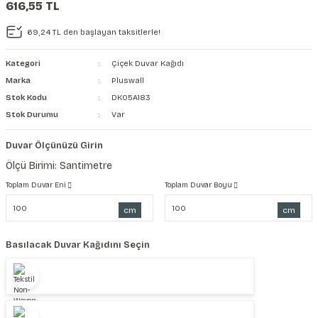
616,55 TL
şkanlı Duvar Kanvası
69,24 TL den başlayan taksitlerle!
Kağıdı
Kategori
Çiçek Duvar Kağıdı
Marka
Pluswall
Stok Kodu
DK05A183
Stok Durumu
Var
Duvar Ölçünüzü Girin
Ölçü Birimi: Santimetre
Toplam Duvar Eni
Toplam Duvar Boyu
cm
cm
Basılacak Duvar Kağıdını Seçin