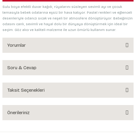
Sulu boya efektli duvar kağıdı, rüyalarını süsleyen sevimli ayı ve çocuk
temasıyla bebek odalarına eşsiz bir hava katıyor. Pastel renkleri ve eğlenceli
desenleriyle odanızı sıcak ve neşeli bir atmosfere dönüştürüyor. Bebeğinizin
odasını canlı, sevimli ve hayal dolu bir dünyaya dönüştürmek için ideal bir
seçim. Göz alıcı ve kaliteli malzeme ile uzun ömürlü kullanım sunar.
Yorumlar
Soru & Cevap
Bu ürüne ilk yorumu siz yapın!
Yorum Yaz
Taksit Seçenekleri
Ürün hakkında henüz soru sorulmamış.
Soru Sor
Önerileriniz
Bu ürünün fiyat bilgisi, resim, ürün açıklamalarında ve diğer konularda
yetersiz gördüğünüz noktaları öneri formunu kullanarak tarafımıza