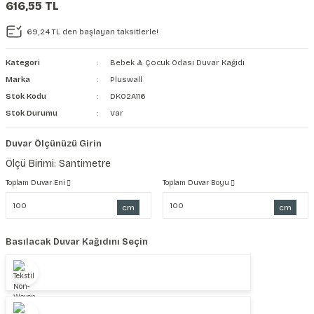
616,55 TL
şkanlı Duvar Kanvası
69,24 TL den başlayan taksitlerle!
Kağıdı
Kategori
Bebek & Çocuk Odası Duvar Kağıdı
Marka
Pluswall
Stok Kodu
DK02A116
Stok Durumu
Var
Duvar Ölçünüzü Girin
Ölçü Birimi: Santimetre
Toplam Duvar Eni
Toplam Duvar Boyu
cm
cm
Basılacak Duvar Kağıdını Seçin