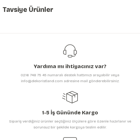
iletebilirsiniz.
Görüş ve önerileriniz için teşekkür ederiz.
Tavsiye Ürünler
Ürün resmi kalitesiz, bozuk veya görüntülenemiyor.
Tükendi
3D Soyut Yaratıcı Çocuk Odası Duvar Kağıdı | En:420xBoy:285 cm. | Dokul
Ürün açıklamasında eksik bilgiler bulunuyor.
Ürün bilgilerinde hatalar bulunuyor.
3.600,00 TL
Ürün fiyatı diğer sitelerden daha pahalı.
4.800,00 TL
Tükendi
Bu ürüne benzer farklı alternatifler olmalı.
3D Soyut Yaratıcı Çocuk Odası Duvar Kağıdı | En:315xBoy:210cm
Yardıma mı ihtiyacınız var?
1.499,00 TL
0216 748 75 45 numaralı destek hattımızı arayabilir veya
info@dekoristland.com adresine mail gönderebilirsiniz.
2.699,00 TL
Gönder
1-5 İş Gününde Kargo
Sipariş verdiğiniz ürünler seçtiğiniz ölçülere göre özenle hazırlanır ve
sorunsuz bir şekilde kargoya teslim edilir.