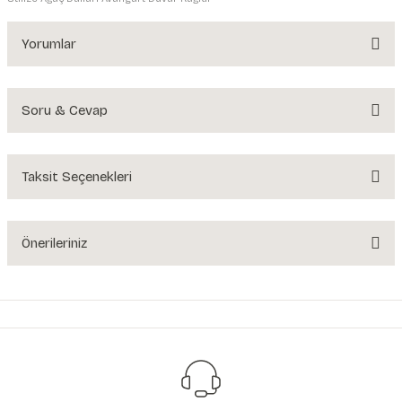
Yorumlar
Soru & Cevap
Bu ürüne ilk yorumu siz yapın!
Yorum Yaz
Taksit Seçenekleri
Ürün hakkında henüz soru sorulmamış.
Soru Sor
Önerileriniz
Bu ürünün fiyat bilgisi, resim, ürün açıklamalarında ve diğer konularda
yetersiz gördüğünüz noktaları öneri formunu kullanarak tarafımıza
iletebilirsiniz.
Görüş ve önerileriniz için teşekkür ederiz.
Ürün resmi kalitesiz, bozuk veya görüntülenemiyor.