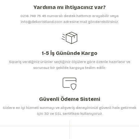
Ürün açıklamasında eksik bilgiler bulunuyor.
Yardıma mı ihtiyacınız var?
Ürün bilgilerinde hatalar bulunuyor.
0216 748 75 45 numaralı destek hattımızı arayabilir veya
Ürün fiyatı diğer sitelerden daha pahalı.
info@dekoristland.com adresine mail gönderebilirsiniz.
Bu ürüne benzer farklı alternatifler olmalı.
1-5 İş Gününde Kargo
Sipariş verdiğiniz ürünler seçtiğiniz ölçülere göre özenle hazırlanır ve
sorunsuz bir şekilde kargoya teslim edilir.
Gönder
Güvenli Ödeme Sistemi
Sizlere en iyi hizmeti sunmayı ve alışveriş deneyiminizi güvenli hale getirmek
için 3D ve SSL sertifikası kullanıyoruz.