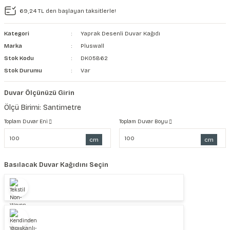
69,24 TL den başlayan taksitlerle!
şkanlı Duvar Kanvası
Kategori
Yaprak Desenli Duvar Kağıdı
Kağıdı
Marka
Pluswall
Stok Kodu
DK05B62
Stok Durumu
Var
Duvar Ölçünüzü Girin
Ölçü Birimi: Santimetre
Toplam Duvar Eni
Toplam Duvar Boyu
cm
cm
Basılacak Duvar Kağıdını Seçin