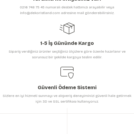
Ürün bilgilerinde hatalar bulunuyor.
0216 748 75 45 numaralı destek hattımızı arayabilir veya
Ürün fiyatı diğer sitelerden daha pahalı.
info@dekoristland.com adresine mail gönderebilirsiniz.
Bu ürüne benzer farklı alternatifler olmalı.
1-5 İş Gününde Kargo
Sipariş verdiğiniz ürünler seçtiğiniz ölçülere göre özenle hazırlanır ve
sorunsuz bir şekilde kargoya teslim edilir.
Gönder
Güvenli Ödeme Sistemi
Sizlere en iyi hizmeti sunmayı ve alışveriş deneyiminizi güvenli hale getirmek
için 3D ve SSL sertifikası kullanıyoruz.