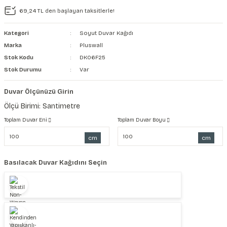
69,24 TL den başlayan taksitlerle!
şkanlı Duvar Kanvası
Kategori
Soyut Duvar Kağıdı
Kağıdı
Marka
Pluswall
Stok Kodu
DK06F25
Stok Durumu
Var
Duvar Ölçünüzü Girin
Ölçü Birimi: Santimetre
Toplam Duvar Eni
Toplam Duvar Boyu
cm
cm
Basılacak Duvar Kağıdını Seçin