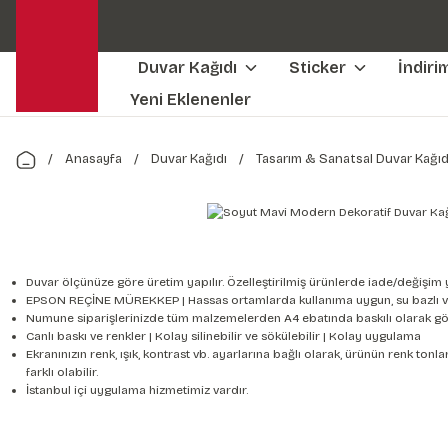
Duvar Kağıdı
Sticker
İndiri
Yeni Eklenenler
Anasayfa
Duvar Kağıdı
Tasarım & Sanatsal Duvar Kağıd
Duvar ölçünüze göre üretim yapılır. Özelleştirilmiş ürünlerde iade/değişim 
EPSON REÇİNE MÜREKKEP | Hassas ortamlarda kullanıma uygun, su bazlı v
Numune siparişlerinizde tüm malzemelerden A4 ebatında baskılı olarak gön
Canlı baskı ve renkler | Kolay silinebilir ve sökülebilir | Kolay uygulama
Ekranınızın renk, ışık, kontrast vb. ayarlarına bağlı olarak, ürünün renk to
farklı olabilir.
İstanbul içi uygulama hizmetimiz vardır.