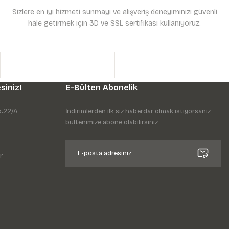
Sizlere en iyi hizmeti sunmayı ve alışveriş deneyiminizi güvenli
hale getirmek için 3D ve SSL sertifikası kullanıyoruz.
siniz!
E-Bülten Abonelik
o:22/A
İndirimlerden ilk siz haberdar olmak istiyorsanız
bültenimize abone olabilirsiniz.
r