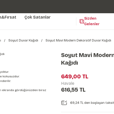
Duvar ölçünüze özel üretim | 3 farklı malzeme seçeneği 😎
Yaşam Alanlarınıza Sanat Katıyoruz 🤍
Kendinden Yapışkanlı Kolay Uygulanan Duvar Kağıtları😇
m&Fırsat
Çok Satanlar
Sizden
Gelenler
ı
Soyut Duvar Kağıdı
Soyut Mavi Modern Dekoratif Duvar Kağıdı
Soyut Mavi Modern
Kağıdı
yoktur.
649,00 TL
e kokusuzdur.
derilir.
Havale
616,55 TL
nları ekranda gördüğünüzden biraz
69,24 TL den başlayan taksit