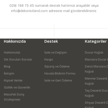
0216 748 75 45 numaralı destek hattımızı arayabilir veya
info@dekoristland.com adresine mail gönderebilirsiniz.
Hakkımızda
Destek
Kategoriler
Hakkımızda
İade ve Değişim
Duvar Kağıdı
Sık Sorulan Sorular
Kargo
Manzara Duvar 
Blog
Sipariş ve Ödeme
Deniz Manzara 
Kağıdı
İletişim
Havale Bildirim Formu
Mermer Desenli
Kişisel Veriler
İade ve Geri Ödeme
Kağıdı
Gizlilik ve Güvenlik
Taş Desenli Duv
Mesafeli Satış
Kağıdı
Sözleşmesi
Ahşap Desenli 
Kağıdı