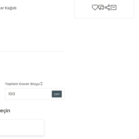
ar Kağıdı
Toplam Duvar Boyu
cm
Seçin