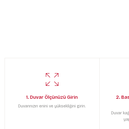
1. Duvar Ölçünüzü Girin
2. Ba
Duvarınızın enini ve yüksekliğini girin.
Duvar kağ
yap