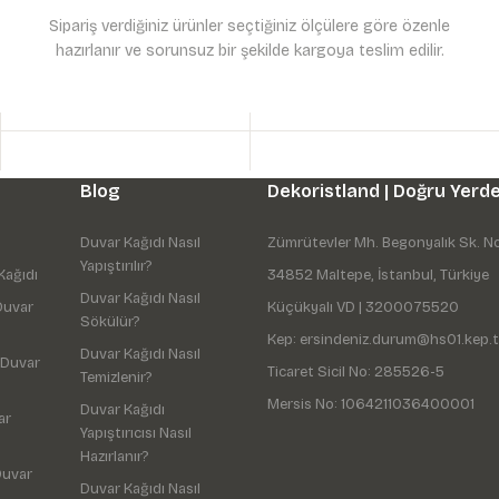
Sipariş verdiğiniz ürünler seçtiğiniz ölçülere göre özenle
hazırlanır ve sorunsuz bir şekilde kargoya teslim edilir.
Gönder
Blog
Dekoristland | Doğru Yerde
Duvar Kağıdı Nasıl
Zümrütevler Mh. Begonyalık Sk. N
Yapıştırılır?
Kağıdı
34852 Maltepe, İstanbul, Türkiye
Duvar Kağıdı Nasıl
Duvar
Küçükyalı VD | 3200075520
Sökülür?
Kep: ersindeniz.durum@hs01.kep.t
Duvar Kağıdı Nasıl
 Duvar
Ticaret Sicil No: 285526-5
Temizlenir?
Mersis No: 1064211036400001
Duvar Kağıdı
ar
Yapıştırıcısı Nasıl
Hazırlanır?
Duvar
Duvar Kağıdı Nasıl