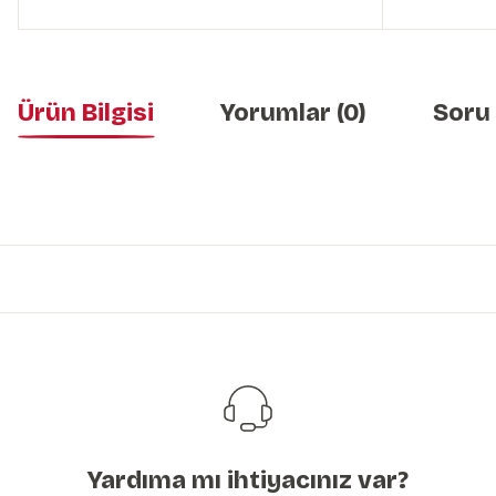
Ürün Bilgisi
Yorumlar (0)
Soru
Bu ürünün fiyat bilgisi, resim, ürün açıklamalarında ve diğer konularda y
Görüş ve önerileriniz için teşekkür ederiz.
Ürün resmi kalitesiz, bozuk veya görüntülenemiyor.
Ürün açıklamasında eksik bilgiler bulunuyor.
Ürün bilgilerinde hatalar bulunuyor.
Ürün fiyatı diğer sitelerden daha pahalı.
Bu ürüne benzer farklı alternatifler olmalı.
Yardıma mı ihtiyacınız var?