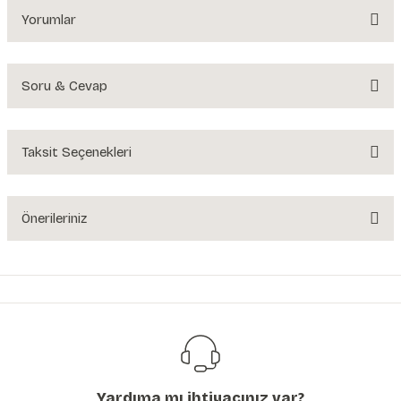
Yorumlar
Soru & Cevap
Bu ürüne ilk yorumu siz yapın!
Yorum Yaz
Taksit Seçenekleri
Ürün hakkında henüz soru sorulmamış.
Soru Sor
Önerileriniz
Bu ürünün fiyat bilgisi, resim, ürün açıklamalarında ve diğer konularda
yetersiz gördüğünüz noktaları öneri formunu kullanarak tarafımıza
iletebilirsiniz.
Görüş ve önerileriniz için teşekkür ederiz.
Ürün resmi kalitesiz, bozuk veya görüntülenemiyor.
Ürün açıklamasında eksik bilgiler bulunuyor.
Yardıma mı ihtiyacınız var?