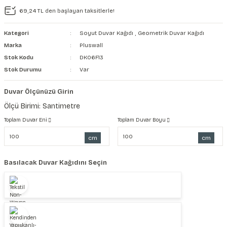
69,24 TL den başlayan taksitlerle!
şkanlı Duvar Kanvası
Kategori
Soyut Duvar Kağıdı
,
Geometrik Duvar Kağıdı
Kağıdı
Marka
Pluswall
Stok Kodu
DK06F13
Stok Durumu
Var
Duvar Ölçünüzü Girin
Ölçü Birimi: Santimetre
Toplam Duvar Eni
Toplam Duvar Boyu
cm
cm
Basılacak Duvar Kağıdını Seçin