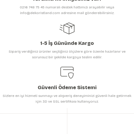
Ürün bilgilerinde hatalar bulunuyor.
0216 748 75 45 numaralı destek hattımızı arayabilir veya
Ürün fiyatı diğer sitelerden daha pahalı.
info@dekoristland.com adresine mail gönderebilirsiniz.
Bu ürüne benzer farklı alternatifler olmalı.
1-5 İş Gününde Kargo
Sipariş verdiğiniz ürünler seçtiğiniz ölçülere göre özenle hazırlanır ve
sorunsuz bir şekilde kargoya teslim edilir.
Gönder
Güvenli Ödeme Sistemi
Sizlere en iyi hizmeti sunmayı ve alışveriş deneyiminizi güvenli hale getirmek
için 3D ve SSL sertifikası kullanıyoruz.