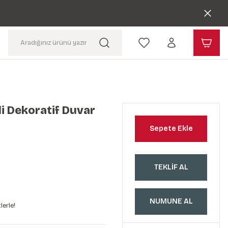
li Dekoratif Duvar
Sepete Ekle
TEKLİF AL
NUMUNE AL
lerle!