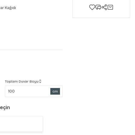
ar Kağıdı
Toplam Duvar Boyu
cm
Seçin