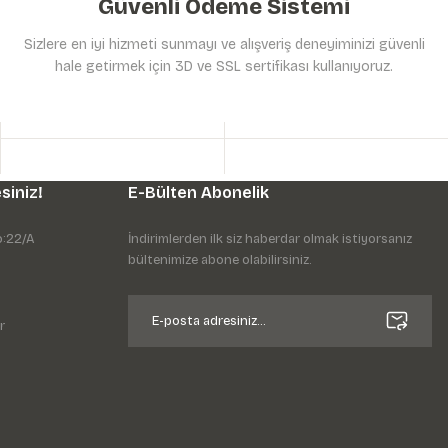
Güvenli Ödeme Sistemi
Sizlere en iyi hizmeti sunmayı ve alışveriş deneyiminizi güvenli
hale getirmek için 3D ve SSL sertifikası kullanıyoruz.
siniz!
E-Bülten Abonelik
o:22/A
İndirimlerden ilk siz haberdar olmak istiyorsanız
bültenimize abone olabilirsiniz.
r