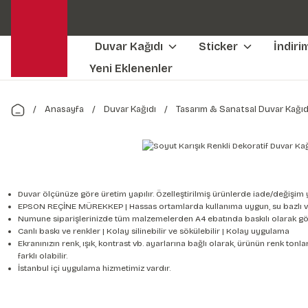
Duvar Kağıdı
Sticker
İndiri
Yeni Eklenenler
Anasayfa
Duvar Kağıdı
Tasarım & Sanatsal Duvar Kağıd
Duvar ölçünüze göre üretim yapılır. Özelleştirilmiş ürünlerde iade/değişim 
EPSON REÇİNE MÜREKKEP | Hassas ortamlarda kullanıma uygun, su bazlı v
Numune siparişlerinizde tüm malzemelerden A4 ebatında baskılı olarak gön
Canlı baskı ve renkler | Kolay silinebilir ve sökülebilir | Kolay uygulama
Ekranınızın renk, ışık, kontrast vb. ayarlarına bağlı olarak, ürünün renk to
farklı olabilir.
İstanbul içi uygulama hizmetimiz vardır.