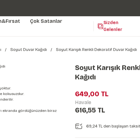
Duvar ölçünüze özel üretim | 3 farklı malzeme seçeneği 😎
Yaşam Alanlarınıza Sanat Katıyoruz 🤍
Kendinden Yapışkanlı Kolay Uygulanan Duvar Kağıtları😇
m&Fırsat
Çok Satanlar
Sizden
Gelenler
ı
Soyut Duvar Kağıdı
Soyut Karışık Renkli Dekoratif Duvar Kağıdı
Soyut Karışık Renk
Kağıdı
yoktur.
649,00 TL
e kokusuzdur.
derilir.
Havale
616,55 TL
nları ekranda gördüğünüzden biraz
69,24 TL den başlayan taksit