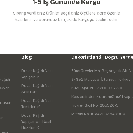
1-5 İş Gününde Kargo
Sipariş verdiğiniz ürünler seçtiğiniz ölçülere göre özenle
hazırlanır ve sorunsuz bir şekilde kargoya teslim edilir.
Gönder
Blog
Dekoristland | Doğru Yerde
Duvar Kağıdı Nasıl
Zümrütevler Mh. Begonyalık Sk. N
Yapıştırılır?
Kağıdı
34852 Maltepe, İstanbul, Türkiye
Duvar Kağıdı Nasıl
Duvar
Küçükyalı VD | 3200075520
Sökülür?
Kep: ersindeniz.durum@hs01.kep.t
Duvar Kağıdı Nasıl
 Duvar
Ticaret Sicil No: 285526-5
Temizlenir?
Mersis No: 1064211036400001
Duvar Kağıdı
ar
Yapıştırıcısı Nasıl
Hazırlanır?
Duvar