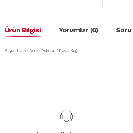
Ürün Bilgisi
Yorumlar (0)
Soru
Soyut Karışık Renkli Dekoratif Duvar Kağıdı
Bu ürünün fiyat bilgisi, resim, ürün açıklamalarında ve diğer konularda y
Görüş ve önerileriniz için teşekkür ederiz.
Ürün resmi kalitesiz, bozuk veya görüntülenemiyor.
Ürün açıklamasında eksik bilgiler bulunuyor.
Ürün bilgilerinde hatalar bulunuyor.
Ürün fiyatı diğer sitelerden daha pahalı.
Bu ürüne benzer farklı alternatifler olmalı.