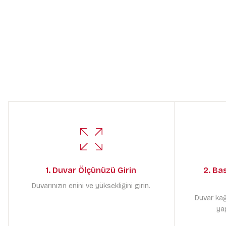
1. Duvar Ölçünüzü Girin
2. Ba
Duvarınızın enini ve yüksekliğini girin.
Duvar kağ
yap