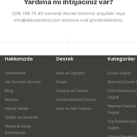
Yardıma mı ihtiyacınız var?
0216 748 75 45 numaralı destek hattımızı arayabilir veya
info@dekoristland.com adresine mail gönderebilirsiniz.
Hakkımızda
Destek
Kategoriler
Hakkımızda
İade ve Değişim
Duvar Kağıdı
Sık Sorulan Sorular
Kargo
Manzara Duvar 
Blog
Sipariş ve Ödeme
Deniz Manzara 
Kağıdı
İletişim
Havale Bildirim Formu
Mermer Desenli
Kişisel Veriler
İade ve Geri Ödeme
Kağıdı
Gizlilik ve Güvenlik
Taş Desenli Duv
Mesafeli Satış
Kağıdı
Sözleşmesi
Ahşap Desenli 