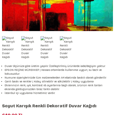
şkanlı Duvar Kanvası
Kağıdı
Duvar ölçünüze göre üretim yapılır. Özelleştirilmiş ürünlerde iade/değişim yoktur.
EPSON REÇİNE MÜREKKEP | Hassas ortamlarda kullanıma uygun, su bazlı ve
kokusuzdur.
Numune siparişlerinizde tüm malzemelerden A4 ebatında baskılı olarak gönderilir.
Canlı baskı ve renkler | Kolay silinebilir ve sökülebilir | Kolay uygulama
Ekranınızın renk, ışık, kontrast vb. ayarlarına bağlı olarak, ürünün renk tonları
ekranda gördüğünüzden biraz farklı olabilir.
İstanbul içi uygulama hizmetimiz vardır.
Soyut Karışık Renkli Dekoratif Duvar Kağıdı