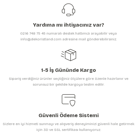
Ürün resmi kalitesiz, bozuk veya görüntülenemiyor.
Ürün açıklamasında eksik bilgiler bulunuyor.
Yardıma mı ihtiyacınız var?
Ürün bilgilerinde hatalar bulunuyor.
0216 748 75 45 numaralı destek hattımızı arayabilir veya
Ürün fiyatı diğer sitelerden daha pahalı.
info@dekoristland.com adresine mail gönderebilirsiniz.
Bu ürüne benzer farklı alternatifler olmalı.
1-5 İş Gününde Kargo
Sipariş verdiğiniz ürünler seçtiğiniz ölçülere göre özenle hazırlanır ve
sorunsuz bir şekilde kargoya teslim edilir.
Gönder
Güvenli Ödeme Sistemi
Sizlere en iyi hizmeti sunmayı ve alışveriş deneyiminizi güvenli hale getirmek
için 3D ve SSL sertifikası kullanıyoruz.