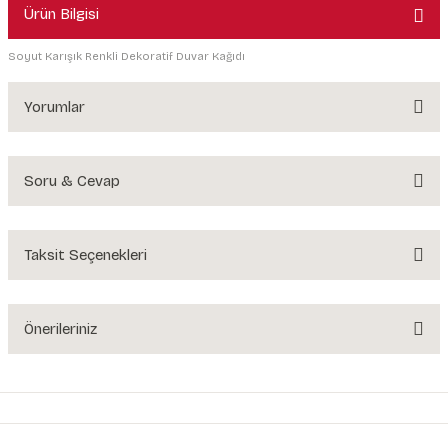
Ürün Bilgisi
Soyut Karışık Renkli Dekoratif Duvar Kağıdı
Yorumlar
Soru & Cevap
Bu ürüne ilk yorumu siz yapın!
Yorum Yaz
Taksit Seçenekleri
Ürün hakkında henüz soru sorulmamış.
Soru Sor
Önerileriniz
Bu ürünün fiyat bilgisi, resim, ürün açıklamalarında ve diğer konularda
yetersiz gördüğünüz noktaları öneri formunu kullanarak tarafımıza
iletebilirsiniz.
Görüş ve önerileriniz için teşekkür ederiz.