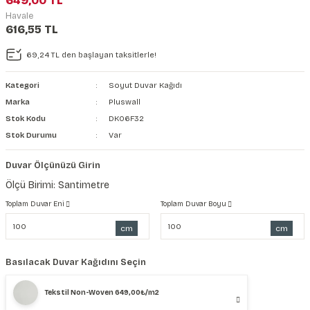
649,00 TL
Havale
616,55 TL
69,24 TL den başlayan taksitlerle!
Kategori
Soyut Duvar Kağıdı
Marka
Pluswall
Stok Kodu
DK06F32
Stok Durumu
Var
Duvar Ölçünüzü Girin
Ölçü Birimi: Santimetre
Toplam Duvar Eni
Toplam Duvar Boyu
cm
cm
Basılacak Duvar Kağıdını Seçin
Tekstil Non-Woven 649,00₺/m2