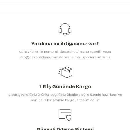
yetersiz gördüğünüz noktaları öneri formunu kullanarak tarafımıza
iletebilirsiniz.
Görüş ve önerileriniz için teşekkür ederiz.
Ürün resmi kalitesiz, bozuk veya görüntülenemiyor.
Ürün açıklamasında eksik bilgiler bulunuyor.
Yardıma mı ihtiyacınız var?
Ürün bilgilerinde hatalar bulunuyor.
0216 748 75 45 numaralı destek hattımızı arayabilir veya
Ürün fiyatı diğer sitelerden daha pahalı.
info@dekoristland.com adresine mail gönderebilirsiniz.
Bu ürüne benzer farklı alternatifler olmalı.
1-5 İş Gününde Kargo
Sipariş verdiğiniz ürünler seçtiğiniz ölçülere göre özenle hazırlanır ve
sorunsuz bir şekilde kargoya teslim edilir.
Gönder
Güvenli Ödeme Sistemi