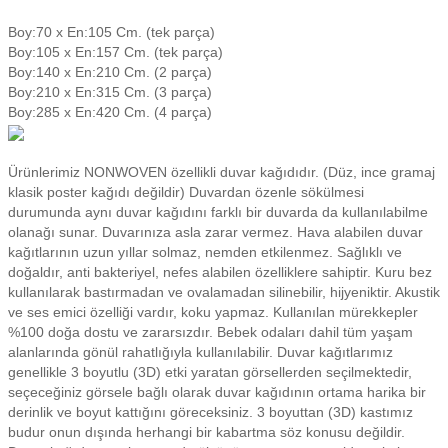
Boy:70 x En:105 Cm. (tek parça)
Boy:105 x En:157 Cm. (tek parça)
Boy:140 x En:210 Cm. (2 parça)
Boy:210 x En:315 Cm. (3 parça)
Boy:285 x En:420 Cm. (4 parça)
Ürünlerimiz NONWOVEN özellikli duvar kağıdıdır. (Düz, ince gramaj
klasik poster kağıdı değildir) Duvardan özenle sökülmesi
durumunda aynı duvar kağıdını farklı bir duvarda da kullanılabilme
olanağı sunar. Duvarınıza asla zarar vermez. Hava alabilen duvar
kağıtlarının uzun yıllar solmaz, nemden etkilenmez. Sağlıklı ve
doğaldır, anti bakteriyel, nefes alabilen özelliklere sahiptir. Kuru bez
kullanılarak bastırmadan ve ovalamadan silinebilir, hijyeniktir. Akustik
ve ses emici özelliği vardır, koku yapmaz. Kullanılan mürekkepler
%100 doğa dostu ve zararsızdır. Bebek odaları dahil tüm yaşam
alanlarında gönül rahatlığıyla kullanılabilir. Duvar kağıtlarımız
genellikle 3 boyutlu (3D) etki yaratan görsellerden seçilmektedir,
seçeceğiniz görsele bağlı olarak duvar kağıdının ortama harika bir
derinlik ve boyut kattığını göreceksiniz. 3 boyuttan (3D) kastımız
budur onun dışında herhangi bir kabartma söz konusu değildir.