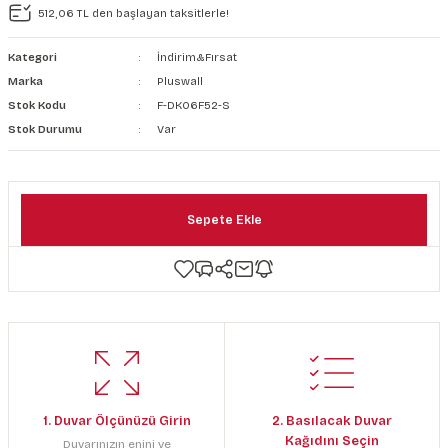
512,06 TL den başlayan taksitlerle!
şkanlı Duvar Kanvası
Kategori
İndirim&Fırsat
Kağıdı
Marka
Pluswall
Stok Kodu
F-DK06F52-S
Stok Durumu
Var
Sepete Ekle
1. Duvar Ölçünüzü Girin
2. Basılacak Duvar
Kağıdını Seçin
Duvarınızın enini ve