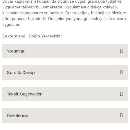
Duvar kağıdımızın kutusunda ölçünüze uygun gramajda tutkal ve
uygulama talimatı bulunmaktadır. Uygulaması oldukça kolaydır,
kullanılacak yapıştırıcı su bazlıdır. Duvar kağıdı, belirttiğiniz ölçülere
göre parçalar halindedir. Desenler yan yana gelecek şekilde duvara
uygulanır.
Dekoristland | Doğru Yerdesiniz !
Yorumlar
Soru & Cevap
Bu ürüne ilk yorumu siz yapın!
Yorum Yaz
Taksit Seçenekleri
Ürün hakkında henüz soru sorulmamış.
Soru Sor
Önerileriniz
Bu ürünün fiyat bilgisi, resim, ürün açıklamalarında ve diğer konularda