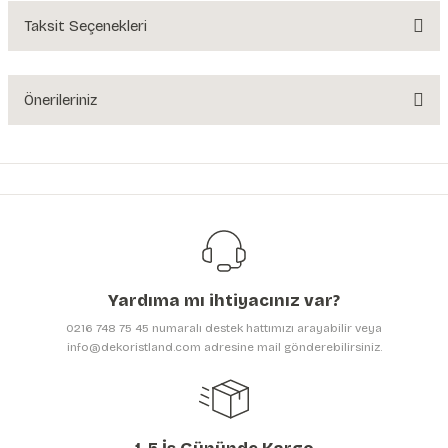
Yorum Yaz
Taksit Seçenekleri
Ürün hakkında henüz soru sorulmamış.
Soru Sor
Önerileriniz
Bu ürünün fiyat bilgisi, resim, ürün açıklamalarında ve diğer konularda
yetersiz gördüğünüz noktaları öneri formunu kullanarak tarafımıza
iletebilirsiniz.
Görüş ve önerileriniz için teşekkür ederiz.
Ürün resmi kalitesiz, bozuk veya görüntülenemiyor.
Ürün açıklamasında eksik bilgiler bulunuyor.
Yardıma mı ihtiyacınız var?
Ürün bilgilerinde hatalar bulunuyor.
0216 748 75 45 numaralı destek hattımızı arayabilir veya
Ürün fiyatı diğer sitelerden daha pahalı.
info@dekoristland.com adresine mail gönderebilirsiniz.
Bu ürüne benzer farklı alternatifler olmalı.