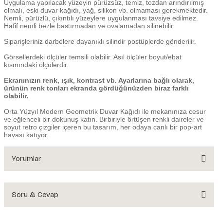
Uygulama yapılacak yüzeyin pürüzsüz, temiz, tozdan arındırılmış
olmalı, eski duvar kağıdı, yağ, silikon vb. olmaması gerekmektedir.
Nemli, pürüzlü, çıkıntılı yüzeylere uygulanması tavsiye edilmez.
Hafif nemli bezle bastırmadan ve ovalamadan silinebilir.
Siparişleriniz darbelere dayanıklı silindir postüplerde gönderilir.
Görsellerdeki ölçüler temsili olabilir. Asıl ölçüler boyut/ebat
kısmındaki ölçülerdir.
Ekranınızın renk, ışık, kontrast vb. Ayarlarına bağlı olarak,
ürünün renk tonları ekranda gördüğünüzden biraz farklı
olabilir.
Orta Yüzyıl Modern Geometrik Duvar Kağıdı ile mekanınıza cesur
ve eğlenceli bir dokunuş katın. Birbiriyle örtüşen renkli daireler ve
soyut retro çizgiler içeren bu tasarım, her odaya canlı bir pop-art
havası katıyor.
Yorumlar
Soru & Cevap
Bu ürüne ilk yorumu siz yapın!