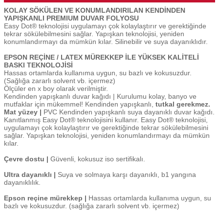
KOLAY SÖKÜLEN VE KONUMLANDIRILAN KENDİNDEN
YAPIŞKANLI PREMIUM DUVAR FOLYOSU
Easy Dot® teknolojisi uygulamayı çok kolaylaştırır ve gerektiğinde
tekrar sökülebilmesini sağlar. Yapışkan teknolojisi, yeniden
konumlandırmayı da mümkün kılar. Silinebilir ve suya dayanıklıdır.
EPSON REÇİNE / LATEX MÜREKKEP İLE YÜKSEK KALİTELİ
BASKI TEKNOLOJİSİ
Hassas ortamlarda kullanıma uygun, su bazlı ve kokusuzdur.
(Sağlığa zararlı solvent vb. içermez)
Ölçüler en x boy olarak verilmiştir.
Kendinden yapışkanlı duvar kağıdı | Kurulumu kolay, banyo ve
mutfaklar için mükemmel! Kendinden yapışkanlı,
tutkal gerekmez.
Mat yüzey |
PVC Kendinden yapışkanlı suya dayanıklı duvar kağıdı.
Kanıtlanmış Easy Dot® teknolojisini kullanır. Easy Dot® teknolojisi,
uygulamayı çok kolaylaştırır ve gerektiğinde tekrar sökülebilmesini
sağlar. Yapışkan teknolojisi, yeniden konumlandırmayı da mümkün
kılar.
Çevre dostu |
Güvenli, kokusuz iso sertifikalı.
Ultra dayanıklı |
Suya ve solmaya karşı dayanıklı, b1 yangına
dayanıklılık.
Epson reçine mürekkep |
Hassas ortamlarda kullanıma uygun, su
bazlı ve kokusuzdur. (sağlığa zararlı solvent vb. içermez)