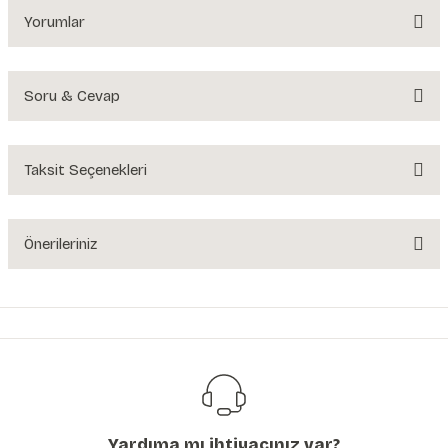
Yorumlar
Soru & Cevap
Bu ürüne ilk yorumu siz yapın!
Yorum Yaz
Taksit Seçenekleri
Ürün hakkında henüz soru sorulmamış.
Soru Sor
Önerileriniz
Bu ürünün fiyat bilgisi, resim, ürün açıklamalarında ve diğer konularda
yetersiz gördüğünüz noktaları öneri formunu kullanarak tarafımıza
iletebilirsiniz.
Görüş ve önerileriniz için teşekkür ederiz.
Ürün resmi kalitesiz, bozuk veya görüntülenemiyor.
Ürün açıklamasında eksik bilgiler bulunuyor.
Yardıma mı ihtiyacınız var?