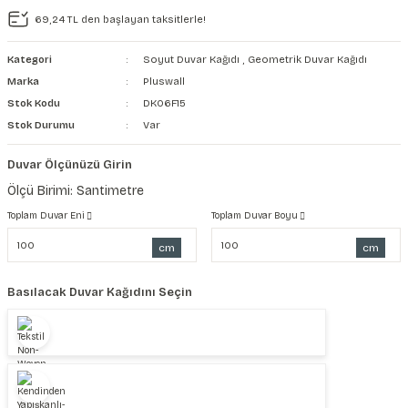
69,24 TL den başlayan taksitlerle!
şkanlı Duvar Kanvası
Kategori
Soyut Duvar Kağıdı
,
Geometrik Duvar Kağıdı
Kağıdı
Marka
Pluswall
Stok Kodu
DK06F15
Stok Durumu
Var
Duvar Ölçünüzü Girin
Ölçü Birimi: Santimetre
Toplam Duvar Eni
Toplam Duvar Boyu
cm
cm
Basılacak Duvar Kağıdını Seçin