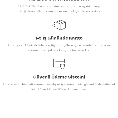
Ürün bilgilerinde hatalar bulunuyor.
0216 748 75 45 numaralı destek hattımızı arayabilir veya
Ürün fiyatı diğer sitelerden daha pahalı.
info@dekoristland.com adresine mail gönderebilirsiniz.
Bu ürüne benzer farklı alternatifler olmalı.
1-5 İş Gününde Kargo
Sipariş verdiğiniz ürünler seçtiğiniz ölçülere göre özenle hazırlanır ve
sorunsuz bir şekilde kargoya teslim edilir.
Gönder
Güvenli Ödeme Sistemi
Sizlere en iyi hizmeti sunmayı ve alışveriş deneyiminizi güvenli hale getirmek
için 3D ve SSL sertifikası kullanıyoruz.