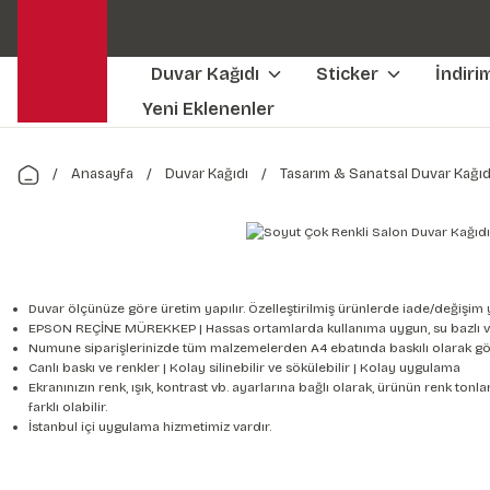
Duvar Kağıdı
Sticker
İndiri
Yeni Eklenenler
Anasayfa
Duvar Kağıdı
Tasarım & Sanatsal Duvar Kağıd
Duvar ölçünüze göre üretim yapılır. Özelleştirilmiş ürünlerde iade/değişim 
EPSON REÇİNE MÜREKKEP | Hassas ortamlarda kullanıma uygun, su bazlı v
Numune siparişlerinizde tüm malzemelerden A4 ebatında baskılı olarak gön
Canlı baskı ve renkler | Kolay silinebilir ve sökülebilir | Kolay uygulama
Ekranınızın renk, ışık, kontrast vb. ayarlarına bağlı olarak, ürünün renk to
farklı olabilir.
İstanbul içi uygulama hizmetimiz vardır.