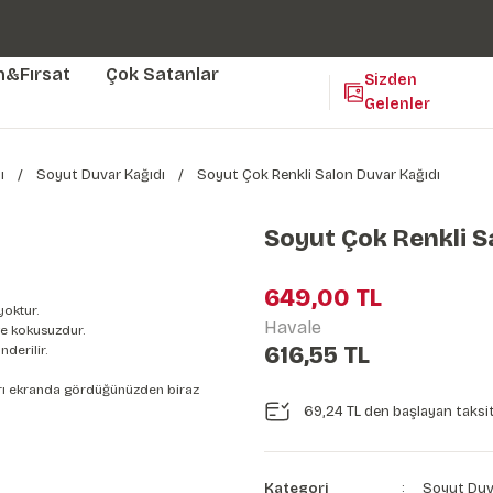
Duvar ölçünüze özel üretim | 3 farklı malzeme seçeneği 😎
Yaşam Alanlarınıza Sanat Katıyoruz 🤍
Kendinden Yapışkanlı Kolay Uygulanan Duvar Kağıtları😇
m&Fırsat
Çok Satanlar
Sizden
Gelenler
ı
Soyut Duvar Kağıdı
Soyut Çok Renkli Salon Duvar Kağıdı
Soyut Çok Renkli S
649,00 TL
yoktur.
Havale
e kokusuzdur.
616,55 TL
derilir.
nları ekranda gördüğünüzden biraz
69,24 TL den başlayan taksit
Kategori
Soyut Duv