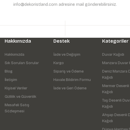
info@dekoristland.com adresine mail gönderebilirsiniz.
Hakkımızda
Destek
Kategoriler
Hakkımızda
İade ve Değişim
Duvar Kağıdı
Sık Sorulan Sorular
Kargo
Manzara Duvar 
Blog
Sipariş ve Ödeme
Deniz Manzara 
Kağıdı
İletişim
Havale Bildirim Formu
Mermer Desenli
Kişisel Veriler
İade ve Geri Ödeme
Kağıdı
Gizlilik ve Güvenlik
Taş Desenli Duv
Mesafeli Satış
Kağıdı
Sözleşmesi
Ahşap Desenli 
Kağıdı
Dünya Haritası 