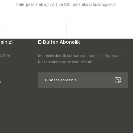
hale getirmek için 3D ve SSL sertifikası kullanıyoruz.
siniz!
E-Bülten Abonelik
o:22/A
İndirimlerden ilk siz haberdar olmak istiyorsanız
bültenimize abone olabilirsiniz.
r