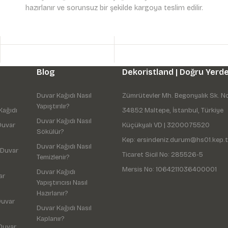
hazırlanır ve sorunsuz bir şekilde kargoya teslim edilir.
Gönder
Blog
Dekoristland | Doğru Yerde
Duvar Kağıdı Nasıl
Zümrütevler Mh. Begonyalık Sk. N
Yapıştırılır?
Kağıdı
34852 Maltepe, İstanbul, Türkiye
Duvar Kağıdı Nasıl
Duvar
Küçükyalı VD | 3200075520
Sökülür?
Kep: ersindeniz.durum@hs01.kep.t
Duvar Kağıdı Nasıl
 Duvar
Ticaret Sicil No: 285526-5
Temizlenir?
Mersis No: 1064211036400001
Duvar Kağıdı
ar
Yapıştırıcısı Nasıl
Hazırlanır?
Duvar
Duvar Kağıdı Nasıl
Kaplanır?
Duvar