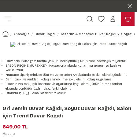
Duvar ölçünüze özel üretim | 3 farklı malzeme seçeneği 😎
Geri Dön
Geri Dön
Yaşam Alanlarınıza Sanat Katıyoruz 🤍
Kendinden Yapışkanlı Kolay Uygulanan Duvar Kağıtları😇
ı
Harita & Şehir Duvar Kağıdı
Hayvan, Yaprak & Çiçek Duvar
Doğa & Manza Duvar Kağıdı
Tasarım & Sanatsal Duvar Ka
Genel
Ahşap, Mermer & Taş Desenli
Kağıdı
Anasayfa
Duvar Kağıdı
Tasarım & Sanatsal Duvar Kağıdı
Soyut Du
Duvar Kağıdı
 Duvar Sticker
Dünya Haritası Duvar Kağıdı
Çiçek Duvar Kağıdı
Doğa Duvar Kağıdı
Soyut Duvar Kağıdı
3d Duvar Kağıdı
Mermer Desenli Duvar Kağıdı
Odası Duvar Kağıdı
r Kağıdı Stickeri
Türkiye Serisi Duvar Kağıdı
Yaprak Desenli Duvar Kağıdı
Manzara Duvar Kağıdı
Sanat Duvar Kağıdı
Araba Duvar Kağıdı
Taş Desenli Duvar Kağıdı
Duvar ölçünüze göre üretim yapılır. Özelleştirilmiş ürünlerde iade/değişim yoktur.
EPSON REÇİNE MÜREKKEP | Hassas ortamlarda kullanıma uygun, su bazlı ve
 & Çiçek Duvar Kağıdı
ticker
Şehir & Ülke Duvar Kağıdı
Hayvan Duvar Kağıdı
Orman Duvar Kağıdı
Geometrik Duvar Kağıdı
Sağlık Duvar Kağıdı
kokusuzdur.
Numune siparişlerinizde tüm malzemelerden A4 ebatında baskılı olarak gönderilir.
Ahşap Desenli Duvar Kağıdı
Canlı baskı ve renkler | Kolay silinebilir ve sökülebilir | Kolay uygulama
Duvar Kağıdı
r Seti
Tropikal Duvar Kağıdı
Graffiti Duvar Kağıdı
Yiyecek ve İçecek Duvar Kağıdı
Ekranınızın renk, ışık, kontrast vb. ayarlarına bağlı olarak, ürünün renk tonları
ekranda gördüğünüzden biraz farklı olabilir.
Beton Duvar Kağıdı
İstanbul içi uygulama hizmetimiz vardır.
tsal Duvar Kağıdı
er Setleri
Deniz Manzara Duvar Kağıdı
Mimari Duvar Kağıdı
Meslekler Duvar Kağıdı
Gri Zemin Duvar Kağıdı, Soyut Duvar Kağıdı, Salon
var Sticker Seti
Uzay Duvar Kağıdı
Müzik Duvar Kağıdı
için Trend Duvar Kağıdı
649,00 TL
& Taş Desenli Duvar Kağıdı
Havale