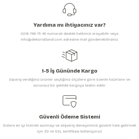
Ürün resmi kalitesiz, bozuk veya görüntülenemiyor.
Ürün açıklamasında eksik bilgiler bulunuyor.
Yardıma mı ihtiyacınız var?
Ürün bilgilerinde hatalar bulunuyor.
0216 748 75 45 numaralı destek hattımızı arayabilir veya
Ürün fiyatı diğer sitelerden daha pahalı.
info@dekoristland.com adresine mail gönderebilirsiniz.
Bu ürüne benzer farklı alternatifler olmalı.
1-5 İş Gününde Kargo
Sipariş verdiğiniz ürünler seçtiğiniz ölçülere göre özenle hazırlanır ve
sorunsuz bir şekilde kargoya teslim edilir.
Gönder
Güvenli Ödeme Sistemi
Sizlere en iyi hizmeti sunmayı ve alışveriş deneyiminizi güvenli hale getirmek
için 3D ve SSL sertifikası kullanıyoruz.