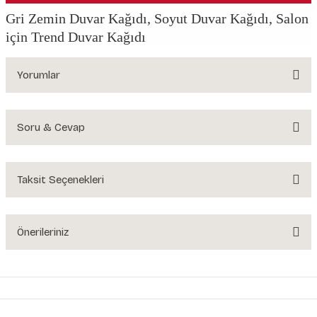
Gri Zemin Duvar Kağıdı, Soyut Duvar Kağıdı, Salon
için Trend Duvar Kağıdı
Yorumlar
Soru & Cevap
Bu ürüne ilk yorumu siz yapın!
Yorum Yaz
Taksit Seçenekleri
Ürün hakkında henüz soru sorulmamış.
Soru Sor
Önerileriniz
Bu ürünün fiyat bilgisi, resim, ürün açıklamalarında ve diğer konularda
yetersiz gördüğünüz noktaları öneri formunu kullanarak tarafımıza
iletebilirsiniz.
Görüş ve önerileriniz için teşekkür ederiz.