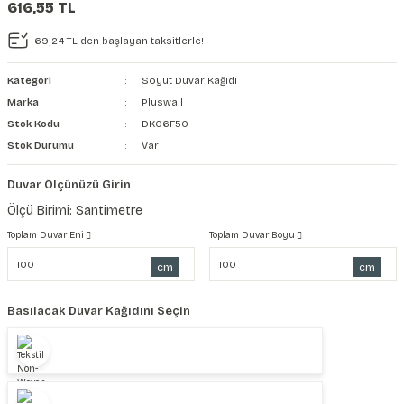
616,55 TL
şkanlı Duvar Kanvası
69,24 TL den başlayan taksitlerle!
Kağıdı
Kategori
Soyut Duvar Kağıdı
Marka
Pluswall
Stok Kodu
DK06F50
Stok Durumu
Var
Duvar Ölçünüzü Girin
Ölçü Birimi: Santimetre
Toplam Duvar Eni
Toplam Duvar Boyu
cm
cm
Basılacak Duvar Kağıdını Seçin