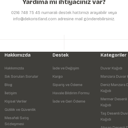
Yardıma mı ihtiyacınız var?
0216 748 75 45 numaralı destek hattımızı arayabilir veya
info@dekoristland.com adresine mail gönderebilirsiniz.
Hakkımızda
Destek
Kategoriler
Hakkımızda
İade ve Değişim
Duvar Kağıdı
Sık Sorulan Sorular
Kargo
Manzara Duvar 
Blog
Sipariş ve Ödeme
Deniz Manzara 
Kağıdı
İletişim
Havale Bildirim Formu
Mermer Desenli
Kişisel Veriler
İade ve Geri Ödeme
Kağıdı
Gizlilik ve Güvenlik
Taş Desenli Duv
Mesafeli Satış
Kağıdı
Sözleşmesi
Ahşap Desenli 