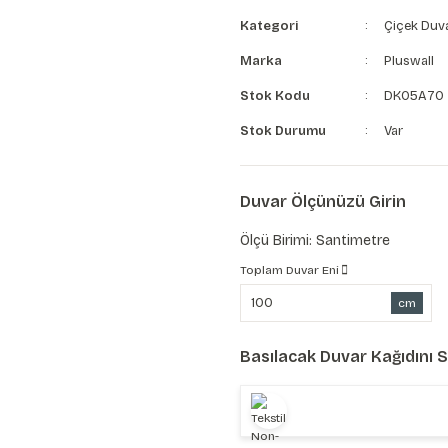
Kategori
Çiçek Duva
Marka
Pluswall
Stok Kodu
DK05A70
Stok Durumu
Var
Duvar Ölçünüzü Girin
Ölçü Birimi: Santimetre
Toplam Duvar Eni
cm
Basılacak Duvar Kağıdını 