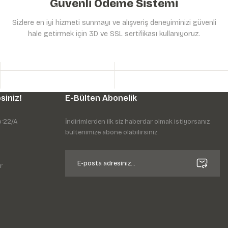
Güvenli Ödeme Sistemi
Sizlere en iyi hizmeti sunmayı ve alışveriş deneyiminizi güvenli
hale getirmek için 3D ve SSL sertifikası kullanıyoruz.
siniz!
E-Bülten Abonelik
o:22/A
İndirimlerden ilk siz haberdar olmak istiyorsanız
bültenimize abone olabilirsiniz.
r