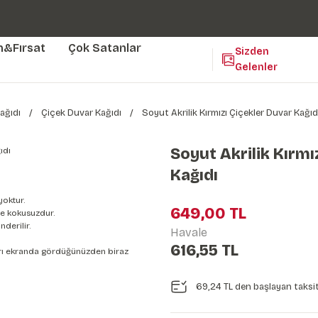
Duvar ölçünüze özel üretim | 3 farklı malzeme seçeneği 😎
Yaşam Alanlarınıza Sanat Katıyoruz 🤍
Kendinden Yapışkanlı Kolay Uygulanan Duvar Kağıtları😇
m&Fırsat
Çok Satanlar
Sizden
Gelenler
ağıdı
Çiçek Duvar Kağıdı
Soyut Akrilik Kırmızı Çiçekler Duvar Kağıd
Soyut Akrilik Kırmı
Kağıdı
yoktur.
649,00 TL
e kokusuzdur.
derilir.
Havale
616,55 TL
nları ekranda gördüğünüzden biraz
69,24 TL den başlayan taksit