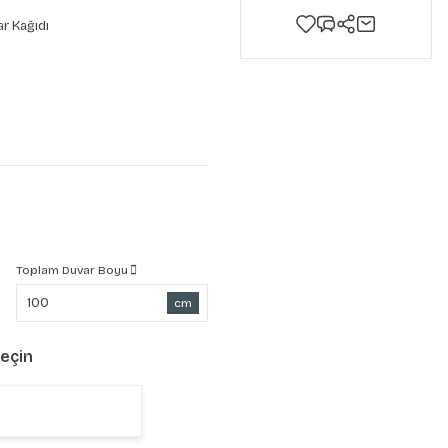
r Kağıdı
Toplam Duvar Boyu
cm
Seçin