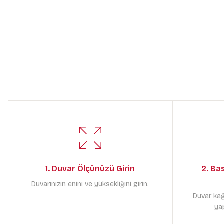
1. Duvar Ölçünüzü Girin
2. Ba
Duvarınızın enini ve yüksekliğini girin.
Duvar kağ
yap