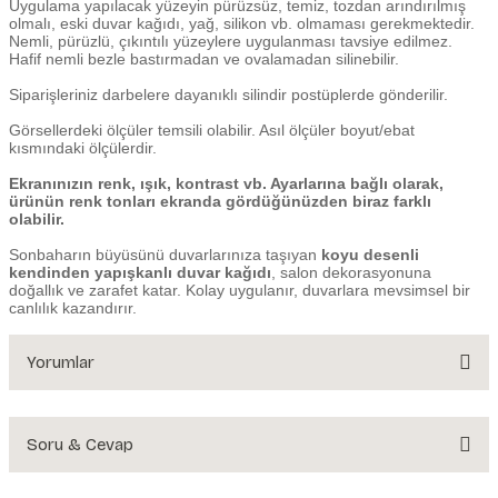
Uygulama yapılacak yüzeyin pürüzsüz, temiz, tozdan arındırılmış
olmalı, eski duvar kağıdı, yağ, silikon vb. olmaması gerekmektedir.
Nemli, pürüzlü, çıkıntılı yüzeylere uygulanması tavsiye edilmez.
Hafif nemli bezle bastırmadan ve ovalamadan silinebilir.
Siparişleriniz darbelere dayanıklı silindir postüplerde gönderilir.
Görsellerdeki ölçüler temsili olabilir. Asıl ölçüler boyut/ebat
kısmındaki ölçülerdir.
Ekranınızın renk, ışık, kontrast vb. Ayarlarına bağlı olarak,
ürünün renk tonları ekranda gördüğünüzden biraz farklı
olabilir.
Sonbaharın büyüsünü duvarlarınıza taşıyan
koyu desenli
kendinden yapışkanlı duvar kağıdı
, salon dekorasyonuna
doğallık ve zarafet katar. Kolay uygulanır, duvarlara mevsimsel bir
canlılık kazandırır.
Yorumlar
Soru & Cevap
Bu ürüne ilk yorumu siz yapın!