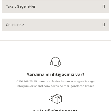
Yorum Yaz
Taksit Seçenekleri
Ürün hakkında henüz soru sorulmamış.
Soru Sor
Önerileriniz
Bu ürünün fiyat bilgisi, resim, ürün açıklamalarında ve diğer konularda
yetersiz gördüğünüz noktaları öneri formunu kullanarak tarafımıza
iletebilirsiniz.
Görüş ve önerileriniz için teşekkür ederiz.
Ürün resmi kalitesiz, bozuk veya görüntülenemiyor.
Ürün açıklamasında eksik bilgiler bulunuyor.
Yardıma mı ihtiyacınız var?
Ürün bilgilerinde hatalar bulunuyor.
0216 748 75 45 numaralı destek hattımızı arayabilir veya
Ürün fiyatı diğer sitelerden daha pahalı.
info@dekoristland.com adresine mail gönderebilirsiniz.
Bu ürüne benzer farklı alternatifler olmalı.