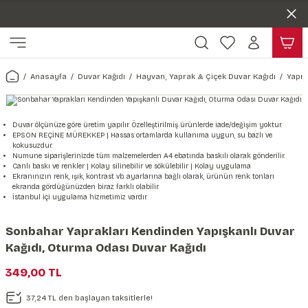
Duvar ölçünüze özel üretim | 3 farklı malzeme seçeneği 😎
Geri Dön
Geri Dön
Yaşam Alanlarınıza Sanat Katıyoruz 🤍
Kendinden Yapışkanlı Kolay Uygulanan Duvar Kağıtları😇
ı
Harita & Şehir Duvar Kağıdı
Hayvan, Yaprak & Çiçek Duvar
Doğa & Manza Duvar Kağıdı
Tasarım & Sanatsal Duvar Ka
Genel
Ahşap, Mermer & Taş Desenli
Kağıdı
Anasayfa
Duvar Kağıdı
Hayvan, Yaprak & Çiçek Duvar Kağıdı
Yapra
Duvar Kağıdı
 Duvar Sticker
Dünya Haritası Duvar Kağıdı
Çiçek Duvar Kağıdı
Doğa Duvar Kağıdı
Soyut Duvar Kağıdı
3d Duvar Kağıdı
Mermer Desenli Duvar Kağıdı
Odası Duvar Kağıdı
r Kağıdı Stickeri
Türkiye Serisi Duvar Kağıdı
Yaprak Desenli Duvar Kağıdı
Manzara Duvar Kağıdı
Sanat Duvar Kağıdı
Araba Duvar Kağıdı
Duvar ölçünüze göre üretim yapılır. Özelleştirilmiş ürünlerde iade/değişim yoktur.
EPSON REÇİNE MÜREKKEP | Hassas ortamlarda kullanıma uygun, su bazlı ve
Taş Desenli Duvar Kağıdı
kokusuzdur.
 & Çiçek Duvar Kağıdı
ticker
Şehir & Ülke Duvar Kağıdı
Hayvan Duvar Kağıdı
Orman Duvar Kağıdı
Geometrik Duvar Kağıdı
Sağlık Duvar Kağıdı
Numune siparişlerinizde tüm malzemelerden A4 ebatında baskılı olarak gönderilir.
Canlı baskı ve renkler | Kolay silinebilir ve sökülebilir | Kolay uygulama
Ahşap Desenli Duvar Kağıdı
Ekranınızın renk, ışık, kontrast vb. ayarlarına bağlı olarak, ürünün renk tonları
ekranda gördüğünüzden biraz farklı olabilir.
Duvar Kağıdı
r Seti
Tropikal Duvar Kağıdı
Graffiti Duvar Kağıdı
Yiyecek ve İçecek Duvar Kağıdı
İstanbul içi uygulama hizmetimiz vardır.
Beton Duvar Kağıdı
tsal Duvar Kağıdı
er Setleri
Deniz Manzara Duvar Kağıdı
Mimari Duvar Kağıdı
Meslekler Duvar Kağıdı
Sonbahar Yaprakları Kendinden Yapışkanlı Duvar
Kağıdı, Oturma Odası Duvar Kağıdı
var Sticker Seti
Uzay Duvar Kağıdı
Müzik Duvar Kağıdı
349,00 TL
& Taş Desenli Duvar Kağıdı
37,24 TL den başlayan taksitlerle!