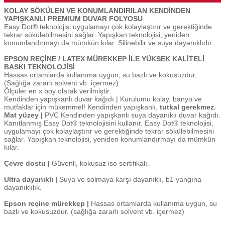
KOLAY SÖKÜLEN VE KONUMLANDIRILAN KENDİNDEN
YAPIŞKANLI PREMIUM DUVAR FOLYOSU
Easy Dot® teknolojisi uygulamayı çok kolaylaştırır ve gerektiğinde
tekrar sökülebilmesini sağlar. Yapışkan teknolojisi, yeniden
konumlandırmayı da mümkün kılar. Silinebilir ve suya dayanıklıdır.
EPSON REÇİNE / LATEX MÜREKKEP İLE YÜKSEK KALİTELİ
BASKI TEKNOLOJİSİ
Hassas ortamlarda kullanıma uygun, su bazlı ve kokusuzdur.
(Sağlığa zararlı solvent vb. içermez)
Ölçüler en x boy olarak verilmiştir.
Kendinden yapışkanlı duvar kağıdı | Kurulumu kolay, banyo ve
mutfaklar için mükemmel! Kendinden yapışkanlı,
tutkal gerekmez.
Mat yüzey |
PVC Kendinden yapışkanlı suya dayanıklı duvar kağıdı.
Kanıtlanmış Easy Dot® teknolojisini kullanır. Easy Dot® teknolojisi,
uygulamayı çok kolaylaştırır ve gerektiğinde tekrar sökülebilmesini
sağlar. Yapışkan teknolojisi, yeniden konumlandırmayı da mümkün
kılar.
Çevre dostu |
Güvenli, kokusuz iso sertifikalı.
Ultra dayanıklı |
Suya ve solmaya karşı dayanıklı, b1 yangına
dayanıklılık.
Epson reçine mürekkep |
Hassas ortamlarda kullanıma uygun, su
bazlı ve kokusuzdur. (sağlığa zararlı solvent vb. içermez)