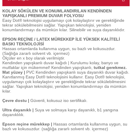
KOLAY SÖKÜLEN VE KONUMLANDIRILAN KENDİNDEN
YAPIŞKANLI PREMIUM DUVAR FOLYOSU
Easy Dot® teknolojisi uygulamayı çok kolaylaştırır ve gerektiğinde
tekrar sökülebilmesini sağlar. Yapışkan teknolojisi, yeniden
konumlandırmayı da mümkün kılar. Silinebilir ve suya dayanıklıdır.
EPSON REÇİNE / LATEX MÜREKKEP İLE YÜKSEK KALİTELİ
BASKI TEKNOLOJİSİ
Hassas ortamlarda kullanıma uygun, su bazlı ve kokusuzdur.
(Sağlığa zararlı solvent vb. içermez)
Ölçüler en x boy olarak verilmiştir.
Kendinden yapışkanlı duvar kağıdı | Kurulumu kolay, banyo ve
mutfaklar için mükemmel! Kendinden yapışkanlı,
tutkal gerekmez.
Mat yüzey |
PVC Kendinden yapışkanlı suya dayanıklı duvar kağıdı.
Kanıtlanmış Easy Dot® teknolojisini kullanır. Easy Dot® teknolojisi,
uygulamayı çok kolaylaştırır ve gerektiğinde tekrar sökülebilmesini
sağlar. Yapışkan teknolojisi, yeniden konumlandırmayı da mümkün
kılar.
Çevre dostu |
Güvenli, kokusuz iso sertifikalı.
Ultra dayanıklı |
Suya ve solmaya karşı dayanıklı, b1 yangına
dayanıklılık.
Epson reçine mürekkep |
Hassas ortamlarda kullanıma uygun, su
bazlı ve kokusuzdur. (sağlığa zararlı solvent vb. içermez)