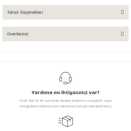
Yorum Yaz
Taksit Seçenekleri
Ürün hakkında henüz soru sorulmamış.
Soru Sor
Önerileriniz
Bu ürünün fiyat bilgisi, resim, ürün açıklamalarında ve diğer konularda
yetersiz gördüğünüz noktaları öneri formunu kullanarak tarafımıza
iletebilirsiniz.
Görüş ve önerileriniz için teşekkür ederiz.
Ürün resmi kalitesiz, bozuk veya görüntülenemiyor.
Ürün açıklamasında eksik bilgiler bulunuyor.
Yardıma mı ihtiyacınız var?
Ürün bilgilerinde hatalar bulunuyor.
0216 748 75 45 numaralı destek hattımızı arayabilir veya
Ürün fiyatı diğer sitelerden daha pahalı.
info@dekoristland.com adresine mail gönderebilirsiniz.
Bu ürüne benzer farklı alternatifler olmalı.