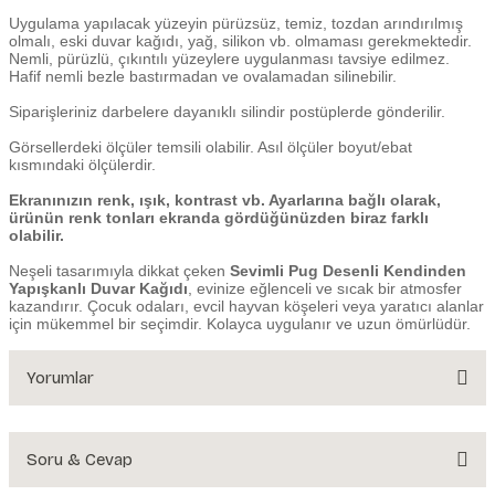
Uygulama yapılacak yüzeyin pürüzsüz, temiz, tozdan arındırılmış
olmalı, eski duvar kağıdı, yağ, silikon vb. olmaması gerekmektedir.
Nemli, pürüzlü, çıkıntılı yüzeylere uygulanması tavsiye edilmez.
Hafif nemli bezle bastırmadan ve ovalamadan silinebilir.
Siparişleriniz darbelere dayanıklı silindir postüplerde gönderilir.
Görsellerdeki ölçüler temsili olabilir. Asıl ölçüler boyut/ebat
kısmındaki ölçülerdir.
Ekranınızın renk, ışık, kontrast vb. Ayarlarına bağlı olarak,
ürünün renk tonları ekranda gördüğünüzden biraz farklı
olabilir.
Neşeli tasarımıyla dikkat çeken
Sevimli Pug Desenli Kendinden
Yapışkanlı Duvar Kağıdı
, evinize eğlenceli ve sıcak bir atmosfer
kazandırır. Çocuk odaları, evcil hayvan köşeleri veya yaratıcı alanlar
için mükemmel bir seçimdir. Kolayca uygulanır ve uzun ömürlüdür.
Yorumlar
Soru & Cevap
Bu ürüne ilk yorumu siz yapın!