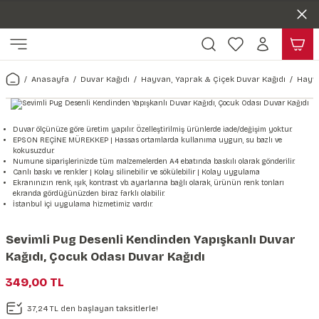
Duvar ölçünüze özel üretim | 3 farklı malzeme seçeneği 😎
Geri Dön
Geri Dön
Yaşam Alanlarınıza Sanat Katıyoruz 🤍
Kendinden Yapışkanlı Kolay Uygulanan Duvar Kağıtları😇
ı
Harita & Şehir Duvar Kağıdı
Hayvan, Yaprak & Çiçek Duvar
Doğa & Manza Duvar Kağıdı
Tasarım & Sanatsal Duvar Ka
Genel
Ahşap, Mermer & Taş Desenli
Kağıdı
Anasayfa
Duvar Kağıdı
Hayvan, Yaprak & Çiçek Duvar Kağıdı
Hayva
Duvar Kağıdı
 Duvar Sticker
Dünya Haritası Duvar Kağıdı
Çiçek Duvar Kağıdı
Doğa Duvar Kağıdı
Soyut Duvar Kağıdı
3d Duvar Kağıdı
Mermer Desenli Duvar Kağıdı
Odası Duvar Kağıdı
r Kağıdı Stickeri
Türkiye Serisi Duvar Kağıdı
Yaprak Desenli Duvar Kağıdı
Manzara Duvar Kağıdı
Sanat Duvar Kağıdı
Araba Duvar Kağıdı
Duvar ölçünüze göre üretim yapılır. Özelleştirilmiş ürünlerde iade/değişim yoktur.
EPSON REÇİNE MÜREKKEP | Hassas ortamlarda kullanıma uygun, su bazlı ve
Taş Desenli Duvar Kağıdı
kokusuzdur.
 & Çiçek Duvar Kağıdı
ticker
Şehir & Ülke Duvar Kağıdı
Hayvan Duvar Kağıdı
Orman Duvar Kağıdı
Geometrik Duvar Kağıdı
Sağlık Duvar Kağıdı
Numune siparişlerinizde tüm malzemelerden A4 ebatında baskılı olarak gönderilir.
Canlı baskı ve renkler | Kolay silinebilir ve sökülebilir | Kolay uygulama
Ahşap Desenli Duvar Kağıdı
Ekranınızın renk, ışık, kontrast vb. ayarlarına bağlı olarak, ürünün renk tonları
ekranda gördüğünüzden biraz farklı olabilir.
Duvar Kağıdı
r Seti
Tropikal Duvar Kağıdı
Graffiti Duvar Kağıdı
Yiyecek ve İçecek Duvar Kağıdı
İstanbul içi uygulama hizmetimiz vardır.
Beton Duvar Kağıdı
tsal Duvar Kağıdı
er Setleri
Deniz Manzara Duvar Kağıdı
Mimari Duvar Kağıdı
Meslekler Duvar Kağıdı
Sevimli Pug Desenli Kendinden Yapışkanlı Duvar
Kağıdı, Çocuk Odası Duvar Kağıdı
var Sticker Seti
Uzay Duvar Kağıdı
Müzik Duvar Kağıdı
349,00 TL
& Taş Desenli Duvar Kağıdı
37,24 TL den başlayan taksitlerle!