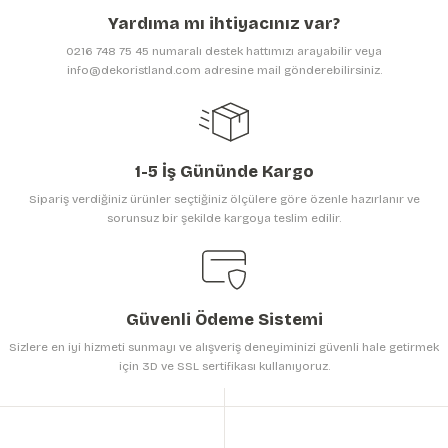
Ürün açıklamasında eksik bilgiler bulunuyor.
Yardıma mı ihtiyacınız var?
Ürün bilgilerinde hatalar bulunuyor.
0216 748 75 45 numaralı destek hattımızı arayabilir veya
Ürün fiyatı diğer sitelerden daha pahalı.
info@dekoristland.com adresine mail gönderebilirsiniz.
Bu ürüne benzer farklı alternatifler olmalı.
1-5 İş Gününde Kargo
Sipariş verdiğiniz ürünler seçtiğiniz ölçülere göre özenle hazırlanır ve
sorunsuz bir şekilde kargoya teslim edilir.
Gönder
Güvenli Ödeme Sistemi
Sizlere en iyi hizmeti sunmayı ve alışveriş deneyiminizi güvenli hale getirmek
için 3D ve SSL sertifikası kullanıyoruz.