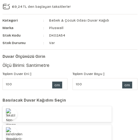
69,24 TL den başlayan taksitlerle!
şkanlı Duvar Kanvası
Kategori
Bebek & Çocuk Odası Duvar Kağıdı
Kağıdı
Marka
Pluswall
Stok Kodu
DK02A54
Stok Durumu
Var
Duvar Ölçünüzü Girin
Ölçü Birimi: Santimetre
Toplam Duvar Eni
Toplam Duvar Boyu
cm
cm
Basılacak Duvar Kağıdını Seçin