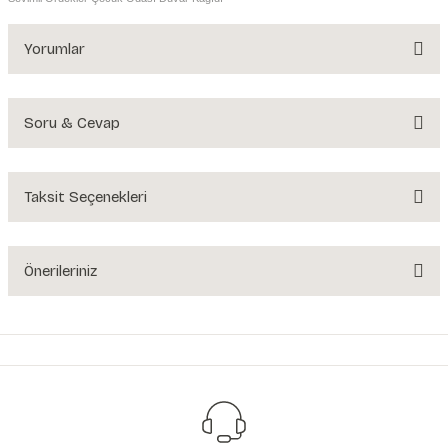
Yorumlar
Soru & Cevap
Bu ürüne ilk yorumu siz yapın!
Yorum Yaz
Taksit Seçenekleri
Ürün hakkında henüz soru sorulmamış.
Soru Sor
Önerileriniz
Bu ürünün fiyat bilgisi, resim, ürün açıklamalarında ve diğer konularda
yetersiz gördüğünüz noktaları öneri formunu kullanarak tarafımıza
iletebilirsiniz.
Görüş ve önerileriniz için teşekkür ederiz.
Ürün resmi kalitesiz, bozuk veya görüntülenemiyor.