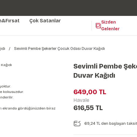
Duvar ölçünüze özel üretim | 3 farklı malzeme seçeneği 😎
Yaşam Alanlarınıza Sanat Katıyoruz 🤍
Kendinden Yapışkanlı Kolay Uygulanan Duvar Kağıtları😇
m&Fırsat
Çok Satanlar
Sizden
Gelenler
ıdı
Sevimli Pembe Şekerler Çocuk Odası Duvar Kağıdı
Sevimli Pembe Şek
Duvar Kağıdı
yoktur.
649,00 TL
e kokusuzdur.
derilir.
Havale
616,55 TL
nları ekranda gördüğünüzden biraz
69,24 TL den başlayan taksit