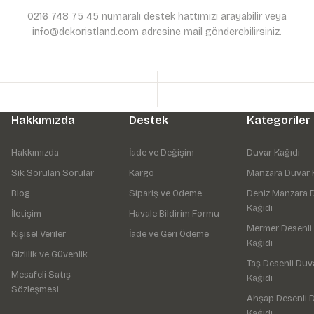
0216 748 75 45 numaralı destek hattımızı arayabilir veya
info@dekoristland.com adresine mail gönderebilirsiniz.
Hakkımızda
Destek
Kategoriler
Hakkımızda
İade ve Değişim
Duvar Kağıdı
Sık Sorulan Sorular
Kargo
Manzara Duvar 
Blog
Sipariş ve Ödeme
Deniz Manzara 
Kağıdı
İletişim
Havale Bildirim Formu
Mermer Desenli
Kişisel Veriler
İade ve Geri Ödeme
Kağıdı
Gizlilik ve Güvenlik
Taş Desenli Duv
Mesafeli Satış
Kağıdı
Sözleşmesi
Ahşap Desenli 
Kağıdı