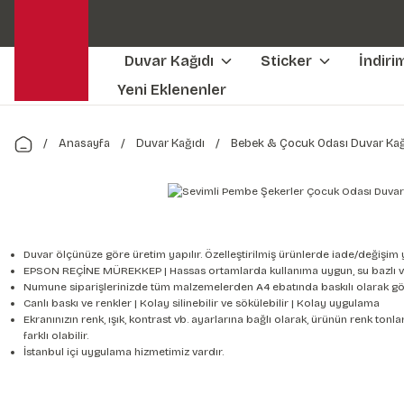
Duvar Kağıdı
Sticker
İndiri
Yeni Eklenenler
Anasayfa
Duvar Kağıdı
Bebek & Çocuk Odası Duvar Kağ
Duvar ölçünüze göre üretim yapılır. Özelleştirilmiş ürünlerde iade/değişim 
EPSON REÇİNE MÜREKKEP | Hassas ortamlarda kullanıma uygun, su bazlı v
Numune siparişlerinizde tüm malzemelerden A4 ebatında baskılı olarak gön
Canlı baskı ve renkler | Kolay silinebilir ve sökülebilir | Kolay uygulama
Ekranınızın renk, ışık, kontrast vb. ayarlarına bağlı olarak, ürünün renk to
farklı olabilir.
İstanbul içi uygulama hizmetimiz vardır.