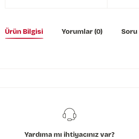
Ürün Bilgisi
Yorumlar (0)
Soru
Bu ürünün fiyat bilgisi, resim, ürün açıklamalarında ve diğer konularda y
Görüş ve önerileriniz için teşekkür ederiz.
Ürün resmi kalitesiz, bozuk veya görüntülenemiyor.
Ürün açıklamasında eksik bilgiler bulunuyor.
Ürün bilgilerinde hatalar bulunuyor.
Ürün fiyatı diğer sitelerden daha pahalı.
Bu ürüne benzer farklı alternatifler olmalı.
Yardıma mı ihtiyacınız var?