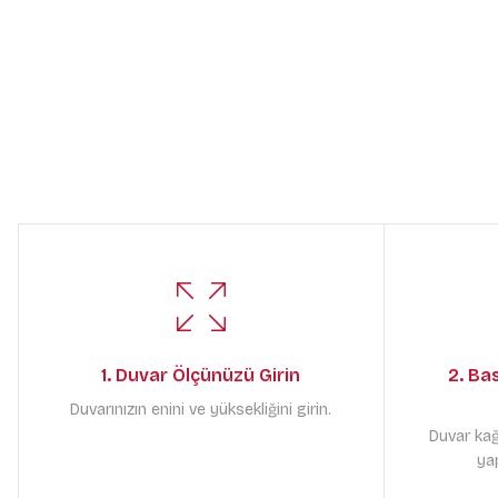
1. Duvar Ölçünüzü Girin
2. Ba
Duvarınızın enini ve yüksekliğini girin.
Duvar kağ
yap