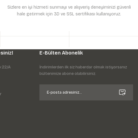
Sizlere en iyi hizmeti sunmayı ve alışveriş deneyiminizi güvenli
hale getirmek için 3D ve SSL sertifikası kullanıyoruz.
siniz!
E-Bülten Abonelik
o:22/A
İndirimlerden ilk siz haberdar olmak istiyorsanız
bültenimize abone olabilirsiniz.
r