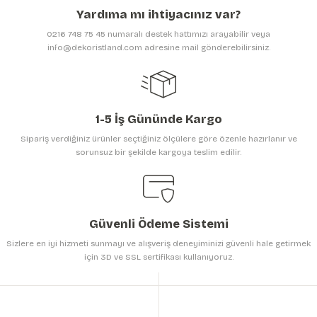
Yardıma mı ihtiyacınız var?
Ürün bilgilerinde hatalar bulunuyor.
0216 748 75 45 numaralı destek hattımızı arayabilir veya
Ürün fiyatı diğer sitelerden daha pahalı.
info@dekoristland.com adresine mail gönderebilirsiniz.
Bu ürüne benzer farklı alternatifler olmalı.
1-5 İş Gününde Kargo
Sipariş verdiğiniz ürünler seçtiğiniz ölçülere göre özenle hazırlanır ve
sorunsuz bir şekilde kargoya teslim edilir.
Gönder
Güvenli Ödeme Sistemi
Sizlere en iyi hizmeti sunmayı ve alışveriş deneyiminizi güvenli hale getirmek
için 3D ve SSL sertifikası kullanıyoruz.