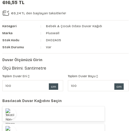
616,55 TL
şkanlı Duvar Kanvası
69,24 TL den başlayan taksitlerle!
Kağıdı
Kategori
Bebek & Çocuk Odası Duvar Kağıdı
Marka
Pluswall
Stok Kodu
DK02A05
Stok Durumu
Var
Duvar Ölçünüzü Girin
Ölçü Birimi: Santimetre
Toplam Duvar Eni
Toplam Duvar Boyu
cm
cm
Basılacak Duvar Kağıdını Seçin