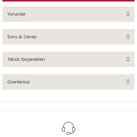
Yorumlar
Soru & Cevap
Bu ürüne ilk yorumu siz yapın!
Yorum Yaz
Taksit Seçenekleri
Ürün hakkında henüz soru sorulmamış.
Soru Sor
Önerileriniz
Bu ürünün fiyat bilgisi, resim, ürün açıklamalarında ve diğer konularda
yetersiz gördüğünüz noktaları öneri formunu kullanarak tarafımıza
iletebilirsiniz.
Görüş ve önerileriniz için teşekkür ederiz.
Ürün resmi kalitesiz, bozuk veya görüntülenemiyor.
Ürün açıklamasında eksik bilgiler bulunuyor.