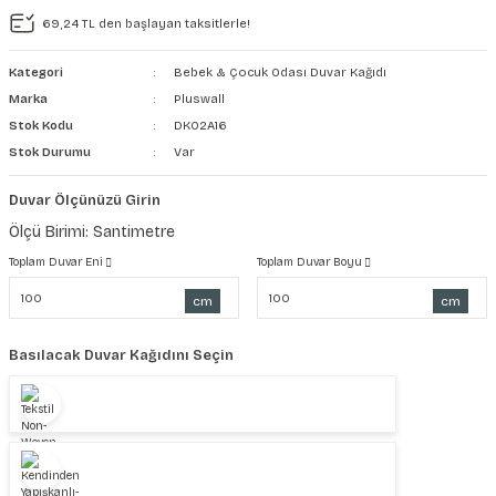
69,24 TL den başlayan taksitlerle!
şkanlı Duvar Kanvası
Kategori
Bebek & Çocuk Odası Duvar Kağıdı
Kağıdı
Marka
Pluswall
Stok Kodu
DK02A16
Stok Durumu
Var
Duvar Ölçünüzü Girin
Ölçü Birimi: Santimetre
Toplam Duvar Eni
Toplam Duvar Boyu
cm
cm
Basılacak Duvar Kağıdını Seçin