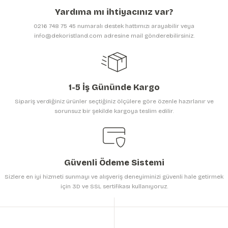
Ürün açıklamasında eksik bilgiler bulunuyor.
Yardıma mı ihtiyacınız var?
Ürün bilgilerinde hatalar bulunuyor.
0216 748 75 45 numaralı destek hattımızı arayabilir veya
Ürün fiyatı diğer sitelerden daha pahalı.
info@dekoristland.com adresine mail gönderebilirsiniz.
Bu ürüne benzer farklı alternatifler olmalı.
1-5 İş Gününde Kargo
Sipariş verdiğiniz ürünler seçtiğiniz ölçülere göre özenle hazırlanır ve
sorunsuz bir şekilde kargoya teslim edilir.
Gönder
Güvenli Ödeme Sistemi
Sizlere en iyi hizmeti sunmayı ve alışveriş deneyiminizi güvenli hale getirmek
için 3D ve SSL sertifikası kullanıyoruz.