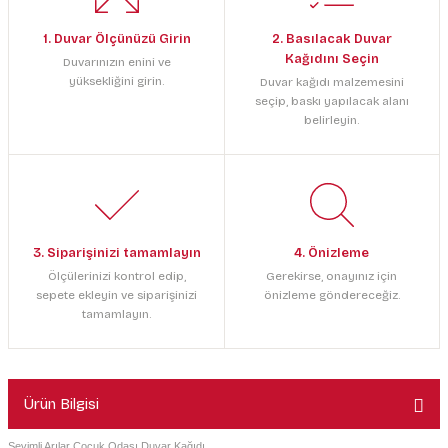
1. Duvar Ölçünüzü Girin
2. Basılacak Duvar
Kağıdını Seçin
Duvarınızın enini ve
yüksekliğini girin.
Duvar kağıdı malzemesini
seçip, baskı yapılacak alanı
belirleyin.
3. Siparişinizi tamamlayın
4. Önizleme
Ölçülerinizi kontrol edip,
Gerekirse, onayınız için
sepete ekleyin ve siparişinizi
önizleme göndereceğiz.
tamamlayın.
Ürün Bilgisi
Sevimli Arılar Çocuk Odası Duvar Kağıdı