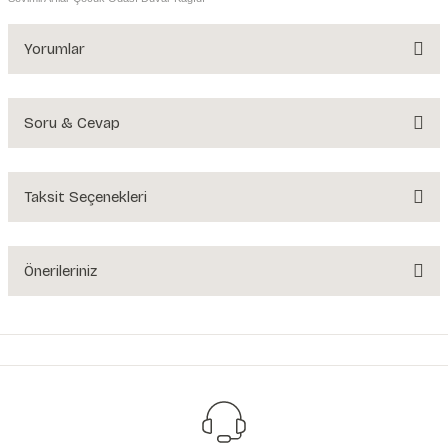
Yorumlar
Soru & Cevap
Bu ürüne ilk yorumu siz yapın!
Yorum Yaz
Taksit Seçenekleri
Ürün hakkında henüz soru sorulmamış.
Soru Sor
Önerileriniz
Bu ürünün fiyat bilgisi, resim, ürün açıklamalarında ve diğer konularda
yetersiz gördüğünüz noktaları öneri formunu kullanarak tarafımıza
iletebilirsiniz.
Görüş ve önerileriniz için teşekkür ederiz.
Ürün resmi kalitesiz, bozuk veya görüntülenemiyor.