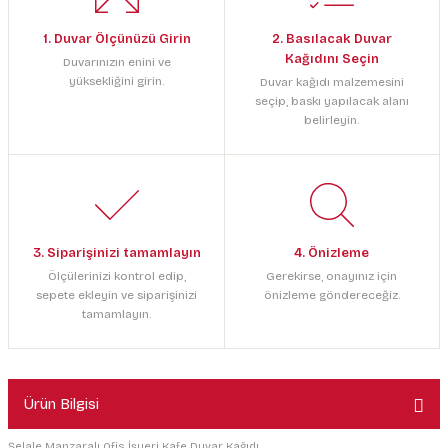
1. Duvar Ölçünüzü Girin
2. Basılacak Duvar
Kağıdını Seçin
Duvarınızın enini ve
yüksekliğini girin.
Duvar kağıdı malzemesini
seçip, baskı yapılacak alanı
belirleyin.
3. Siparişinizi tamamlayın
4. Önizleme
Ölçülerinizi kontrol edip,
Gerekirse, onayınız için
sepete ekleyin ve siparişinizi
önizleme göndereceğiz.
tamamlayın.
Ürün Bilgisi
Şelale Manzaralı Ofis İşyeri Kafe Duvar Kağıdı