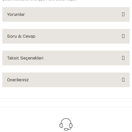
Yorumlar
Soru & Cevap
Bu ürüne ilk yorumu siz yapın!
Yorum Yaz
Taksit Seçenekleri
Ürün hakkında henüz soru sorulmamış.
Soru Sor
Önerileriniz
Bu ürünün fiyat bilgisi, resim, ürün açıklamalarında ve diğer konularda
yetersiz gördüğünüz noktaları öneri formunu kullanarak tarafımıza
iletebilirsiniz.
Görüş ve önerileriniz için teşekkür ederiz.
Ürün resmi kalitesiz, bozuk veya görüntülenemiyor.