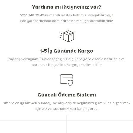
Ürün açıklamasında eksik bilgiler bulunuyor.
Yardıma mı ihtiyacınız var?
Ürün bilgilerinde hatalar bulunuyor.
0216 748 75 45 numaralı destek hattımızı arayabilir veya
Ürün fiyatı diğer sitelerden daha pahalı.
info@dekoristland.com adresine mail gönderebilirsiniz.
Bu ürüne benzer farklı alternatifler olmalı.
1-5 İş Gününde Kargo
Sipariş verdiğiniz ürünler seçtiğiniz ölçülere göre özenle hazırlanır ve
sorunsuz bir şekilde kargoya teslim edilir.
Gönder
Güvenli Ödeme Sistemi
Sizlere en iyi hizmeti sunmayı ve alışveriş deneyiminizi güvenli hale getirmek
için 3D ve SSL sertifikası kullanıyoruz.