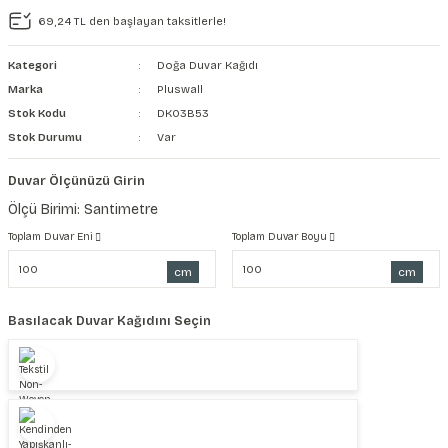
69,24 TL den başlayan taksitlerle!
şkanlı Duvar Kanvası
Kategori
Doğa Duvar Kağıdı
Kağıdı
Marka
Pluswall
Stok Kodu
DK03B53
Stok Durumu
Var
Duvar Ölçünüzü Girin
Ölçü Birimi: Santimetre
Toplam Duvar Eni
Toplam Duvar Boyu
cm
cm
Basılacak Duvar Kağıdını Seçin