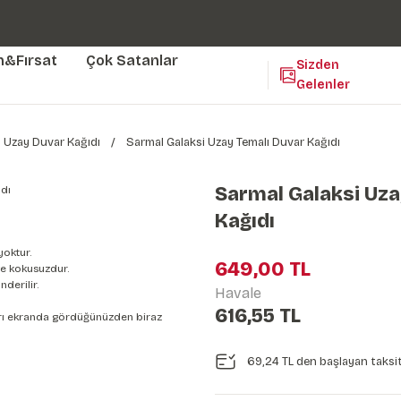
Duvar ölçünüze özel üretim | 3 farklı malzeme seçeneği 😎
Yaşam Alanlarınıza Sanat Katıyoruz 🤍
Kendinden Yapışkanlı Kolay Uygulanan Duvar Kağıtları😇
m&Fırsat
Çok Satanlar
Sizden
Gelenler
Uzay Duvar Kağıdı
Sarmal Galaksi Uzay Temalı Duvar Kağıdı
Sarmal Galaksi Uza
Kağıdı
yoktur.
649,00 TL
e kokusuzdur.
derilir.
Havale
616,55 TL
nları ekranda gördüğünüzden biraz
69,24 TL den başlayan taksit