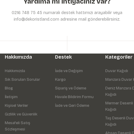
Yardıma mı ihtiyacınız var?
0216 748 75 45 numaralı destek hattımızı arayabilir veya
info@dekoristland.com adresine mail gönderebilirsiniz.
Hakkımızda
Destek
Kategoriler
Hakkımızda
İade ve Değişim
Duvar Kağıdı
Sık Sorulan Sorular
Kargo
Manzara Duvar 
Blog
Sipariş ve Ödeme
Deniz Manzara 
Kağıdı
İletişim
Havale Bildirim Formu
Mermer Desenli
Kişisel Veriler
İade ve Geri Ödeme
Kağıdı
Gizlilik ve Güvenlik
Taş Desenli Duv
Mesafeli Satış
Kağıdı
Sözleşmesi
Ahşap Desenli 