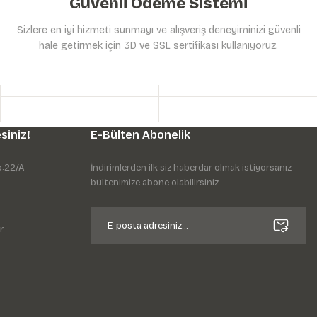
Güvenli Ödeme Sistemi
Sizlere en iyi hizmeti sunmayı ve alışveriş deneyiminizi güvenli
hale getirmek için 3D ve SSL sertifikası kullanıyoruz.
siniz!
E-Bülten Abonelik
o:22/A
İndirimlerden ilk siz haberdar olmak istiyorsanız
bültenimize abone olabilirsiniz.
r