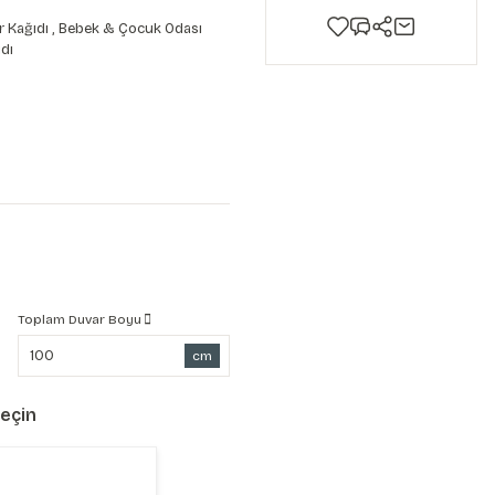
 Kağıdı
,
Bebek & Çocuk Odası
dı
Toplam Duvar Boyu
cm
Seçin