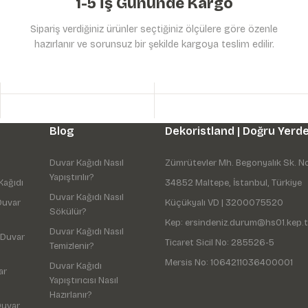
1-5 İş Gününde Kargo
Sipariş verdiğiniz ürünler seçtiğiniz ölçülere göre özenle
hazırlanır ve sorunsuz bir şekilde kargoya teslim edilir.
Gönder
Blog
Dekoristland | Doğru Yerde
Duvar Kağıdı Nasıl
Zümrütevler Mh. Begonyalık Sk. N
Yapıştırılır?
Kağıdı
34852 Maltepe, İstanbul, Türkiye
Duvar Kağıdı Nasıl
Duvar
Küçükyalı VD | 3200075520
Sökülür?
Kep: ersindeniz.durum@hs01.kep.t
Duvar Kağıdı Nasıl
 Duvar
Ticaret Sicil No: 285526-5
Temizlenir?
Mersis No: 1064211036400001
Duvar Kağıdı
ar
Yapıştırıcısı Nasıl
Hazırlanır?
Duvar