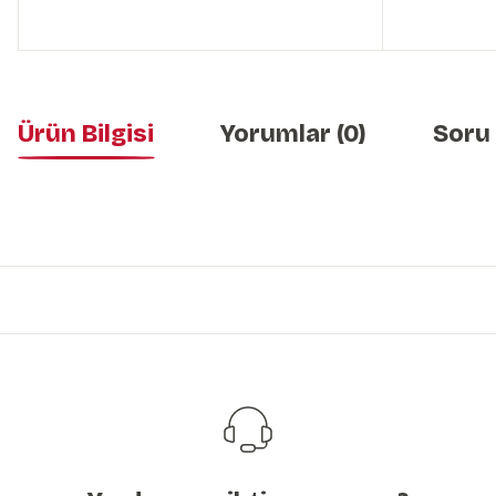
Ürün Bilgisi
Yorumlar (0)
Soru
Bu ürünün fiyat bilgisi, resim, ürün açıklamalarında ve diğer konularda y
Görüş ve önerileriniz için teşekkür ederiz.
Ürün resmi kalitesiz, bozuk veya görüntülenemiyor.
Ürün açıklamasında eksik bilgiler bulunuyor.
Ürün bilgilerinde hatalar bulunuyor.
Ürün fiyatı diğer sitelerden daha pahalı.
Bu ürüne benzer farklı alternatifler olmalı.