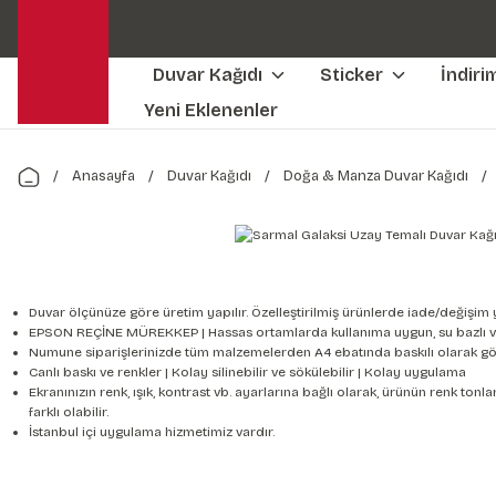
Duvar Kağıdı
Sticker
İndiri
Yeni Eklenenler
Anasayfa
Duvar Kağıdı
Doğa & Manza Duvar Kağıdı
Duvar ölçünüze göre üretim yapılır. Özelleştirilmiş ürünlerde iade/değişim 
EPSON REÇİNE MÜREKKEP | Hassas ortamlarda kullanıma uygun, su bazlı v
Numune siparişlerinizde tüm malzemelerden A4 ebatında baskılı olarak gön
Canlı baskı ve renkler | Kolay silinebilir ve sökülebilir | Kolay uygulama
Ekranınızın renk, ışık, kontrast vb. ayarlarına bağlı olarak, ürünün renk to
farklı olabilir.
İstanbul içi uygulama hizmetimiz vardır.