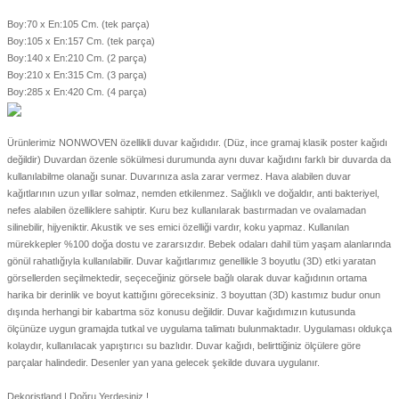
Boy:70 x En:105 Cm. (tek parça)
Boy:105 x En:157 Cm. (tek parça)
Boy:140 x En:210 Cm. (2 parça)
Boy:210 x En:315 Cm. (3 parça)
Boy:285 x En:420 Cm. (4 parça)
Ürünlerimiz NONWOVEN özellikli duvar kağıdıdır. (Düz, ince gramaj klasik poster kağıdı
değildir) Duvardan özenle sökülmesi durumunda aynı duvar kağıdını farklı bir duvarda da
kullanılabilme olanağı sunar. Duvarınıza asla zarar vermez. Hava alabilen duvar
kağıtlarının uzun yıllar solmaz, nemden etkilenmez. Sağlıklı ve doğaldır, anti bakteriyel,
nefes alabilen özelliklere sahiptir. Kuru bez kullanılarak bastırmadan ve ovalamadan
silinebilir, hijyeniktir. Akustik ve ses emici özelliği vardır, koku yapmaz. Kullanılan
mürekkepler %100 doğa dostu ve zararsızdır. Bebek odaları dahil tüm yaşam alanlarında
gönül rahatlığıyla kullanılabilir. Duvar kağıtlarımız genellikle 3 boyutlu (3D) etki yaratan
görsellerden seçilmektedir, seçeceğiniz görsele bağlı olarak duvar kağıdının ortama
harika bir derinlik ve boyut kattığını göreceksiniz. 3 boyuttan (3D) kastımız budur onun
dışında herhangi bir kabartma söz konusu değildir. Duvar kağıdımızın kutusunda
ölçünüze uygun gramajda tutkal ve uygulama talimatı bulunmaktadır. Uygulaması oldukça
kolaydır, kullanılacak yapıştırıcı su bazlıdır. Duvar kağıdı, belirttiğiniz ölçülere göre
parçalar halindedir. Desenler yan yana gelecek şekilde duvara uygulanır.
Dekoristland | Doğru Yerdesiniz !