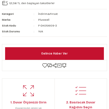
121,56 TL den başlayan taksitlerle!
şkanlı Duvar Kanvası
Kategori
İndirim&Fırsat
Kağıdı
Marka
Pluswall
Stok Kodu
F-DK05A109-3
Stok Durumu
Yok
Gelince Haber Ver
1. Duvar Ölçünüzü Girin
2. Basılacak Duvar
Kağıdını Seçin
Duvarınızın enini ve