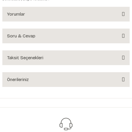
Yorumlar
Soru & Cevap
Bu ürüne ilk yorumu siz yapın!
Yorum Yaz
Taksit Seçenekleri
Ürün hakkında henüz soru sorulmamış.
Soru Sor
Önerileriniz
Bu ürünün fiyat bilgisi, resim, ürün açıklamalarında ve diğer konularda
yetersiz gördüğünüz noktaları öneri formunu kullanarak tarafımıza
iletebilirsiniz.
Görüş ve önerileriniz için teşekkür ederiz.
Ürün resmi kalitesiz, bozuk veya görüntülenemiyor.