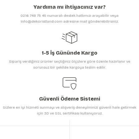
Ürün açıklamasında eksik bilgiler bulunuyor.
Yardıma mı ihtiyacınız var?
Ürün bilgilerinde hatalar bulunuyor.
0216 748 75 45 numaralı destek hattımızı arayabilir veya
Ürün fiyatı diğer sitelerden daha pahalı.
info@dekoristland.com adresine mail gönderebilirsiniz.
Bu ürüne benzer farklı alternatifler olmalı.
1-5 İş Gününde Kargo
Sipariş verdiğiniz ürünler seçtiğiniz ölçülere göre özenle hazırlanır ve
sorunsuz bir şekilde kargoya teslim edilir.
Gönder
Güvenli Ödeme Sistemi
Sizlere en iyi hizmeti sunmayı ve alışveriş deneyiminizi güvenli hale getirmek
için 3D ve SSL sertifikası kullanıyoruz.