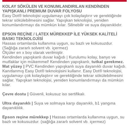
KOLAY SÖKÜLEN VE KONUMLANDIRILAN KENDİNDEN
YAPIŞKANLI PREMIUM DUVAR FOLYOSU
Easy Dot® teknolojisi uygulamayı çok kolaylaştırır ve gerektiğinde
tekrar sökülebilmesini sağlar. Yapışkan teknolojisi, yeniden
konumlandırmayı da mümkün kılar. Silinebilir ve suya dayanıklıdır.
EPSON REÇİNE / LATEX MÜREKKEP İLE YÜKSEK KALİTELİ
BASKI TEKNOLOJİSİ
Hassas ortamlarda kullanıma uygun, su bazlı ve kokusuzdur.
(Sağlığa zararlı solvent vb. içermez)
Ölçüler en x boy olarak verilmiştir.
Kendinden yapışkanlı duvar kağıdı | Kurulumu kolay, banyo ve
mutfaklar için mükemmel! Kendinden yapışkanlı,
tutkal gerekmez.
Mat yüzey |
PVC Kendinden yapışkanlı suya dayanıklı duvar kağıdı.
Kanıtlanmış Easy Dot® teknolojisini kullanır. Easy Dot® teknolojisi,
uygulamayı çok kolaylaştırır ve gerektiğinde tekrar sökülebilmesini
sağlar. Yapışkan teknolojisi, yeniden konumlandırmayı da mümkün
kılar.
Çevre dostu |
Güvenli, kokusuz iso sertifikalı.
Ultra dayanıklı |
Suya ve solmaya karşı dayanıklı, b1 yangına
dayanıklılık.
Epson reçine mürekkep |
Hassas ortamlarda kullanıma uygun, su
bazlı ve kokusuzdur. (sağlığa zararlı solvent vb. içermez)