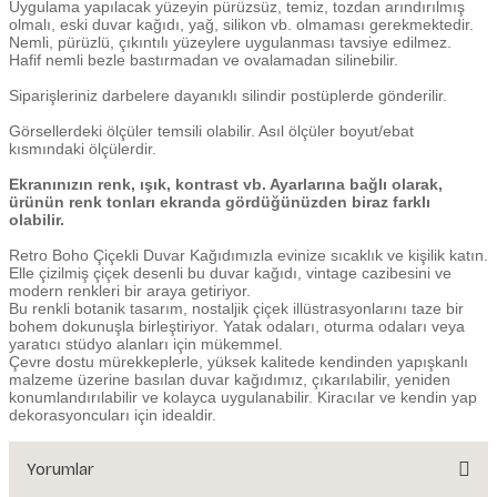
Uygulama yapılacak yüzeyin pürüzsüz, temiz, tozdan arındırılmış
olmalı, eski duvar kağıdı, yağ, silikon vb. olmaması gerekmektedir.
Nemli, pürüzlü, çıkıntılı yüzeylere uygulanması tavsiye edilmez.
Hafif nemli bezle bastırmadan ve ovalamadan silinebilir.
Siparişleriniz darbelere dayanıklı silindir postüplerde gönderilir.
Görsellerdeki ölçüler temsili olabilir. Asıl ölçüler boyut/ebat
kısmındaki ölçülerdir.
Ekranınızın renk, ışık, kontrast vb. Ayarlarına bağlı olarak,
ürünün renk tonları ekranda gördüğünüzden biraz farklı
olabilir.
Retro Boho Çiçekli Duvar Kağıdımızla evinize sıcaklık ve kişilik katın.
Elle çizilmiş çiçek desenli bu duvar kağıdı, vintage cazibesini ve
modern renkleri bir araya getiriyor.
Bu renkli botanik tasarım, nostaljik çiçek illüstrasyonlarını taze bir
bohem dokunuşla birleştiriyor. Yatak odaları, oturma odaları veya
yaratıcı stüdyo alanları için mükemmel.
Çevre dostu mürekkeplerle, yüksek kalitede kendinden yapışkanlı
malzeme üzerine basılan duvar kağıdımız, çıkarılabilir, yeniden
konumlandırılabilir ve kolayca uygulanabilir. Kiracılar ve kendin yap
dekorasyoncuları için idealdir.
Yorumlar