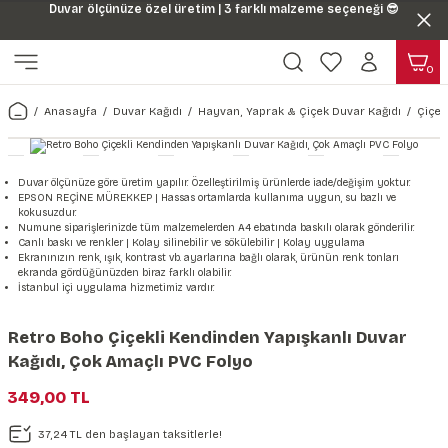
Duvar ölçünüze özel üretim | 3 farklı malzeme seçeneği 😎
Geri Dön
Geri Dön
0
ı
Harita & Şehir Duvar Kağıdı
Hayvan, Yaprak & Çiçek Duvar
Doğa & Manza Duvar Kağıdı
Tasarım & Sanatsal Duvar Ka
Genel
Ahşap, Mermer & Taş Desenli
Kağıdı
Anasayfa
Duvar Kağıdı
Hayvan, Yaprak & Çiçek Duvar Kağıdı
Çiçek
Duvar Kağıdı
 Duvar Sticker
Dünya Haritası Duvar Kağıdı
Çiçek Duvar Kağıdı
Doğa Duvar Kağıdı
Soyut Duvar Kağıdı
3d Duvar Kağıdı
Mermer Desenli Duvar Kağıdı
Odası Duvar Kağıdı
r Kağıdı Stickeri
Türkiye Serisi Duvar Kağıdı
Yaprak Desenli Duvar Kağıdı
Manzara Duvar Kağıdı
Sanat Duvar Kağıdı
Araba Duvar Kağıdı
Duvar ölçünüze göre üretim yapılır. Özelleştirilmiş ürünlerde iade/değişim yoktur.
Taş Desenli Duvar Kağıdı
EPSON REÇİNE MÜREKKEP | Hassas ortamlarda kullanıma uygun, su bazlı ve
kokusuzdur.
 & Çiçek Duvar Kağıdı
ticker
Şehir & Ülke Duvar Kağıdı
Hayvan Duvar Kağıdı
Orman Duvar Kağıdı
Geometrik Duvar Kağıdı
Sağlık Duvar Kağıdı
Numune siparişlerinizde tüm malzemelerden A4 ebatında baskılı olarak gönderilir.
Canlı baskı ve renkler | Kolay silinebilir ve sökülebilir | Kolay uygulama
Ahşap Desenli Duvar Kağıdı
Ekranınızın renk, ışık, kontrast vb. ayarlarına bağlı olarak, ürünün renk tonları
ekranda gördüğünüzden biraz farklı olabilir.
Duvar Kağıdı
r Seti
Tropikal Duvar Kağıdı
Graffiti Duvar Kağıdı
Yiyecek ve İçecek Duvar Kağıdı
İstanbul içi uygulama hizmetimiz vardır.
Beton Duvar Kağıdı
tsal Duvar Kağıdı
er Setleri
Deniz Manzara Duvar Kağıdı
Mimari Duvar Kağıdı
Meslekler Duvar Kağıdı
Retro Boho Çiçekli Kendinden Yapışkanlı Duvar
Kağıdı, Çok Amaçlı PVC Folyo
var Sticker Seti
Uzay Duvar Kağıdı
Müzik Duvar Kağıdı
349,00 TL
& Taş Desenli Duvar Kağıdı
37,24 TL den başlayan taksitlerle!