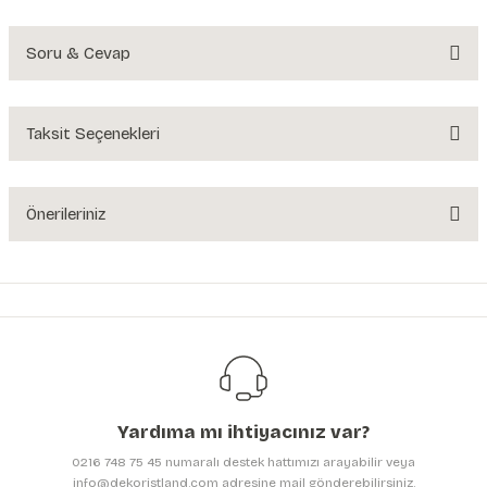
Soru & Cevap
Bu ürüne ilk yorumu siz yapın!
Yorum Yaz
Taksit Seçenekleri
Ürün hakkında henüz soru sorulmamış.
Soru Sor
Önerileriniz
Bu ürünün fiyat bilgisi, resim, ürün açıklamalarında ve diğer konularda
yetersiz gördüğünüz noktaları öneri formunu kullanarak tarafımıza
iletebilirsiniz.
Görüş ve önerileriniz için teşekkür ederiz.
Ürün resmi kalitesiz, bozuk veya görüntülenemiyor.
Ürün açıklamasında eksik bilgiler bulunuyor.
Yardıma mı ihtiyacınız var?
Ürün bilgilerinde hatalar bulunuyor.
0216 748 75 45 numaralı destek hattımızı arayabilir veya
Ürün fiyatı diğer sitelerden daha pahalı.
info@dekoristland.com adresine mail gönderebilirsiniz.