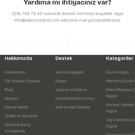
Yardıma mı ihtiyacınız var?
0216 748 75 45 numaralı destek hattımızı arayabilir veya
info@dekoristland.com adresine mail gönderebilirsiniz.
Hakkımızda
Destek
Kategoriler
Hakkımızda
İade ve Değişim
Duvar Kağıdı
Sık Sorulan Sorular
Kargo
Manzara Duvar 
Blog
Sipariş ve Ödeme
Deniz Manzara 
Kağıdı
İletişim
Havale Bildirim Formu
Mermer Desenli
Kişisel Veriler
İade ve Geri Ödeme
Kağıdı
Gizlilik ve Güvenlik
Taş Desenli Duv
Mesafeli Satış
Kağıdı
Sözleşmesi