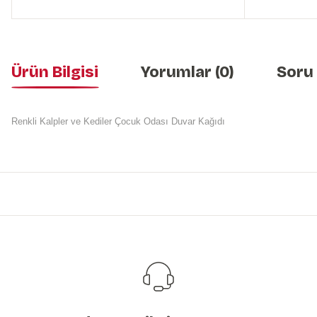
Ürün Bilgisi
Yorumlar (0)
Soru
Renkli Kalpler ve Kediler Çocuk Odası Duvar Kağıdı
Bu ürünün fiyat bilgisi, resim, ürün açıklamalarında ve diğer konularda y
Görüş ve önerileriniz için teşekkür ederiz.
Ürün resmi kalitesiz, bozuk veya görüntülenemiyor.
Ürün açıklamasında eksik bilgiler bulunuyor.
Ürün bilgilerinde hatalar bulunuyor.
Ürün fiyatı diğer sitelerden daha pahalı.
Bu ürüne benzer farklı alternatifler olmalı.