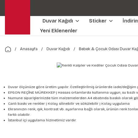
Duvar Kağıdı
Sticker
İndiri
Yeni Eklenenler
Anasayfa
Duvar Kağıdı
Bebek & Çocuk Odası Duvar Kağ
Duvar ölçünüze göre üretim yapılır. Özelleştirilmiş ürünlerde iade/değişim 
EPSON REÇİNE MÜREKKEP | Hassas ortamlarda kullanıma uygun, su bazlı v
Numune siparişlerinizde tüm malzemelerden A4 ebatında baskılı olarak gön
Canlı baskı ve renkler | Kolay silinebilir ve sökülebilir | Kolay uygulama
Ekranınızın renk, ışık, kontrast vb. ayarlarına bağlı olarak, ürünün renk to
farklı olabilir.
İstanbul içi uygulama hizmetimiz vardır.