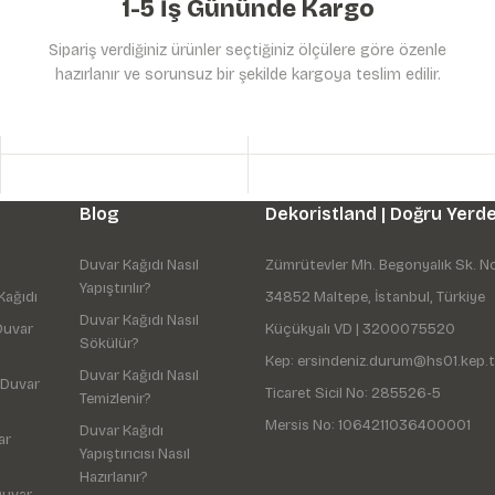
1-5 İş Gününde Kargo
Sipariş verdiğiniz ürünler seçtiğiniz ölçülere göre özenle
hazırlanır ve sorunsuz bir şekilde kargoya teslim edilir.
Gönder
Blog
Dekoristland | Doğru Yerde
Duvar Kağıdı Nasıl
Zümrütevler Mh. Begonyalık Sk. N
Yapıştırılır?
Kağıdı
34852 Maltepe, İstanbul, Türkiye
Duvar Kağıdı Nasıl
Duvar
Küçükyalı VD | 3200075520
Sökülür?
Kep: ersindeniz.durum@hs01.kep.t
Duvar Kağıdı Nasıl
 Duvar
Ticaret Sicil No: 285526-5
Temizlenir?
Mersis No: 1064211036400001
Duvar Kağıdı
ar
Yapıştırıcısı Nasıl
Hazırlanır?