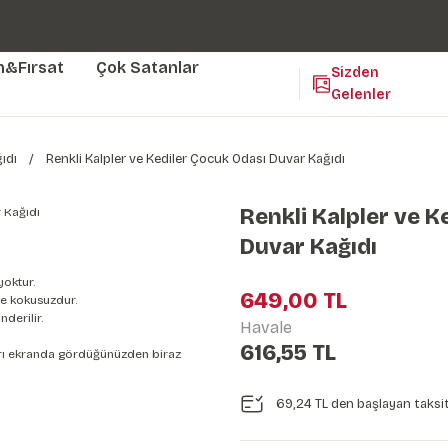
Duvar ölçünüze özel üretim | 3 farklı malzeme seçeneği 😎
Yaşam Alanlarınıza Sanat Katıyoruz 🤍
Kendinden Yapışkanlı Kolay Uygulanan Duvar Kağıtları😇
m&Fırsat
Çok Satanlar
Sizden
Gelenler
ıdı
Renkli Kalpler ve Kediler Çocuk Odası Duvar Kağıdı
Renkli Kalpler ve K
Duvar Kağıdı
yoktur.
649,00 TL
e kokusuzdur.
derilir.
Havale
616,55 TL
nları ekranda gördüğünüzden biraz
69,24 TL den başlayan taksit