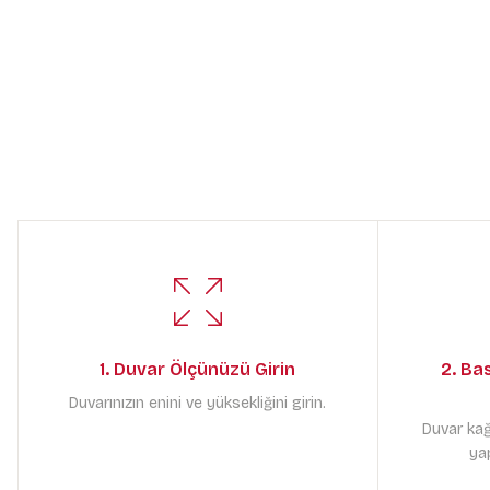
1. Duvar Ölçünüzü Girin
2. Ba
Duvarınızın enini ve yüksekliğini girin.
Duvar kağ
yap