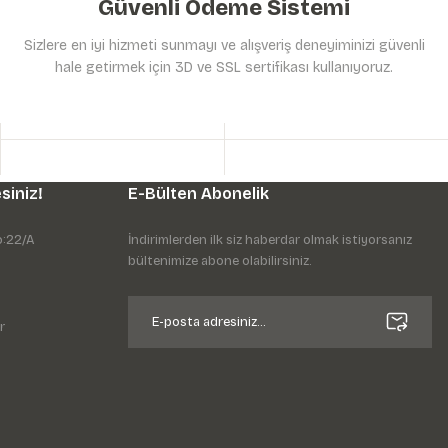
Güvenli Ödeme Sistemi
Sizlere en iyi hizmeti sunmayı ve alışveriş deneyiminizi güvenli
hale getirmek için 3D ve SSL sertifikası kullanıyoruz.
siniz!
E-Bülten Abonelik
o:22/A
İndirimlerden ilk siz haberdar olmak istiyorsanız
bültenimize abone olabilirsiniz.
r