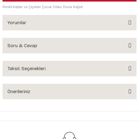
Renkli Kalpler ve Çiçekler Çocuk Odası Duvar Kağıdı
Yorumlar
Soru & Cevap
Bu ürüne ilk yorumu siz yapın!
Yorum Yaz
Taksit Seçenekleri
Ürün hakkında henüz soru sorulmamış.
Soru Sor
Önerileriniz
Bu ürünün fiyat bilgisi, resim, ürün açıklamalarında ve diğer konularda
yetersiz gördüğünüz noktaları öneri formunu kullanarak tarafımıza
iletebilirsiniz.
Görüş ve önerileriniz için teşekkür ederiz.
Ürün resmi kalitesiz, bozuk veya görüntülenemiyor.