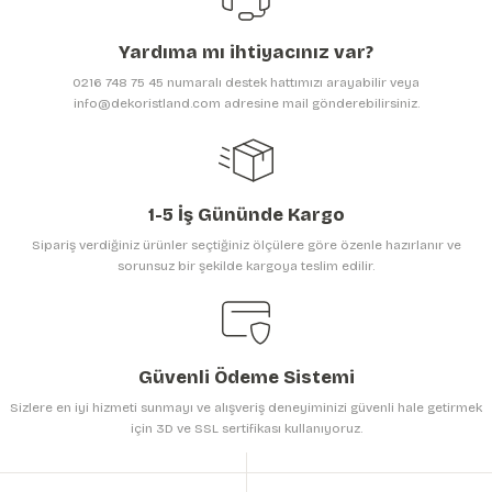
Ürün açıklamasında eksik bilgiler bulunuyor.
Yardıma mı ihtiyacınız var?
Ürün bilgilerinde hatalar bulunuyor.
0216 748 75 45 numaralı destek hattımızı arayabilir veya
Ürün fiyatı diğer sitelerden daha pahalı.
info@dekoristland.com adresine mail gönderebilirsiniz.
Bu ürüne benzer farklı alternatifler olmalı.
1-5 İş Gününde Kargo
Sipariş verdiğiniz ürünler seçtiğiniz ölçülere göre özenle hazırlanır ve
sorunsuz bir şekilde kargoya teslim edilir.
Gönder
Güvenli Ödeme Sistemi
Sizlere en iyi hizmeti sunmayı ve alışveriş deneyiminizi güvenli hale getirmek
için 3D ve SSL sertifikası kullanıyoruz.