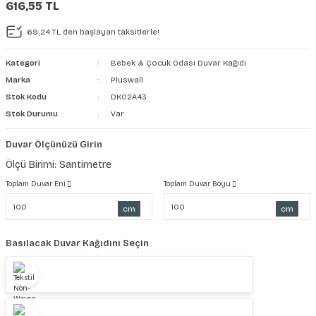
616,55 TL
şkanlı Duvar Kanvası
69,24 TL den başlayan taksitlerle!
Kağıdı
Kategori
Bebek & Çocuk Odası Duvar Kağıdı
Marka
Pluswall
Stok Kodu
DK02A43
Stok Durumu
Var
Duvar Ölçünüzü Girin
Ölçü Birimi: Santimetre
Toplam Duvar Eni
Toplam Duvar Boyu
cm
cm
Basılacak Duvar Kağıdını Seçin