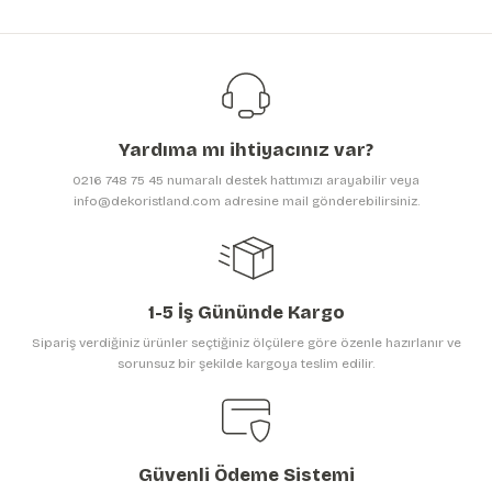
Renkli Çiçekler ve Ağaçlar Poster Duvar Kağıdı | En:157xBoy:105 cm.
Ürün açıklamasında eksik bilgiler bulunuyor.
Ürün bilgilerinde hatalar bulunuyor.
399,00 TL
Ürün fiyatı diğer sitelerden daha pahalı.
699,00 TL
Bu ürüne benzer farklı alternatifler olmalı.
Yardıma mı ihtiyacınız var?
0216 748 75 45 numaralı destek hattımızı arayabilir veya
info@dekoristland.com adresine mail gönderebilirsiniz.
Gönder
1-5 İş Gününde Kargo
Sipariş verdiğiniz ürünler seçtiğiniz ölçülere göre özenle hazırlanır ve
sorunsuz bir şekilde kargoya teslim edilir.
Güvenli Ödeme Sistemi