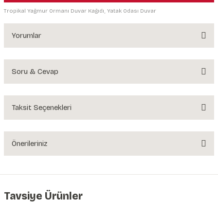
Tropikal Yağmur Ormanı Duvar Kağıdı, Yatak Odası Duvar
Yorumlar
Soru & Cevap
Bu ürüne ilk yorumu siz yapın!
Yorum Yaz
Taksit Seçenekleri
Ürün hakkında henüz soru sorulmamış.
Soru Sor
Önerileriniz
Bu ürünün fiyat bilgisi, resim, ürün açıklamalarında ve diğer konularda
yetersiz gördüğünüz noktaları öneri formunu kullanarak tarafımıza
iletebilirsiniz.
Görüş ve önerileriniz için teşekkür ederiz.
Tavsiye Ürünler
Ürün resmi kalitesiz, bozuk veya görüntülenemiyor.
Tükendi