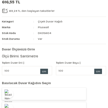
616,55 TL
şkanlı Duvar Kanvası
69,24 TL den başlayan taksitlerle!
Kağıdı
Kategori
Çiçek Duvar Kağıdı
Marka
Pluswall
Stok Kodu
DK05A104
Stok Durumu
Var
Duvar Ölçünüzü Girin
Ölçü Birimi: Santimetre
Toplam Duvar Eni
Toplam Duvar Boyu
cm
cm
Basılacak Duvar Kağıdını Seçin