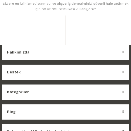
Sizlere en iyi hizmeti sunmayı ve alışveriş deneyiminizi güvenli hale getirmek
için 3D ve SSL sertifikası kullanıyoruz.
Hakkımızda
Destek
Kategoriler
Blog