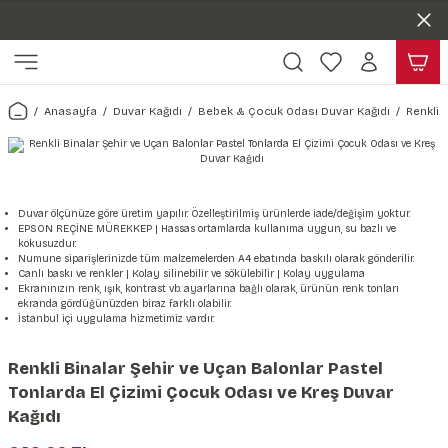
Duvar ölçünüze özel üretim | 3 farklı malzeme seçeneği 😎
Geri Dön
Geri Dön
Yaşam Alanlarınıza Sanat Katıyoruz 🤍
Kendinden Yapışkanlı Kolay Uygulanan Duvar Kağıtları😇
ı
Harita & Şehir Duvar Kağıdı
Hayvan, Yaprak & Çiçek Duvar
Doğa & Manza Duvar Kağıdı
Tasarım & Sanatsal Duvar Ka
Genel
Ahşap, Mermer & Taş Desenli
Kağıdı
Anasayfa
Duvar Kağıdı
Bebek & Çocuk Odası Duvar Kağıdı
Renkli 
Duvar Kağıdı
 Duvar Sticker
Dünya Haritası Duvar Kağıdı
Çiçek Duvar Kağıdı
Doğa Duvar Kağıdı
Soyut Duvar Kağıdı
3d Duvar Kağıdı
Mermer Desenli Duvar Kağıdı
Odası Duvar Kağıdı
r Kağıdı Stickeri
Türkiye Serisi Duvar Kağıdı
Yaprak Desenli Duvar Kağıdı
Manzara Duvar Kağıdı
Sanat Duvar Kağıdı
Araba Duvar Kağıdı
Taş Desenli Duvar Kağıdı
Duvar ölçünüze göre üretim yapılır. Özelleştirilmiş ürünlerde iade/değişim yoktur.
 & Çiçek Duvar Kağıdı
ticker
Şehir & Ülke Duvar Kağıdı
Hayvan Duvar Kağıdı
Orman Duvar Kağıdı
Geometrik Duvar Kağıdı
Sağlık Duvar Kağıdı
EPSON REÇİNE MÜREKKEP | Hassas ortamlarda kullanıma uygun, su bazlı ve
kokusuzdur.
Ahşap Desenli Duvar Kağıdı
Numune siparişlerinizde tüm malzemelerden A4 ebatında baskılı olarak gönderilir.
Duvar Kağıdı
r Seti
Canlı baskı ve renkler | Kolay silinebilir ve sökülebilir | Kolay uygulama
Tropikal Duvar Kağıdı
Graffiti Duvar Kağıdı
Yiyecek ve İçecek Duvar Kağıdı
Ekranınızın renk, ışık, kontrast vb. ayarlarına bağlı olarak, ürünün renk tonları
Beton Duvar Kağıdı
ekranda gördüğünüzden biraz farklı olabilir.
İstanbul içi uygulama hizmetimiz vardır.
tsal Duvar Kağıdı
er Setleri
Deniz Manzara Duvar Kağıdı
Mimari Duvar Kağıdı
Meslekler Duvar Kağıdı
Renkli Binalar Şehir ve Uçan Balonlar Pastel
var Sticker Seti
Uzay Duvar Kağıdı
Müzik Duvar Kağıdı
Tonlarda El Çizimi Çocuk Odası ve Kreş Duvar
Kağıdı
& Taş Desenli Duvar Kağıdı