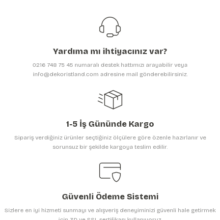
Görüş ve önerileriniz için teşekkür ederiz.
Ürün resmi kalitesiz, bozuk veya görüntülenemiyor.
Ürün açıklamasında eksik bilgiler bulunuyor.
Yardıma mı ihtiyacınız var?
Ürün bilgilerinde hatalar bulunuyor.
0216 748 75 45 numaralı destek hattımızı arayabilir veya
Ürün fiyatı diğer sitelerden daha pahalı.
info@dekoristland.com adresine mail gönderebilirsiniz.
Bu ürüne benzer farklı alternatifler olmalı.
1-5 İş Gününde Kargo
Sipariş verdiğiniz ürünler seçtiğiniz ölçülere göre özenle hazırlanır ve
sorunsuz bir şekilde kargoya teslim edilir.
Gönder
Güvenli Ödeme Sistemi
Sizlere en iyi hizmeti sunmayı ve alışveriş deneyiminizi güvenli hale getirmek
için 3D ve SSL sertifikası kullanıyoruz.