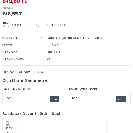
649,00 TL
şkanlı Duvar Kanvası
Havale
616,55 TL
Kağıdı
69,24 TL den başlayan taksitlerle!
Kategori
Bebek & Çocuk Odası Duvar Kağıdı
Marka
Pluswall
Stok Kodu
DK02A87
Stok Durumu
Var
Duvar Ölçünüzü Girin
Ölçü Birimi: Santimetre
Toplam Duvar Eni
Toplam Duvar Boyu
cm
cm
Basılacak Duvar Kağıdını Seçin