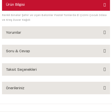
Ürün Bilgisi
Renkli Binalar Şehir ve Uçan Balonlar Pastel Tonlarda El Çizimi Çocuk Odası
ve Kreş Duvar Kağıdı
Yorumlar
Soru & Cevap
Bu ürüne ilk yorumu siz yapın!
Yorum Yaz
Taksit Seçenekleri
Ürün hakkında henüz soru sorulmamış.
Soru Sor
Önerileriniz
Bu ürünün fiyat bilgisi, resim, ürün açıklamalarında ve diğer konularda
yetersiz gördüğünüz noktaları öneri formunu kullanarak tarafımıza
iletebilirsiniz.