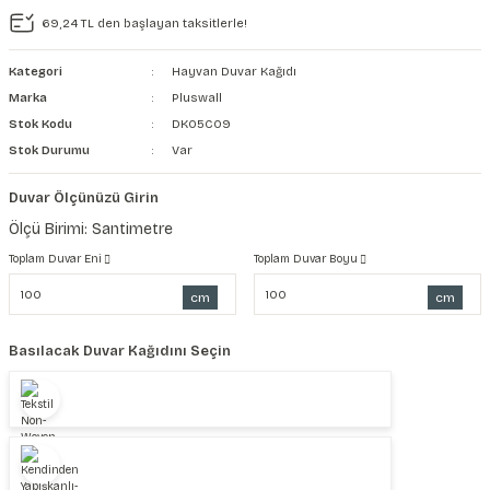
69,24 TL den başlayan taksitlerle!
şkanlı Duvar Kanvası
Kategori
Hayvan Duvar Kağıdı
Kağıdı
Marka
Pluswall
Stok Kodu
DK05C09
Stok Durumu
Var
Duvar Ölçünüzü Girin
Ölçü Birimi: Santimetre
Toplam Duvar Eni
Toplam Duvar Boyu
cm
cm
Basılacak Duvar Kağıdını Seçin