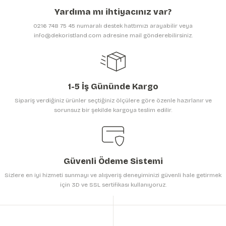
Ürün açıklamasında eksik bilgiler bulunuyor.
Yardıma mı ihtiyacınız var?
Ürün bilgilerinde hatalar bulunuyor.
0216 748 75 45 numaralı destek hattımızı arayabilir veya
Ürün fiyatı diğer sitelerden daha pahalı.
info@dekoristland.com adresine mail gönderebilirsiniz.
Bu ürüne benzer farklı alternatifler olmalı.
1-5 İş Gününde Kargo
Sipariş verdiğiniz ürünler seçtiğiniz ölçülere göre özenle hazırlanır ve
sorunsuz bir şekilde kargoya teslim edilir.
Gönder
Güvenli Ödeme Sistemi
Sizlere en iyi hizmeti sunmayı ve alışveriş deneyiminizi güvenli hale getirmek
için 3D ve SSL sertifikası kullanıyoruz.