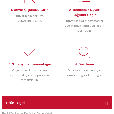
1. Duvar Ölçünüzü Girin
2. Basılacak Duvar
Kağıdını Seçin
Duvarınızın enini ve
yüksekliğini girin.
Duvar kağıdı malzemesini
seçip, baskı yapılacak alanı
belirleyin.
3. Siparişinizi tamamlayın
4. Önizleme
Ölçülerinizi kontrol edip,
Gerekirse, onayınız için
sepete ekleyin ve siparişinizi
önizleme göndereceğiz.
tamamlayın.
Ürün Bilgisi
Renkli Balıklar ve Deniz Altı Duvar Kağıdı