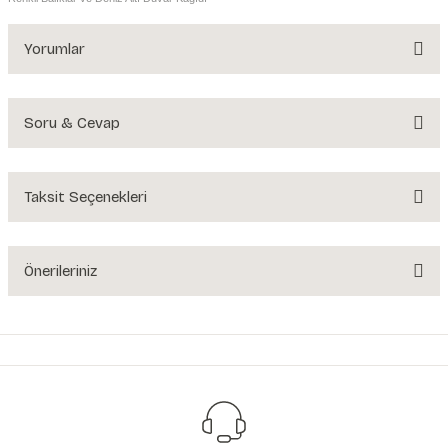
Yorumlar
Soru & Cevap
Bu ürüne ilk yorumu siz yapın!
Yorum Yaz
Taksit Seçenekleri
Ürün hakkında henüz soru sorulmamış.
Soru Sor
Önerileriniz
Bu ürünün fiyat bilgisi, resim, ürün açıklamalarında ve diğer konularda
yetersiz gördüğünüz noktaları öneri formunu kullanarak tarafımıza
iletebilirsiniz.
Görüş ve önerileriniz için teşekkür ederiz.
Ürün resmi kalitesiz, bozuk veya görüntülenemiyor.