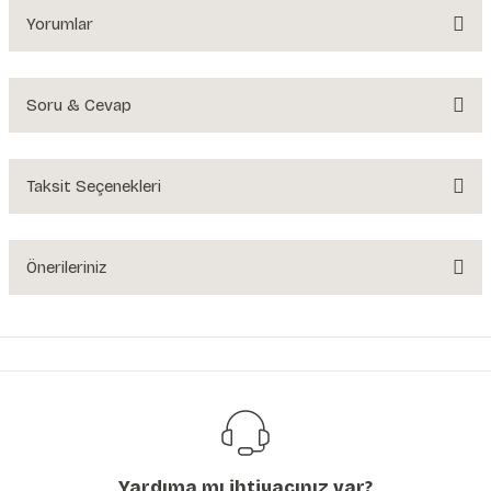
Yorumlar
Soru & Cevap
Bu ürüne ilk yorumu siz yapın!
Yorum Yaz
Taksit Seçenekleri
Ürün hakkında henüz soru sorulmamış.
Soru Sor
Önerileriniz
Bu ürünün fiyat bilgisi, resim, ürün açıklamalarında ve diğer konularda
yetersiz gördüğünüz noktaları öneri formunu kullanarak tarafımıza
iletebilirsiniz.
Görüş ve önerileriniz için teşekkür ederiz.
Ürün resmi kalitesiz, bozuk veya görüntülenemiyor.
Ürün açıklamasında eksik bilgiler bulunuyor.
Yardıma mı ihtiyacınız var?