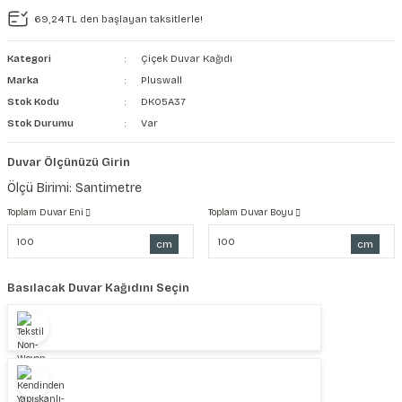
69,24 TL den başlayan taksitlerle!
şkanlı Duvar Kanvası
Kategori
Çiçek Duvar Kağıdı
Kağıdı
Marka
Pluswall
Stok Kodu
DK05A37
Stok Durumu
Var
Duvar Ölçünüzü Girin
Ölçü Birimi: Santimetre
Toplam Duvar Eni
Toplam Duvar Boyu
cm
cm
Basılacak Duvar Kağıdını Seçin