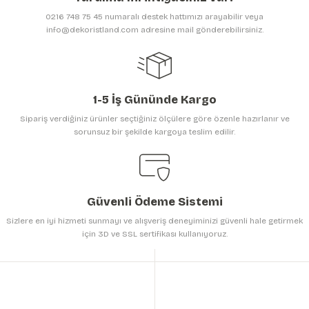
Ürün bilgilerinde hatalar bulunuyor.
0216 748 75 45 numaralı destek hattımızı arayabilir veya
Ürün fiyatı diğer sitelerden daha pahalı.
info@dekoristland.com adresine mail gönderebilirsiniz.
Bu ürüne benzer farklı alternatifler olmalı.
1-5 İş Gününde Kargo
Sipariş verdiğiniz ürünler seçtiğiniz ölçülere göre özenle hazırlanır ve
sorunsuz bir şekilde kargoya teslim edilir.
Gönder
Güvenli Ödeme Sistemi
Sizlere en iyi hizmeti sunmayı ve alışveriş deneyiminizi güvenli hale getirmek
için 3D ve SSL sertifikası kullanıyoruz.