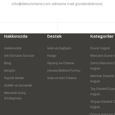
info@dekoristland.com adresine mail gönderebilirsiniz.
Hakkımızda
Destek
Kategoriler
Hakkımızda
İade ve Değişim
Duvar Kağıdı
Sık Sorulan Sorular
Kargo
Manzara Duvar 
Blog
Sipariş ve Ödeme
Deniz Manzara 
Kağıdı
İletişim
Havale Bildirim Formu
Mermer Desenli
Kişisel Veriler
İade ve Geri Ödeme
Kağıdı
Gizlilik ve Güvenlik
Taş Desenli Duv
Mesafeli Satış
Kağıdı
Sözleşmesi
Ahşap Desenli 
Kağıdı
Dünya Haritası 