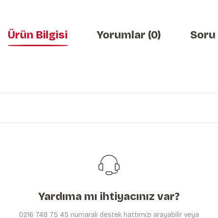
Ürün Bilgisi
Yorumlar (0)
Soru
Bu ürünün fiyat bilgisi, resim, ürün açıklamalarında ve diğer konularda y
Görüş ve önerileriniz için teşekkür ederiz.
Ürün resmi kalitesiz, bozuk veya görüntülenemiyor.
Ürün açıklamasında eksik bilgiler bulunuyor.
Ürün bilgilerinde hatalar bulunuyor.
Ürün fiyatı diğer sitelerden daha pahalı.
Bu ürüne benzer farklı alternatifler olmalı.
Yardıma mı ihtiyacınız var?
0216 748 75 45 numaralı destek hattımızı arayabilir veya