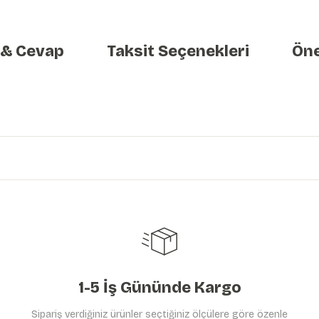
 & Cevap
Taksit Seçenekleri
Öne
etersiz gördüğünüz noktaları öneri formunu kullanarak tarafımıza iletebilirs
Ürün hakkında henüz soru sorulmamış.
Bu ürüne ilk yorumu siz yapın!
Yorum Yaz
Soru Sor
1-5 İş Gününde Kargo
Sipariş verdiğiniz ürünler seçtiğiniz ölçülere göre özenle