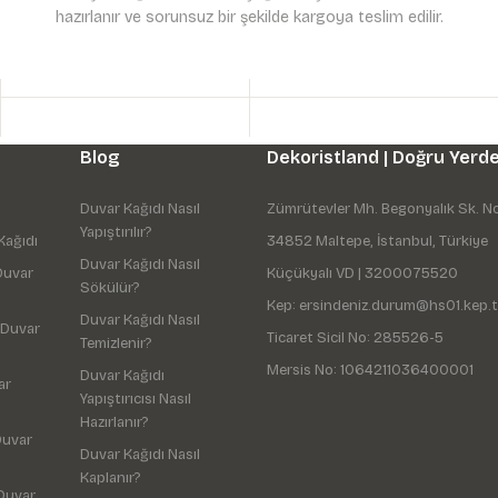
hazırlanır ve sorunsuz bir şekilde kargoya teslim edilir.
Gönder
Blog
Dekoristland | Doğru Yerde
Duvar Kağıdı Nasıl
Zümrütevler Mh. Begonyalık Sk. N
Yapıştırılır?
Kağıdı
34852 Maltepe, İstanbul, Türkiye
Duvar Kağıdı Nasıl
Duvar
Küçükyalı VD | 3200075520
Sökülür?
Kep: ersindeniz.durum@hs01.kep.t
Duvar Kağıdı Nasıl
 Duvar
Ticaret Sicil No: 285526-5
Temizlenir?
Mersis No: 1064211036400001
Duvar Kağıdı
ar
Yapıştırıcısı Nasıl
Hazırlanır?
Duvar
Duvar Kağıdı Nasıl
Kaplanır?
Duvar