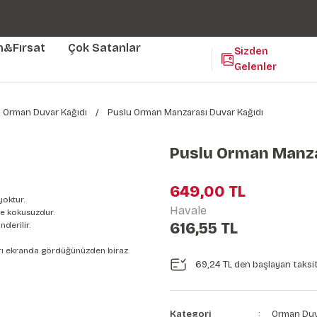
Duvar ölçünüze özel üretim | 3 farklı malzeme seçeneği 😎
Yaşam Alanlarınıza Sanat Katıyoruz 🤍
Kendinden Yapışkanlı Kolay Uygulanan Duvar Kağıtları😇
m&Fırsat
Çok Satanlar
Sizden
Gelenler
Orman Duvar Kağıdı
Puslu Orman Manzarası Duvar Kağıdı
Puslu Orman Manza
649,00 TL
yoktur.
Havale
e kokusuzdur.
616,55 TL
derilir.
nları ekranda gördüğünüzden biraz
69,24 TL den başlayan taksit
Kategori
Orman Duv