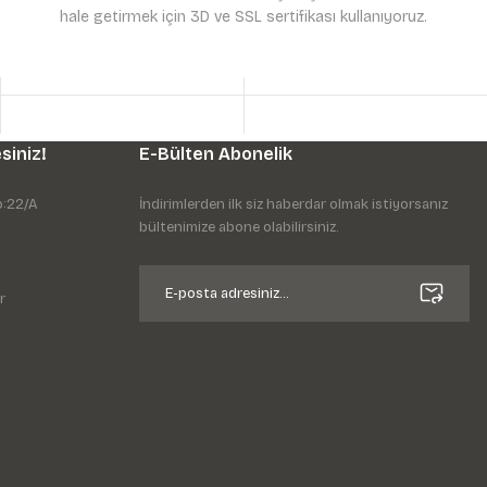
hale getirmek için 3D ve SSL sertifikası kullanıyoruz.
siniz!
E-Bülten Abonelik
o:22/A
İndirimlerden ilk siz haberdar olmak istiyorsanız
bültenimize abone olabilirsiniz.
r