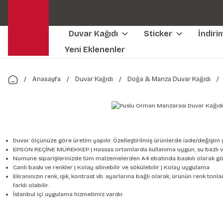
Duvar Kağıdı
Sticker
İndiri
Yeni Eklenenler
Anasayfa
Duvar Kağıdı
Doğa & Manza Duvar Kağıdı
Duvar ölçünüze göre üretim yapılır. Özelleştirilmiş ürünlerde iade/değişim 
EPSON REÇİNE MÜREKKEP | Hassas ortamlarda kullanıma uygun, su bazlı v
Numune siparişlerinizde tüm malzemelerden A4 ebatında baskılı olarak gön
Canlı baskı ve renkler | Kolay silinebilir ve sökülebilir | Kolay uygulama
Ekranınızın renk, ışık, kontrast vb. ayarlarına bağlı olarak, ürünün renk to
farklı olabilir.
İstanbul içi uygulama hizmetimiz vardır.