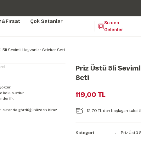
Duvar ölçünüze özel üretim | 3 farklı malzeme seçeneği 😎
Yaşam Alanlarınıza Sanat Katıyoruz 🤍
Kendinden Yapışkanlı Kolay Uygulanan Duvar Kağıtları😇
m&Fırsat
Çok Satanlar
Sizden
Gelenler
ü 5li Sevimli Hayvanlar Sticker Seti
Priz Üstü 5li Sevim
Seti
yoktur.
e kokusuzdur.
119,00 TL
derilir.
nları ekranda gördüğünüzden biraz
12,70 TL den başlayan taksitl
Kategori
Priz Üstü S