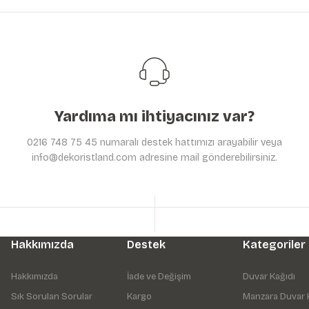
Ürün açıklamasında eksik bilgiler bulunuyor.
Ürün bilgilerinde hatalar bulunuyor.
Ürün fiyatı diğer sitelerden daha pahalı.
Bu ürüne benzer farklı alternatifler olmalı.
Yardıma mı ihtiyacınız var?
0216 748 75 45 numaralı destek hattımızı arayabilir veya
info@dekoristland.com adresine mail gönderebilirsiniz.
Hakkımızda
Destek
Kategoriler
Hakkımızda
İade ve Değişim
Duvar Kağıdı
Sık Sorulan Sorular
Kargo
Manzara Duvar 