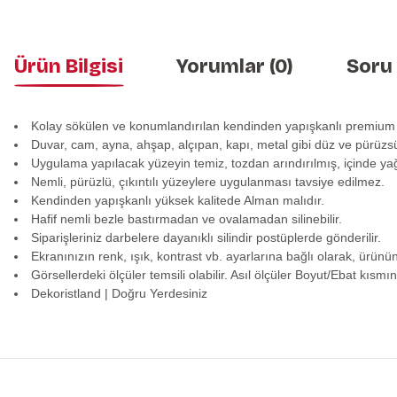
Ürün Bilgisi
Yorumlar (0)
Soru
Kolay sökülen ve konumlandırılan kendinden yapışkanlı premium
Duvar, cam, ayna, ahşap, alçıpan, kapı, metal gibi düz ve pürüzs
Uygulama yapılacak yüzeyin temiz, tozdan arındırılmış, içinde y
Nemli, pürüzlü, çıkıntılı yüzeylere uygulanması tavsiye edilmez.
Kendinden yapışkanlı yüksek kalitede Alman malıdır.
Hafif nemli bezle bastırmadan ve ovalamadan silinebilir.
Siparişleriniz darbelere dayanıklı silindir postüplerde gönderilir.
Ekranınızın renk, ışık, kontrast vb. ayarlarına bağlı olarak, ürünü
Görsellerdeki ölçüler temsili olabilir. Asıl ölçüler Boyut/Ebat kısmın
Dekoristland | Doğru Yerdesiniz
Bu ürünün fiyat bilgisi, resim, ürün açıklamalarında ve diğer konularda y
Görüş ve önerileriniz için teşekkür ederiz.
Ürün resmi kalitesiz, bozuk veya görüntülenemiyor.