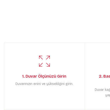
1. Duvar Ölçünüzü Girin
2. Ba
Duvarınızın enini ve yüksekliğini girin.
Duvar kağ
yap