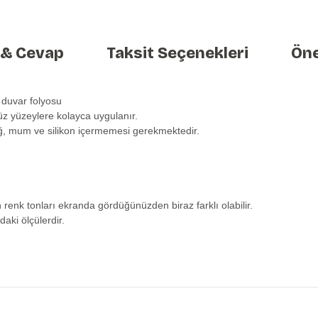
 & Cevap
Taksit Seçenekleri
Öne
 duvar folyosu
üz yüzeylere kolayca uygulanır.
ağ, mum ve silikon içermemesi gerekmektedir.
n renk tonları ekranda gördüğünüzden biraz farklı olabilir.
daki ölçülerdir.
etersiz gördüğünüz noktaları öneri formunu kullanarak tarafımıza iletebilirs
Ürün hakkında henüz soru sorulmamış.
Bu ürüne ilk yorumu siz yapın!