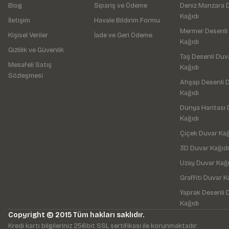
Blog
Sipariş ve Ödeme
Deniz Manzara 
Kağıdı
İletişim
Havale Bildirim Formu
Mermer Desenli
Kişisel Veriler
İade ve Geri Ödeme
Kağıdı
Gizlilik ve Güvenlik
Taş Desenli Duv
Mesafeli Satış
Kağıdı
Sözleşmesi
Ahşap Desenli 
Kağıdı
Dünya Haritası 
Kağıdı
Çiçek Duvar Kağ
3D Duvar Kağıdı
Uzay Duvar Kağı
Graffiti Duvar K
Yaprak Desenli 
Kağıdı
Copyright © 2015 Tüm hakları saklıdır.
Kredi kartı bilgileriniz 256bit SSL sertifikası ile korunmaktadır.