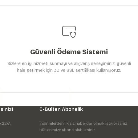
Güvenli Ödeme Sistemi
Sizlere en iyi hizmeti sunmayı ve alışveriş deneyiminizi güvenli
hale getirmek için 3D ve SSL sertifikası kullanıyoruz.
siniz!
E-Bülten Abonelik
o:22/A
İndirimlerden ilk siz haberdar olmak istiyorsanız
bültenimize abone olabilirsiniz.