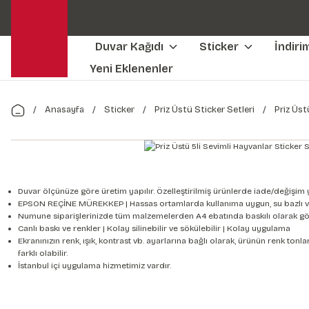
Duvar Kağıdı
Sticker
İndiri
Yeni Eklenenler
Anasayfa
Sticker
Priz Üstü Sticker Setleri
Priz Üst
Duvar ölçünüze göre üretim yapılır. Özelleştirilmiş ürünlerde iade/değişim 
EPSON REÇİNE MÜREKKEP | Hassas ortamlarda kullanıma uygun, su bazlı v
Numune siparişlerinizde tüm malzemelerden A4 ebatında baskılı olarak gön
Canlı baskı ve renkler | Kolay silinebilir ve sökülebilir | Kolay uygulama
Ekranınızın renk, ışık, kontrast vb. ayarlarına bağlı olarak, ürünün renk to
farklı olabilir.
İstanbul içi uygulama hizmetimiz vardır.