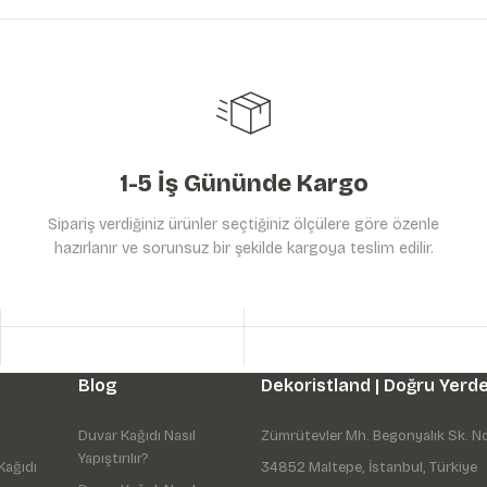
Yorum Yaz
Soru Sor
1-5 İş Gününde Kargo
Sipariş verdiğiniz ürünler seçtiğiniz ölçülere göre özenle
hazırlanır ve sorunsuz bir şekilde kargoya teslim edilir.
Gönder
Blog
Dekoristland | Doğru Yerde
Duvar Kağıdı Nasıl
Zümrütevler Mh. Begonyalık Sk. N
Yapıştırılır?
Kağıdı
34852 Maltepe, İstanbul, Türkiye