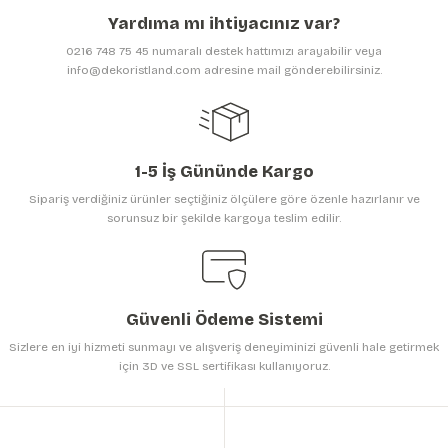
Ürün açıklamasında eksik bilgiler bulunuyor.
Yardıma mı ihtiyacınız var?
Ürün bilgilerinde hatalar bulunuyor.
0216 748 75 45 numaralı destek hattımızı arayabilir veya
Ürün fiyatı diğer sitelerden daha pahalı.
info@dekoristland.com adresine mail gönderebilirsiniz.
Bu ürüne benzer farklı alternatifler olmalı.
1-5 İş Gününde Kargo
Sipariş verdiğiniz ürünler seçtiğiniz ölçülere göre özenle hazırlanır ve
sorunsuz bir şekilde kargoya teslim edilir.
Gönder
Güvenli Ödeme Sistemi
Sizlere en iyi hizmeti sunmayı ve alışveriş deneyiminizi güvenli hale getirmek
için 3D ve SSL sertifikası kullanıyoruz.