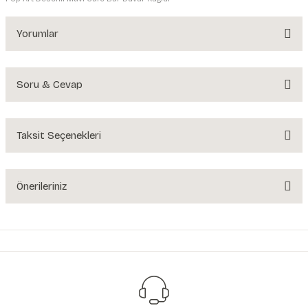
Yorumlar
Soru & Cevap
Bu ürüne ilk yorumu siz yapın!
Yorum Yaz
Taksit Seçenekleri
Ürün hakkında henüz soru sorulmamış.
Soru Sor
Önerileriniz
Bu ürünün fiyat bilgisi, resim, ürün açıklamalarında ve diğer konularda
yetersiz gördüğünüz noktaları öneri formunu kullanarak tarafımıza
iletebilirsiniz.
Görüş ve önerileriniz için teşekkür ederiz.
Ürün resmi kalitesiz, bozuk veya görüntülenemiyor.