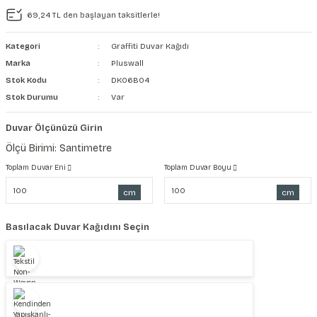
69,24 TL den başlayan taksitlerle!
şkanlı Duvar Kanvası
Kategori
Graffiti Duvar Kağıdı
Kağıdı
Marka
Pluswall
Stok Kodu
DK06B04
Stok Durumu
Var
Duvar Ölçünüzü Girin
Ölçü Birimi: Santimetre
Toplam Duvar Eni
Toplam Duvar Boyu
cm
cm
Basılacak Duvar Kağıdını Seçin