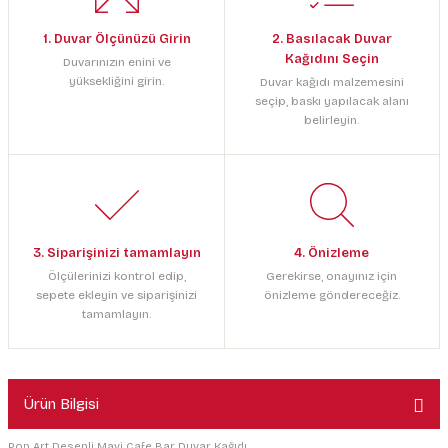
1. Duvar Ölçünüzü Girin
2. Basılacak Duvar
Kağıdını Seçin
Duvarınızın enini ve
yüksekliğini girin.
Duvar kağıdı malzemesini
seçip, baskı yapılacak alanı
belirleyin.
3. Siparişinizi tamamlayın
4. Önizleme
Ölçülerinizi kontrol edip,
Gerekirse, onayınız için
sepete ekleyin ve siparişinizi
önizleme göndereceğiz.
tamamlayın.
Ürün Bilgisi
Pop Art Desenli Mavi Cafe Bar Duvar Kağıdı