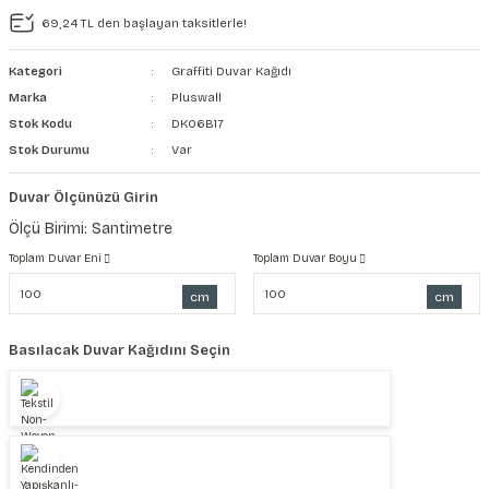
69,24 TL den başlayan taksitlerle!
şkanlı Duvar Kanvası
Kategori
Graffiti Duvar Kağıdı
Kağıdı
Marka
Pluswall
Stok Kodu
DK06B17
Stok Durumu
Var
Duvar Ölçünüzü Girin
Ölçü Birimi: Santimetre
Toplam Duvar Eni
Toplam Duvar Boyu
cm
cm
Basılacak Duvar Kağıdını Seçin