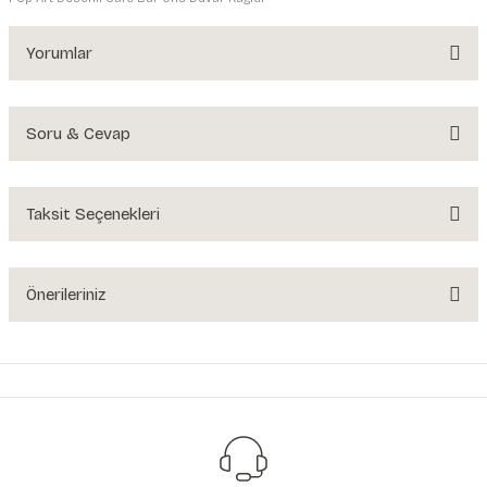
Yorumlar
Soru & Cevap
Bu ürüne ilk yorumu siz yapın!
Yorum Yaz
Taksit Seçenekleri
Ürün hakkında henüz soru sorulmamış.
Soru Sor
Önerileriniz
Bu ürünün fiyat bilgisi, resim, ürün açıklamalarında ve diğer konularda
yetersiz gördüğünüz noktaları öneri formunu kullanarak tarafımıza
iletebilirsiniz.
Görüş ve önerileriniz için teşekkür ederiz.
Ürün resmi kalitesiz, bozuk veya görüntülenemiyor.