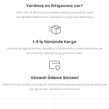
Ürün açıklamasında eksik bilgiler bulunuyor.
Yardıma mı ihtiyacınız var?
Ürün bilgilerinde hatalar bulunuyor.
0216 748 75 45 numaralı destek hattımızı arayabilir veya
Ürün fiyatı diğer sitelerden daha pahalı.
info@dekoristland.com adresine mail gönderebilirsiniz.
Bu ürüne benzer farklı alternatifler olmalı.
1-5 İş Gününde Kargo
Sipariş verdiğiniz ürünler seçtiğiniz ölçülere göre özenle hazırlanır ve
sorunsuz bir şekilde kargoya teslim edilir.
Gönder
Güvenli Ödeme Sistemi
Sizlere en iyi hizmeti sunmayı ve alışveriş deneyiminizi güvenli hale getirmek
için 3D ve SSL sertifikası kullanıyoruz.