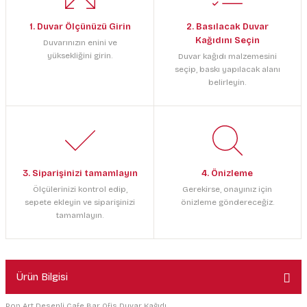
1. Duvar Ölçünüzü Girin
2. Basılacak Duvar
Kağıdını Seçin
Duvarınızın enini ve
yüksekliğini girin.
Duvar kağıdı malzemesini
seçip, baskı yapılacak alanı
belirleyin.
3. Siparişinizi tamamlayın
4. Önizleme
Ölçülerinizi kontrol edip,
Gerekirse, onayınız için
sepete ekleyin ve siparişinizi
önizleme göndereceğiz.
tamamlayın.
Ürün Bilgisi
Pop Art Desenli Cafe Bar Ofis Duvar Kağıdı