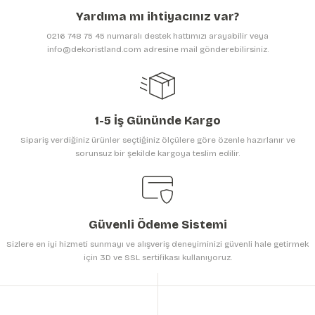
Ürün açıklamasında eksik bilgiler bulunuyor.
Yardıma mı ihtiyacınız var?
Ürün bilgilerinde hatalar bulunuyor.
0216 748 75 45 numaralı destek hattımızı arayabilir veya
Ürün fiyatı diğer sitelerden daha pahalı.
info@dekoristland.com adresine mail gönderebilirsiniz.
Bu ürüne benzer farklı alternatifler olmalı.
1-5 İş Gününde Kargo
Sipariş verdiğiniz ürünler seçtiğiniz ölçülere göre özenle hazırlanır ve
sorunsuz bir şekilde kargoya teslim edilir.
Gönder
Güvenli Ödeme Sistemi
Sizlere en iyi hizmeti sunmayı ve alışveriş deneyiminizi güvenli hale getirmek
için 3D ve SSL sertifikası kullanıyoruz.