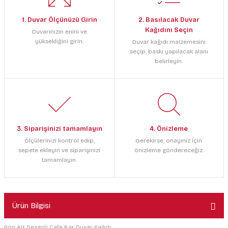
1. Duvar Ölçünüzü Girin
2. Basılacak Duvar
Kağıdını Seçin
Duvarınızın enini ve
yüksekliğini girin.
Duvar kağıdı malzemesini
seçip, baskı yapılacak alanı
belirleyin.
3. Siparişinizi tamamlayın
4. Önizleme
Ölçülerinizi kontrol edip,
Gerekirse, onayınız için
sepete ekleyin ve siparişinizi
önizleme göndereceğiz.
tamamlayın.
Ürün Bilgisi
Pop Art Desenli Cafe Bar Duvar Kağıdı