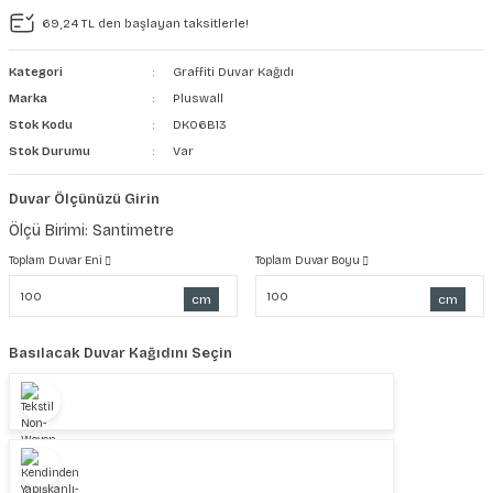
69,24 TL den başlayan taksitlerle!
şkanlı Duvar Kanvası
Kategori
Graffiti Duvar Kağıdı
Kağıdı
Marka
Pluswall
Stok Kodu
DK06B13
Stok Durumu
Var
Duvar Ölçünüzü Girin
Ölçü Birimi: Santimetre
Toplam Duvar Eni
Toplam Duvar Boyu
cm
cm
Basılacak Duvar Kağıdını Seçin