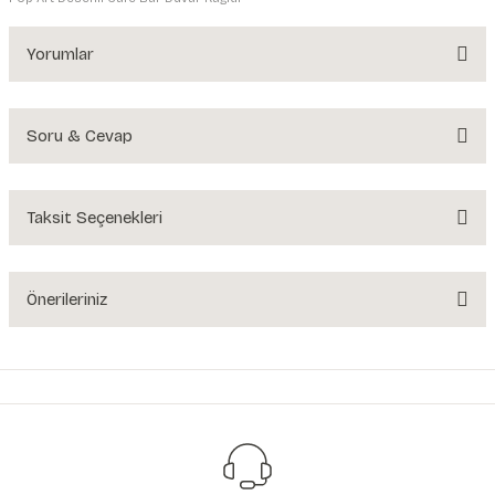
Yorumlar
Soru & Cevap
Bu ürüne ilk yorumu siz yapın!
Yorum Yaz
Taksit Seçenekleri
Ürün hakkında henüz soru sorulmamış.
Soru Sor
Önerileriniz
Bu ürünün fiyat bilgisi, resim, ürün açıklamalarında ve diğer konularda
yetersiz gördüğünüz noktaları öneri formunu kullanarak tarafımıza
iletebilirsiniz.
Görüş ve önerileriniz için teşekkür ederiz.
Ürün resmi kalitesiz, bozuk veya görüntülenemiyor.