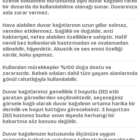
özenle sökülmesi durumunda aynı duvar kağıdını farklı
bir duvarda da kullanılabilme olanağı sunar. Duvarınıza
asla zarar vermez.
Hava alabilen duvar kağıtlarının uzun yıllar solmaz,
nemden etkilenmez. Sağlıklı ve doğaldır, anti
bakteriyel, nefes alabilen özelliklere sahiptir. Hafif
nemli bez kullanılarak bastırmadan ve ovalamadan
silinebilir, hijyeniktir. Akustik ve ses emici özelliği
vardır, koku yapmaz.
Kullanılan mürekkepler %100 doğa dostu ve
zararsızdır. Bebek odaları dahil tüm yaşam alanlarında
gönül rahatlığıyla kullanılabilir.
Duvar kağıtlarımız genellikle 3 boyutlu (3D) etki
yaratan görsellerden seçilmektedir, seçeceğiniz
görsele bağlı olarak duvar kağıdının ortama harika bir
derinlik ve boyut kattığını göreceksiniz. 3 boyuttan
(3D) kastımız budur onun dışında herhangi bir
kabartma söz konusu değildir.
Duvar kağıdımızın kutusunda ölçünüze uygun
gramajda tutkal ve uygulama talimatı bulunmaktadır.