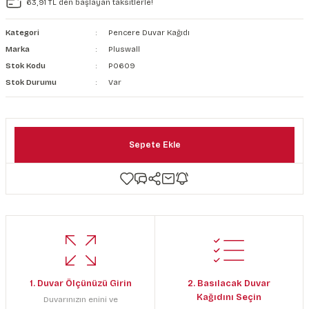
63,91 TL den başlayan taksitlerle!
şkanlı Duvar Kanvası
Kategori
Pencere Duvar Kağıdı
Kağıdı
Marka
Pluswall
Stok Kodu
P0609
Stok Durumu
Var
Sepete Ekle
1. Duvar Ölçünüzü Girin
2. Basılacak Duvar
Kağıdını Seçin
Duvarınızın enini ve