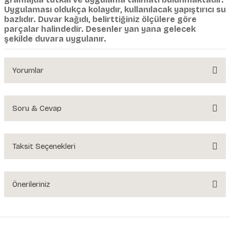
Uygulaması oldukça kolaydır, kullanılacak yapıştırıcı su
bazlıdır. Duvar kağıdı, belirttiğiniz ölçülere göre
parçalar halindedir. Desenler yan yana gelecek
şekilde duvara uygulanır.
Yorumlar
Soru & Cevap
Bu ürüne ilk yorumu siz yapın!
Yorum Yaz
Taksit Seçenekleri
Ürün hakkında henüz soru sorulmamış.
Soru Sor
Önerileriniz
Bu ürünün fiyat bilgisi, resim, ürün açıklamalarında ve diğer konularda
yetersiz gördüğünüz noktaları öneri formunu kullanarak tarafımıza
iletebilirsiniz.