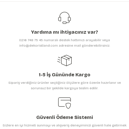
Görüş ve önerileriniz için teşekkür ederiz.
Ürün resmi kalitesiz, bozuk veya görüntülenemiyor.
Ürün açıklamasında eksik bilgiler bulunuyor.
Yardıma mı ihtiyacınız var?
Ürün bilgilerinde hatalar bulunuyor.
0216 748 75 45 numaralı destek hattımızı arayabilir veya
Ürün fiyatı diğer sitelerden daha pahalı.
info@dekoristland.com adresine mail gönderebilirsiniz.
Bu ürüne benzer farklı alternatifler olmalı.
1-5 İş Gününde Kargo
Sipariş verdiğiniz ürünler seçtiğiniz ölçülere göre özenle hazırlanır ve
sorunsuz bir şekilde kargoya teslim edilir.
Gönder
Güvenli Ödeme Sistemi
Sizlere en iyi hizmeti sunmayı ve alışveriş deneyiminizi güvenli hale getirmek