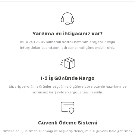
Görüş ve önerileriniz için teşekkür ederiz.
Ürün resmi kalitesiz, bozuk veya görüntülenemiyor.
Ürün açıklamasında eksik bilgiler bulunuyor.
Yardıma mı ihtiyacınız var?
Ürün bilgilerinde hatalar bulunuyor.
0216 748 75 45 numaralı destek hattımızı arayabilir veya
Ürün fiyatı diğer sitelerden daha pahalı.
info@dekoristland.com adresine mail gönderebilirsiniz.
Bu ürüne benzer farklı alternatifler olmalı.
1-5 İş Gününde Kargo
Sipariş verdiğiniz ürünler seçtiğiniz ölçülere göre özenle hazırlanır ve
sorunsuz bir şekilde kargoya teslim edilir.
Gönder
Güvenli Ödeme Sistemi
Sizlere en iyi hizmeti sunmayı ve alışveriş deneyiminizi güvenli hale getirmek