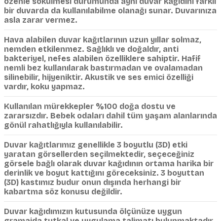
özenle sökülmesi durumunda aynı duvar kağıdını farklı
bir duvarda da kullanılabilme olanağı sunar. Duvarınıza
asla zarar vermez.
Hava alabilen duvar kağıtlarının uzun yıllar solmaz,
nemden etkilenmez. Sağlıklı ve doğaldır, anti
bakteriyel, nefes alabilen özelliklere sahiptir. Hafif
nemli bez kullanılarak bastırmadan ve ovalamadan
silinebilir, hijyeniktir. Akustik ve ses emici özelliği
vardır, koku yapmaz.
Kullanılan mürekkepler %100 doğa dostu ve
zararsızdır. Bebek odaları dahil tüm yaşam alanlarında
gönül rahatlığıyla kullanılabilir.
Duvar kağıtlarımız genellikle 3 boyutlu (3D) etki
yaratan görsellerden seçilmektedir, seçeceğiniz
görsele bağlı olarak duvar kağıdının ortama harika bir
derinlik ve boyut kattığını göreceksiniz. 3 boyuttan
(3D) kastımız budur onun dışında herhangi bir
kabartma söz konusu değildir.
Duvar kağıdımızın kutusunda ölçünüze uygun
gramajda tutkal ve uygulama talimatı bulunmaktadır.