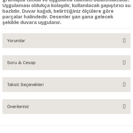
Uygulaması oldukça kolaydır, kullanılacak yapıştırıcı su
bazlıdır. Duvar kağıdı, belirttiğiniz ölçülere göre
parçalar halindedir. Desenler yan yana gelecek
şekilde duvara uygulanır.
Yorumlar
Soru & Cevap
Bu ürüne ilk yorumu siz yapın!
Yorum Yaz
Taksit Seçenekleri
Ürün hakkında henüz soru sorulmamış.
Soru Sor
Önerileriniz
Bu ürünün fiyat bilgisi, resim, ürün açıklamalarında ve diğer konularda
yetersiz gördüğünüz noktaları öneri formunu kullanarak tarafımıza
iletebilirsiniz.