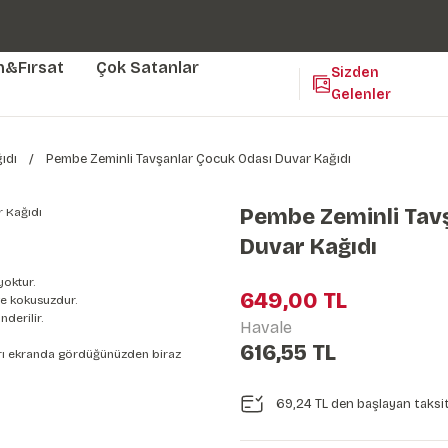
Duvar ölçünüze özel üretim | 3 farklı malzeme seçeneği 😎
Yaşam Alanlarınıza Sanat Katıyoruz 🤍
Kendinden Yapışkanlı Kolay Uygulanan Duvar Kağıtları😇
m&Fırsat
Çok Satanlar
Sizden
Gelenler
ıdı
Pembe Zeminli Tavşanlar Çocuk Odası Duvar Kağıdı
Pembe Zeminli Tav
Duvar Kağıdı
yoktur.
649,00 TL
e kokusuzdur.
derilir.
Havale
616,55 TL
nları ekranda gördüğünüzden biraz
69,24 TL den başlayan taksit