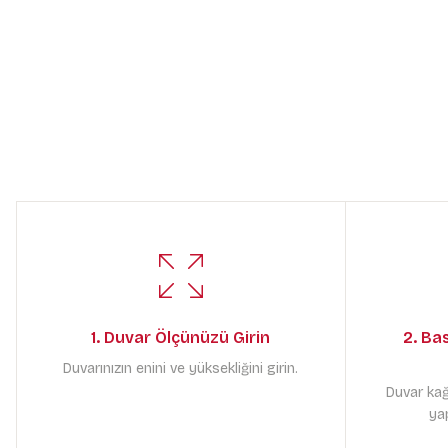
1. Duvar Ölçünüzü Girin
2. Ba
Duvarınızın enini ve yüksekliğini girin.
Duvar kağ
yap