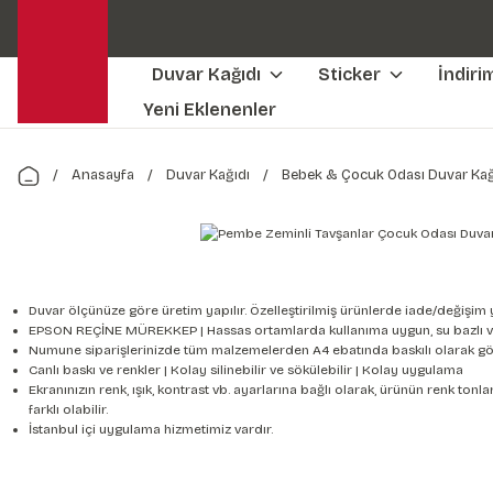
Duvar Kağıdı
Sticker
İndiri
Yeni Eklenenler
Anasayfa
Duvar Kağıdı
Bebek & Çocuk Odası Duvar Kağ
Duvar ölçünüze göre üretim yapılır. Özelleştirilmiş ürünlerde iade/değişim 
EPSON REÇİNE MÜREKKEP | Hassas ortamlarda kullanıma uygun, su bazlı v
Numune siparişlerinizde tüm malzemelerden A4 ebatında baskılı olarak gön
Canlı baskı ve renkler | Kolay silinebilir ve sökülebilir | Kolay uygulama
Ekranınızın renk, ışık, kontrast vb. ayarlarına bağlı olarak, ürünün renk to
farklı olabilir.
İstanbul içi uygulama hizmetimiz vardır.