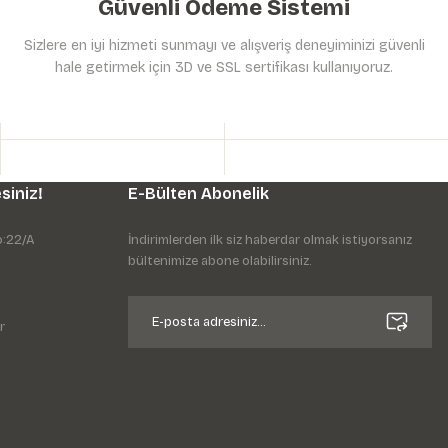
Güvenli Ödeme Sistemi
Sizlere en iyi hizmeti sunmayı ve alışveriş deneyiminizi güvenli
hale getirmek için 3D ve SSL sertifikası kullanıyoruz.
siniz!
E-Bülten Abonelik
o:22/A
İndirimlerden ilk siz haberdar olmak istiyorsanız
bültenimize abone olabilirsiniz.
r