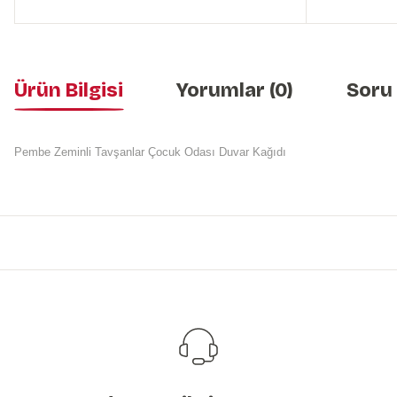
Ürün Bilgisi
Yorumlar (0)
Soru
Pembe Zeminli Tavşanlar Çocuk Odası Duvar Kağıdı
Bu ürünün fiyat bilgisi, resim, ürün açıklamalarında ve diğer konularda y
Görüş ve önerileriniz için teşekkür ederiz.
Ürün resmi kalitesiz, bozuk veya görüntülenemiyor.
Ürün açıklamasında eksik bilgiler bulunuyor.
Ürün bilgilerinde hatalar bulunuyor.
Ürün fiyatı diğer sitelerden daha pahalı.
Bu ürüne benzer farklı alternatifler olmalı.