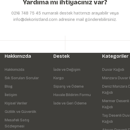
Yardıma mı ihtiyacınız var?
0216 748 75 45 numaralı destek hattımızı arayabilir veya
info@dekoristland.com adresine mail gönderebilirsiniz.
Hakkımızda
Destek
Kategoriler
Hakkımızda
İade ve Değişim
Duvar Kağıdı
Sık Sorulan Sorular
Kargo
Manzara Duvar 
Blog
Sipariş ve Ödeme
Deniz Manzara 
Kağıdı
İletişim
Havale Bildirim Formu
Mermer Desenli
Kişisel Veriler
İade ve Geri Ödeme
Kağıdı
Gizlilik ve Güvenlik
Taş Desenli Duv
Mesafeli Satış
Kağıdı
Sözleşmesi