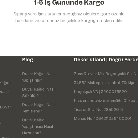
1-5 İş Gününde Kargo
Sipariş verdiğiniz ürünler seçtiğiniz ölçülere göre özenle
hazırlanır ve sorunsuz bir şekilde kargoya teslim edilir.
Gönder
Blog
Dekoristland | Doğru Yerde
Duvar Kağıdı Nasıl
Zümrütevler Mh. Begonyalık Sk. N
Yapıştırılır?
Kağıdı
34852 Maltepe, İstanbul, Türkiye
Duvar Kağıdı Nasıl
Duvar
Küçükyalı VD | 3200075520
Sökülür?
Kep: ersindeniz.durum@hs01.kep.t
Duvar Kağıdı Nasıl
 Duvar
Ticaret Sicil No: 285526-5
Temizlenir?
Mersis No: 1064211036400001
Duvar Kağıdı
ar
Yapıştırıcısı Nasıl
Hazırlanır?