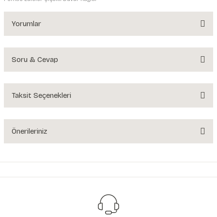
Yorumlar
Soru & Cevap
Bu ürüne ilk yorumu siz yapın!
Yorum Yaz
Taksit Seçenekleri
Ürün hakkında henüz soru sorulmamış.
Soru Sor
Önerileriniz
Bu ürünün fiyat bilgisi, resim, ürün açıklamalarında ve diğer konularda
yetersiz gördüğünüz noktaları öneri formunu kullanarak tarafımıza
iletebilirsiniz.
Görüş ve önerileriniz için teşekkür ederiz.
Ürün resmi kalitesiz, bozuk veya görüntülenemiyor.