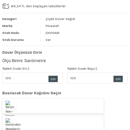
69,24 TL den başlayan taksitlerle!
şkanlı Duvar Kanvası
Kategori
Çiçek Duvar Kağıdı
Kağıdı
Marka
Pluswall
Stok Kodu
DK05A81
Stok Durumu
Var
Duvar Ölçünüzü Girin
Ölçü Birimi: Santimetre
Toplam Duvar Eni
Toplam Duvar Boyu
cm
cm
Basılacak Duvar Kağıdını Seçin