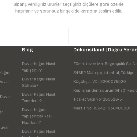
Sipariş verdiğiniz ürünler seçtiğiniz ölçülere göre özenle
hazırlanır ve sorunsuz bir şekilde kargoya teslim edilir.
Gönder
Blog
Dekoristland | Doğru Yerde
Duvar Kağıdı Nasıl
Zümrütevler Mh. Begonyalık Sk. N
Yapıştırılır?
Kağıdı
34852 Maltepe, İstanbul, Türkiye
Duvar Kağıdı Nasıl
Duvar
Küçükyalı VD | 3200075520
Sökülür?
Kep: ersindeniz.durum@hs01.kep.t
Duvar Kağıdı Nasıl
 Duvar
Ticaret Sicil No: 285526-5
Temizlenir?
Mersis No: 1064211036400001
Duvar Kağıdı
ar
Yapıştırıcısı Nasıl
Hazırlanır?
Duvar
Duvar Kağıdı Nasıl