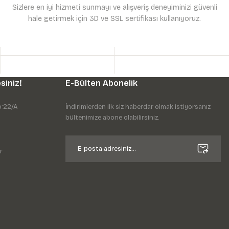
Sizlere en iyi hizmeti sunmayı ve alışveriş deneyiminizi güvenli
hale getirmek için 3D ve SSL sertifikası kullanıyoruz.
siniz!
E-Bülten Abonelik
o:22/A
İndirimlerden ilk siz haberdar olmak istiyorsanız
bültenimize abone olabilirsiniz.
r