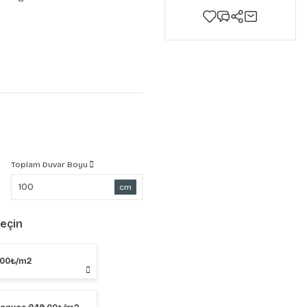
Toplam Duvar Boyu
cm
Seçin
,00₺/m2