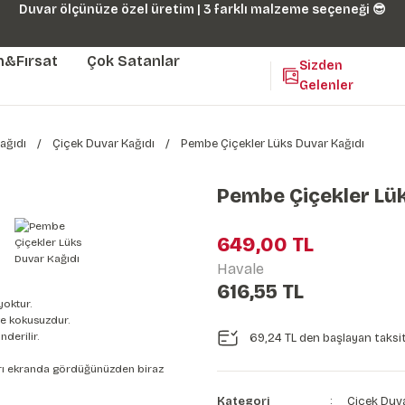
Duvar ölçünüze özel üretim | 3 farklı malzeme seçeneği 😎
m&Fırsat
Çok Satanlar
Sizden
Gelenler
ağıdı
Çiçek Duvar Kağıdı
Pembe Çiçekler Lüks Duvar Kağıdı
Pembe Çiçekler Lük
649,00 TL
Havale
616,55 TL
yoktur.
e kokusuzdur.
derilir.
69,24 TL den başlayan taksit
nları ekranda gördüğünüzden biraz
Kategori
Çiçek Duva