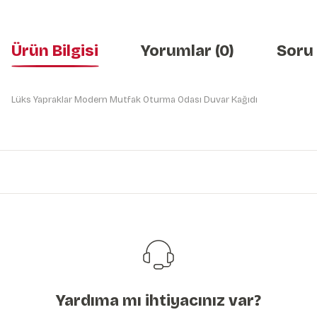
Ürün Bilgisi
Yorumlar (0)
Soru
Lüks Yapraklar Modern Mutfak Oturma Odası Duvar Kağıdı
Bu ürünün fiyat bilgisi, resim, ürün açıklamalarında ve diğer konularda y
Görüş ve önerileriniz için teşekkür ederiz.
Ürün resmi kalitesiz, bozuk veya görüntülenemiyor.
Ürün açıklamasında eksik bilgiler bulunuyor.
Ürün bilgilerinde hatalar bulunuyor.
Ürün fiyatı diğer sitelerden daha pahalı.
Bu ürüne benzer farklı alternatifler olmalı.
Yardıma mı ihtiyacınız var?