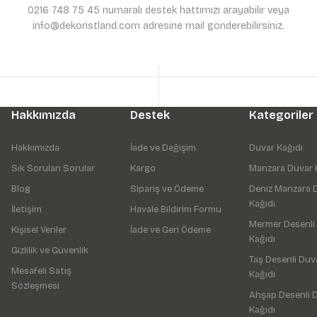
0216 748 75 45 numaralı destek hattımızı arayabilir veya
info@dekoristland.com adresine mail gönderebilirsiniz.
Hakkımızda
Destek
Kategoriler
Hakkımızda
İade ve Değişim
Duvar Kağıdı
Sık Sorulan Sorular
Kargo
Manzara Duvar 
Blog
Sipariş ve Ödeme
Deniz Manzara 
Kağıdı
İletişim
Havale Bildirim Formu
Mermer Desenli
Kişisel Veriler
İade ve Geri Ödeme
Kağıdı
Gizlilik ve Güvenlik
Taş Desenli Duv
Mesafeli Satış
Kağıdı
Sözleşmesi
Ahşap Desenli 
Kağıdı