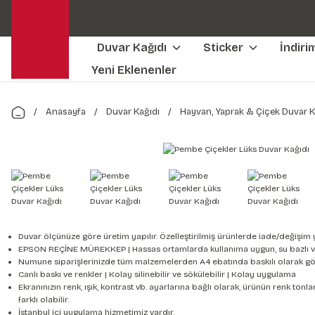
Duvar Kağıdı
Sticker
İndiri
Yeni Eklenenler
Anasayfa
Duvar Kağıdı
Hayvan, Yaprak & Çiçek Duvar K
Duvar ölçünüze göre üretim yapılır. Özelleştirilmiş ürünlerde iade/değişim 
EPSON REÇİNE MÜREKKEP | Hassas ortamlarda kullanıma uygun, su bazlı v
Numune siparişlerinizde tüm malzemelerden A4 ebatında baskılı olarak gön
Canlı baskı ve renkler | Kolay silinebilir ve sökülebilir | Kolay uygulama
Ekranınızın renk, ışık, kontrast vb. ayarlarına bağlı olarak, ürünün renk to
farklı olabilir.
İstanbul içi uygulama hizmetimiz vardır.