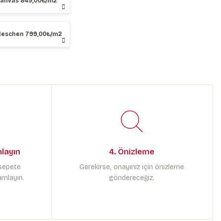
Kanvas 849,00₺/m2
Neschen 799,00₺/m2
mlayın
4. Önizleme
 sepete
Gerekirse, onayınız için önizleme
amlayın.
göndereceğiz.