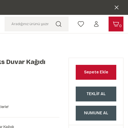
0
s Duvar Kağıdı
Sepete Ekle
TEKLİF AL
lerle!
NUMUNE AL
r Kağıdı