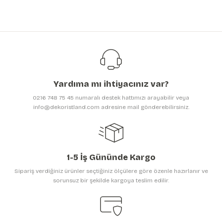
Ürün resmi kalitesiz, bozuk veya görüntülenemiyor.
Tükendi
Büyük Renkli Çiçekler Duvar Kağıdı | Non-Woven | En:420xBoy:285 cm.
Ürün açıklamasında eksik bilgiler bulunuyor.
Ürün bilgilerinde hatalar bulunuyor.
2.699,25 TL
Ürün fiyatı diğer sitelerden daha pahalı.
3.599,00 TL
Bu ürüne benzer farklı alternatifler olmalı.
Yardıma mı ihtiyacınız var?
0216 748 75 45 numaralı destek hattımızı arayabilir veya
info@dekoristland.com adresine mail gönderebilirsiniz.
Gönder
1-5 İş Gününde Kargo
Sipariş verdiğiniz ürünler seçtiğiniz ölçülere göre özenle hazırlanır ve
sorunsuz bir şekilde kargoya teslim edilir.