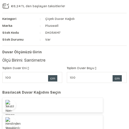
69,24 TL den başlayan taksitlerle!
şkanlı Duvar Kanvası
Kategori
Çiçek Duvar Kağıdı
Kağıdı
Marka
Pluswall
Stok Kodu
DK05A147
Stok Durumu
Var
Duvar Ölçünüzü Girin
Ölçü Birimi: Santimetre
Toplam Duvar Eni
Toplam Duvar Boyu
cm
cm
Basılacak Duvar Kağıdını Seçin