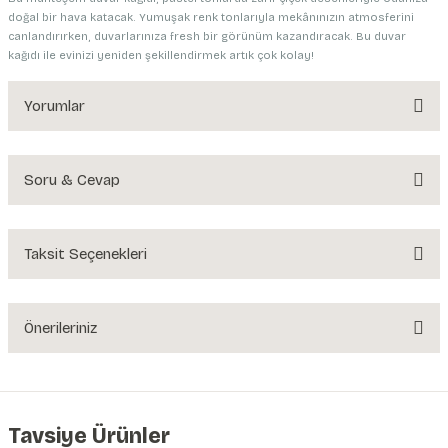
doğal bir hava katacak. Yumuşak renk tonlarıyla mekânınızın atmosferini
canlandırırken, duvarlarınıza fresh bir görünüm kazandıracak. Bu duvar
kağıdı ile evinizi yeniden şekillendirmek artık çok kolay!
Yorumlar
Soru & Cevap
Bu ürüne ilk yorumu siz yapın!
Yorum Yaz
Taksit Seçenekleri
Ürün hakkında henüz soru sorulmamış.
Soru Sor
Önerileriniz
Bu ürünün fiyat bilgisi, resim, ürün açıklamalarında ve diğer konularda
yetersiz gördüğünüz noktaları öneri formunu kullanarak tarafımıza
iletebilirsiniz.
Görüş ve önerileriniz için teşekkür ederiz.
Tavsiye Ürünler