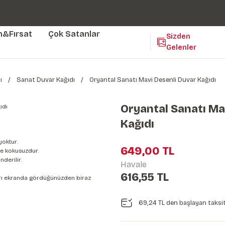
Duvar ölçünüze özel üretim | 3 farklı malzeme seçeneği 😎
Yaşam Alanlarınıza Sanat Katıyoruz 🤍
Kendinden Yapışkanlı Kolay Uygulanan Duvar Kağıtları😇
m&Fırsat
Çok Satanlar
Sizden
Gelenler
ı
Sanat Duvar Kağıdı
Oryantal Sanatı Mavi Desenli Duvar Kağıdı
Oryantal Sanatı Ma
Kağıdı
yoktur.
649,00 TL
e kokusuzdur.
derilir.
Havale
616,55 TL
nları ekranda gördüğünüzden biraz
69,24 TL den başlayan taksit