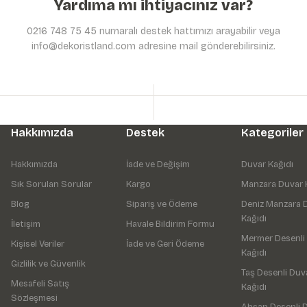
Yardıma mı ihtiyacınız var?
0216 748 75 45 numaralı destek hattımızı arayabilir veya
info@dekoristland.com adresine mail gönderebilirsiniz.
Hakkımızda
Destek
Kategoriler
Hakkımızda
İade ve Değişim
Duvar Kağıdı
Sık Sorulan Sorular
Kargo
Manzara Duvar 
Blog
Sipariş ve Ödeme
Deniz Manzara 
Kağıdı
İletişim
Havale Bildirim Formu
Mermer Desenli
Kişisel Veriler
İade ve Geri Ödeme
Kağıdı
Gizlilik ve Güvenlik
Taş Desenli Duv
Mesafeli Satış
Kağıdı
Sözleşmesi