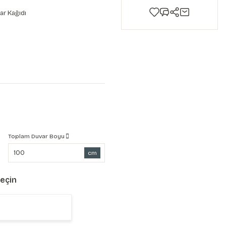
ar Kağıdı
Toplam Duvar Boyu
cm
Seçin