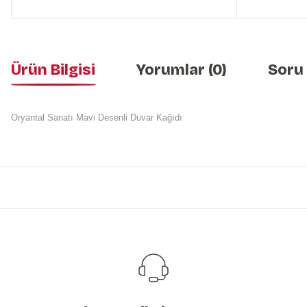
Ürün Bilgisi
Yorumlar (0)
Soru
Oryantal Sanatı Mavi Desenli Duvar Kağıdı
Bu ürünün fiyat bilgisi, resim, ürün açıklamalarında ve diğer konularda y
Görüş ve önerileriniz için teşekkür ederiz.
Ürün resmi kalitesiz, bozuk veya görüntülenemiyor.
Ürün açıklamasında eksik bilgiler bulunuyor.
Ürün bilgilerinde hatalar bulunuyor.
Ürün fiyatı diğer sitelerden daha pahalı.
Bu ürüne benzer farklı alternatifler olmalı.