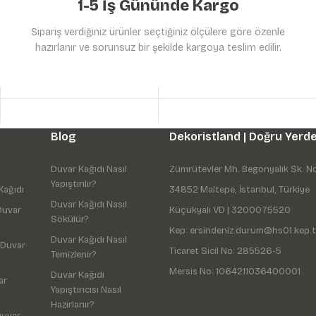
1-5 İş Gününde Kargo
Sipariş verdiğiniz ürünler seçtiğiniz ölçülere göre özenle
hazırlanır ve sorunsuz bir şekilde kargoya teslim edilir.
Gönder
Blog
Dekoristland | Doğru Yerde
Duvar Kağıdı Nasıl
Zümrütevler Mh. Begonyalık Sk. N
Yapıştırılır?
Kağıdı
34852 Maltepe, İstanbul, Türkiye
Duvar Kağıdı Nasıl
Duvar
Küçükyalı VD | 3200075520
Sökülür?
Kep: ersindeniz.durum@hs01.kep.t
Duvar Kağıdı Nasıl
 Duvar
Ticaret Sicil No: 285526-5
Temizlenir?
Mersis No: 1064211036400001
Duvar Kağıdı
ar
Yapıştırıcısı Nasıl
Hazırlanır?