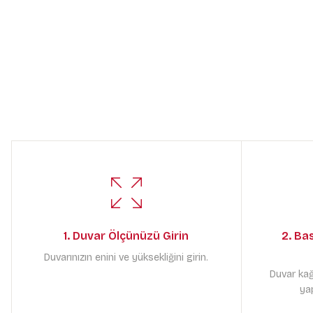
1. Duvar Ölçünüzü Girin
2. Ba
Duvarınızın enini ve yüksekliğini girin.
Duvar kağ
yap