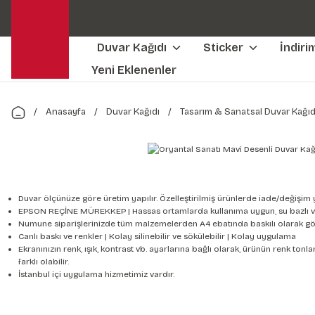
Duvar Kağıdı
Sticker
İndiri
Yeni Eklenenler
Anasayfa
Duvar Kağıdı
Tasarım & Sanatsal Duvar Kağıd
Duvar ölçünüze göre üretim yapılır. Özelleştirilmiş ürünlerde iade/değişim 
EPSON REÇİNE MÜREKKEP | Hassas ortamlarda kullanıma uygun, su bazlı v
Numune siparişlerinizde tüm malzemelerden A4 ebatında baskılı olarak gön
Canlı baskı ve renkler | Kolay silinebilir ve sökülebilir | Kolay uygulama
Ekranınızın renk, ışık, kontrast vb. ayarlarına bağlı olarak, ürünün renk to
farklı olabilir.
İstanbul içi uygulama hizmetimiz vardır.