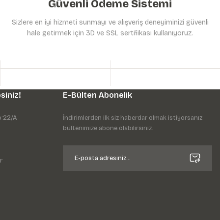
Güvenli Ödeme Sistemi
Sizlere en iyi hizmeti sunmayı ve alışveriş deneyiminizi güvenli
hale getirmek için 3D ve SSL sertifikası kullanıyoruz.
siniz!
E-Bülten Abonelik
o:22/A
İndirimlerden ilk siz haberdar olmak istiyorsanız
bültenimize abone olabilirsiniz.
r