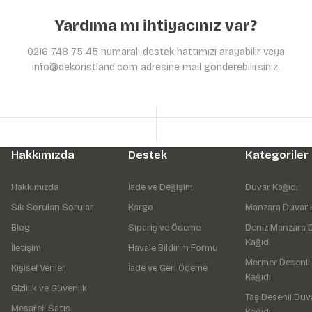
Yardıma mı ihtiyacınız var?
0216 748 75 45 numaralı destek hattımızı arayabilir veya
info@dekoristland.com adresine mail gönderebilirsiniz.
Hakkımızda
Destek
Kategoriler
Hakkımızda
İade ve Değişim
Duvar Kağıdı
Sık Sorulan Sorular
Kargo
Manzara Duvar 
Blog
Sipariş ve Ödeme
Deniz Manzara 
Kağıdı
İletişim
Havale Bildirim Formu
Mermer Desenli
Kişisel Veriler
İade ve Geri Ödeme
Kağıdı
Gizlilik ve Güvenlik
Taş Desenli Duv
Mesafeli Satış