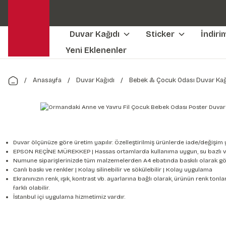
Duvar Kağıdı
Sticker
İndiri
Yeni Eklenenler
Anasayfa
Duvar Kağıdı
Bebek & Çocuk Odası Duvar Kağ
Duvar ölçünüze göre üretim yapılır. Özelleştirilmiş ürünlerde iade/değişim 
EPSON REÇİNE MÜREKKEP | Hassas ortamlarda kullanıma uygun, su bazlı v
Numune siparişlerinizde tüm malzemelerden A4 ebatında baskılı olarak gön
Canlı baskı ve renkler | Kolay silinebilir ve sökülebilir | Kolay uygulama
Ekranınızın renk, ışık, kontrast vb. ayarlarına bağlı olarak, ürünün renk to
farklı olabilir.
İstanbul içi uygulama hizmetimiz vardır.