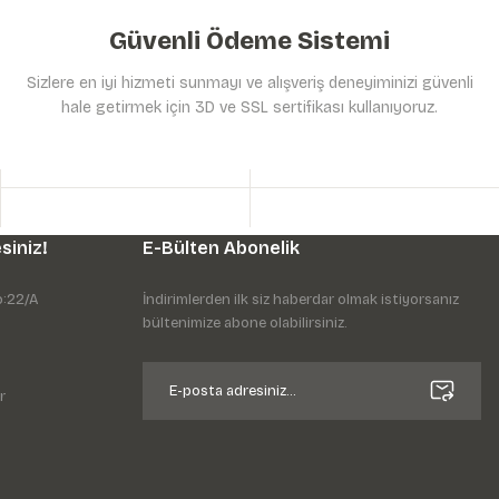
Güvenli Ödeme Sistemi
Sizlere en iyi hizmeti sunmayı ve alışveriş deneyiminizi güvenli
hale getirmek için 3D ve SSL sertifikası kullanıyoruz.
siniz!
E-Bülten Abonelik
o:22/A
İndirimlerden ilk siz haberdar olmak istiyorsanız
bültenimize abone olabilirsiniz.
r