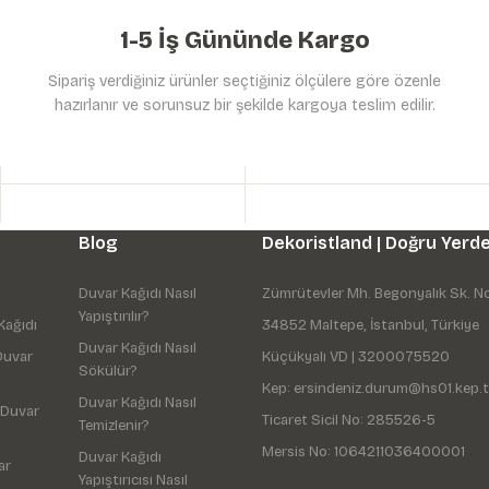
1-5 İş Gününde Kargo
Sipariş verdiğiniz ürünler seçtiğiniz ölçülere göre özenle
hazırlanır ve sorunsuz bir şekilde kargoya teslim edilir.
Gönder
Blog
Dekoristland | Doğru Yerde
Duvar Kağıdı Nasıl
Zümrütevler Mh. Begonyalık Sk. N
Yapıştırılır?
Kağıdı
34852 Maltepe, İstanbul, Türkiye
Duvar Kağıdı Nasıl
Duvar
Küçükyalı VD | 3200075520
Sökülür?
Kep: ersindeniz.durum@hs01.kep.t
Duvar Kağıdı Nasıl
 Duvar
Ticaret Sicil No: 285526-5
Temizlenir?
Mersis No: 1064211036400001
Duvar Kağıdı
ar
Yapıştırıcısı Nasıl