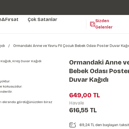
Duvar ölçünüze özel üretim | 3 farklı malzeme seçeneği 😎
Yaşam Alanlarınıza Sanat Katıyoruz 🤍
Kendinden Yapışkanlı Kolay Uygulanan Duvar Kağıtları😇
m&Fırsat
Çok Satanlar
Sizden
Gelenler
ıdı
Ormandaki Anne ve Yavru Fil Çocuk Bebek Odası Poster Duvar Kağıd
Ormandaki Anne ve
Bebek Odası Poster
Duvar Kağıdı
yoktur.
e kokusuzdur.
derilir.
649,00 TL
nları ekranda gördüğünüzden biraz
Havale
616,55 TL
69,24 TL den başlayan taksit