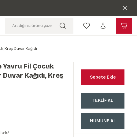
ı, Kreş Duvar Kağıdı
 Yavru Fil Çocuk
 Duvar Kağıdı, Kreş
Sepete Ekle
TEKLİF AL
NUMUNE AL
lerle!