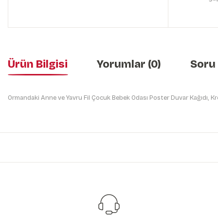
Ürün Bilgisi
Yorumlar (0)
Soru
Ormandaki Anne ve Yavru Fil Çocuk Bebek Odası Poster Duvar Kağıdı, Kr
Bu ürünün fiyat bilgisi, resim, ürün açıklamalarında ve diğer konularda y
Görüş ve önerileriniz için teşekkür ederiz.
Ürün resmi kalitesiz, bozuk veya görüntülenemiyor.
Ürün açıklamasında eksik bilgiler bulunuyor.
Ürün bilgilerinde hatalar bulunuyor.
Ürün fiyatı diğer sitelerden daha pahalı.
Bu ürüne benzer farklı alternatifler olmalı.